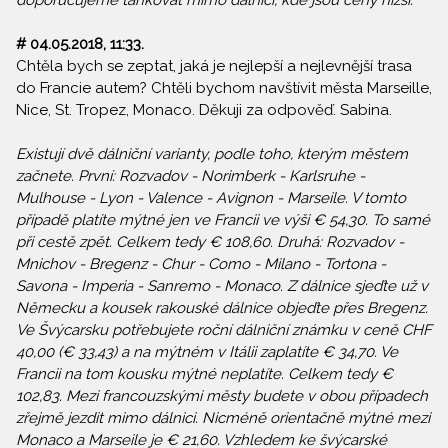
doporučujeme tankovat mimo dálnici, kde jsou ceny nižší.
# 04.05.2018, 11:33.
Chtěla bych se zeptat, jaká je nejlepší a nejlevnější trasa
do Francie autem? Chtěli bychom navštívit města Marseille,
Nice, St. Tropez, Monaco. Děkuji za odpověď. Sabina.
Existují dvě dálniční varianty, podle toho, kterým městem
začnete. První: Rozvadov - Norimberk - Karlsruhe -
Mulhouse - Lyon - Valence - Avignon - Marseile. V tomto
případě platíte mýtné jen ve Francii ve výši € 54,30. To samé
při cestě zpět. Celkem tedy € 108,60. Druhá: Rozvadov -
Mnichov - Bregenz - Chur - Como - Milano - Tortona -
Savona - Imperia - Sanremo - Monaco. Z dálnice sjeďte už v
Německu a kousek rakouské dálnice objeďte přes Bregenz.
Ve Švýcarsku potřebujete roční dálniční známku v ceně CHF
40,00 (€ 33,43) a na mýtném v Itálii zaplatíte € 34,70. Ve
Francii na tom kousku mýtné neplatíte. Celkem tedy €
102,83. Mezi francouzskými městy budete v obou případech
zřejmě jezdit mimo dálnici. Nicméně orientačně mýtné mezi
Monaco a Marseile je € 21,60. Vzhledem ke švýcarské