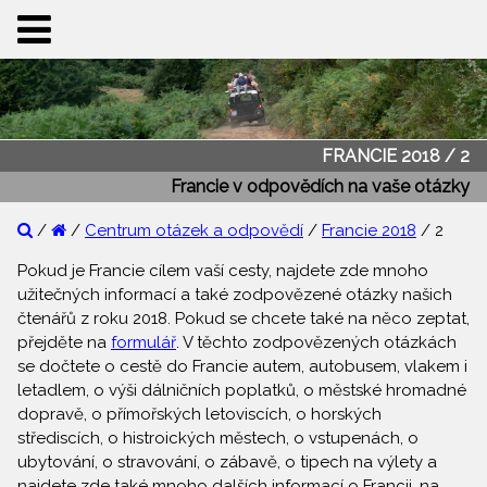
FRANCIE 2018 / 2
Francie v odpovědích na vaše otázky
/
/
Centrum otázek a odpovědí
/
Francie 2018
/ 2
Pokud je Francie cílem vaší cesty, najdete zde mnoho
užitečných informací a také zodpovězené otázky našich
čtenářů z roku 2018. Pokud se chcete také na něco zeptat,
přejděte na
formulář
. V těchto zodpovězených otázkách
se dočtete o cestě do Francie autem, autobusem, vlakem i
letadlem, o výši dálničních poplatků, o městské hromadné
dopravě, o přímořských letoviscích, o horských
střediscích, o histroických městech, o vstupenách, o
ubytování, o stravování, o zábavě, o tipech na výlety a
najdete zde také mnoho dalších informací o Francii, na