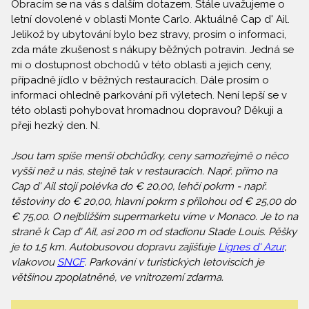
Obracím se na vás s dalším dotazem. Stále uvažujeme o
letní dovolené v oblasti Monte Carlo. Aktuálně Cap d' Ail.
Jelikož by ubytování bylo bez stravy, prosím o informaci,
zda máte zkušenost s nákupy běžných potravin. Jedná se
mi o dostupnost obchodů v této oblasti a jejich ceny,
případně jídlo v běžných restauracích. Dále prosím o
informaci ohledně parkování při výletech. Není lepší se v
této oblasti pohybovat hromadnou dopravou? Děkuji a
přeji hezký den. N.
Jsou tam spíše menší obchůdky, ceny samozřejmě o něco
vyšší než u nás, stejně tak v restauracích. Např. přímo na
Cap d' Ail stojí polévka do € 20,00, lehčí pokrm - např.
těstoviny do € 20,00, hlavní pokrm s přílohou od € 25,00 do
€ 75,00. O nejbližším supermarketu víme v Monaco. Je to na
straně k Cap d' Ail, asi 200 m od stadionu Stade Louis. Pěšky
je to 1,5 km. Autobusovou dopravu zajišťuje
Lignes d' Azur
,
vlakovou
SNCF
. Parkování v turistických letoviscích je
většinou zpoplatněné, ve vnitrozemí zdarma.