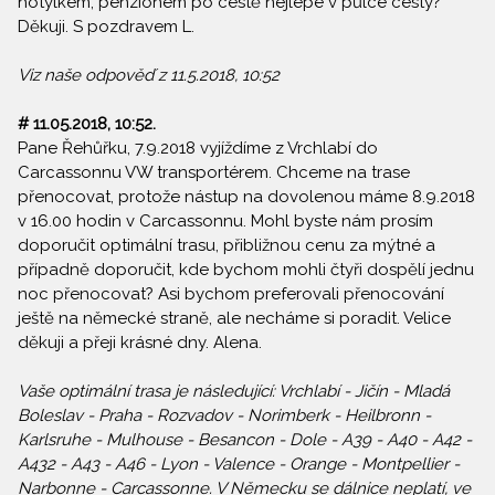
hotýlkem, penzionem po cestě nejlépe v půlce cesty?
Děkuji. S pozdravem L.
Viz naše odpověď z 11.5.2018, 10:52
#
11.05.2018, 10:52
.
Pane Řehůřku, 7.9.2018 vyjíždíme z Vrchlabí do
Carcassonnu VW transportérem. Chceme na trase
přenocovat, protože nástup na dovolenou máme 8.9.2018
v 16.00 hodin v Carcassonnu. Mohl byste nám prosím
doporučit optimální trasu, přibližnou cenu za mýtné a
případně doporučit, kde bychom mohli čtyři dospělí jednu
noc přenocovat? Asi bychom preferovali přenocování
ještě na německé straně, ale necháme si poradit. Velice
děkuji a přeji krásné dny. Alena.
Vaše optimální trasa je následující: Vrchlabí - Jičín - Mladá
Boleslav - Praha - Rozvadov - Norimberk - Heilbronn -
Karlsruhe - Mulhouse - Besancon - Dole - A39 - A40 - A42 -
A432 - A43 - A46 - Lyon - Valence - Orange - Montpellier -
Narbonne - Carcassonne. V Německu se dálnice neplatí, ve