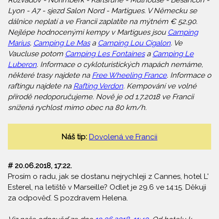
Rozvadov - Norimberk - Karlsruhe - Mulhouse - Besancon -
Lyon - A7 - sjezd Salon Nord - Martigues. V Německu se
dálnice neplatí a ve Francii zaplatíte na mýtném € 52,90.
Nejlépe hodnocenými kempy v Martigues jsou
Camping
Marius
,
Camping Le Mas
a
Camping Lou Cigalon
. Ve
Vaucluse potom
Camping Les Fontaines
a
Camping Le
Luberon
. Informace o cykloturistických mapách nemáme,
některé trasy najdete na
Free Wheeling France
. Informace o
raftingu najdete na
Rafting Verdon
. Kempování ve volné
přírodě nedoporučujeme. Nově je od 1.7.2018 ve Francii
snížená rychlost mimo obec na 80 km/h.
Náš tip:
Dovolená ve Francii
# 20.06.2018, 17:22.
Prosím o radu, jak se dostanu nejrychleji z Cannes, hotel L'
Esterel, na letiště v Marseille? Odlet je 29.6 ve 14:15. Děkuji
za odpověď. S pozdravem Helena.