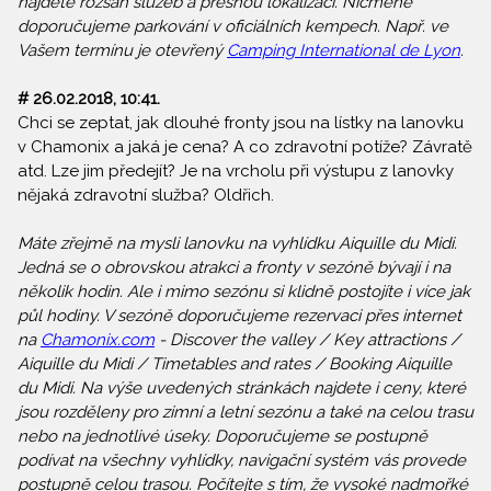
najdete rozsah služeb a přesnou lokalizaci. Nicméně
doporučujeme parkování v oficiálních kempech. Např. ve
Vašem termínu je otevřený
Camping International de Lyon
.
# 26.02.2018, 10:41.
Chci se zeptat, jak dlouhé fronty jsou na lístky na lanovku
v Chamonix a jaká je cena? A co zdravotní potíže? Závratě
atd. Lze jim předejít? Je na vrcholu při výstupu z lanovky
nějaká zdravotní služba? Oldřich.
Máte zřejmě na mysli lanovku na vyhlídku Aiquille du Midi.
Jedná se o obrovskou atrakci a fronty v sezóně bývají i na
několik hodin. Ale i mimo sezónu si klidně postojíte i více jak
půl hodiny. V sezóně doporučujeme rezervaci přes internet
na
Chamonix.com
- Discover the valley / Key attractions /
Aiquille du Midi / Timetables and rates / Booking Aiquille
du Midi. Na výše uvedených stránkách najdete i ceny, které
jsou rozděleny pro zimní a letní sezónu a také na celou trasu
nebo na jednotlivé úseky. Doporučujeme se postupně
podívat na všechny vyhlídky, navigační systém vás provede
postupně celou trasou. Počítejte s tím, že vysoké nadmořké