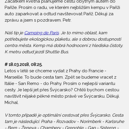
Začátkem května plánujeme cestu obytným autem do
Paříže. Prosím o radu, ve kterém nejbližším kempu v Paříži
auto zaparkovat a odtud navštevovat Paříž. Děkuji za
zprávu a jsem s pozdravem. Petr.
Náš tip je
Camping de Paris
. Je to mimo oblast, kam
potřebujete ekologickou plaketu, ale s dobrou dostupností
centra města. Kemp má dobrá hodnocení z hlediska čistoty.
K metru odtud jezdí Shuttle Bus.
# 18.03.2018, 08:25.
Letos v létě se chceme vydat z Prahy do Francie -
Marseille. To bude cesta tam. Zpět se budeme vracet z
Itálie - San Remo - do Prahy. Prosím o nejlepší variantu
cesty. Je lepší jet přes Švýcarsko? Chtěli bychom cestou
navštívit nějaké pěkné město právě ve Švýcarsku. Děkuji.
Michal.
V tomto případě je optimální cestovat přes Švýcarsko. Cesta
tam je následující: Praha - Rozvadov - Norimberk - Karlsruhe
- Bern - Ženeva - Chambery - Grenoble - Gap - Sisteron -