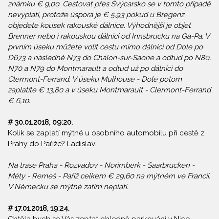
známku € 9,00. Cestovat přes Švýcarsko se v tomto případě
nevyplatí, protože úspora je € 5,93 pokud u Bregenz
objedete kousek rakouské dálnice. Výhodnější je objet
Brenner nebo i rakouskou dálnici od Innsbrucku na Ga-Pa. V
prvním úseku můžete volit cestu mimo dálnici od Dole po
D673 a následně N73 do Chalon-sur-Saone a odtud po N80,
N70 a N79 do Montmarault a odtud už po dálnici do
Clermont-Ferrand. V úseku Mulhouse - Dole potom
zaplatíte € 13,80 a v úseku Montmarault - Clermont-Ferrand
€ 6,10.
# 30.01.2018, 09:20.
Kolik se zaplatí mýtné u osobního automobilu při cestě z
Prahy do Paříže? Ladislav.
Na trase Praha - Rozvadov - Norimberk - Saarbrucken -
Méty - Remeš - Paříž celkem € 29,60 na mýtném ve Francii.
V Německu se mýtné zatím neplatí.
# 17.01.2018, 19:24.