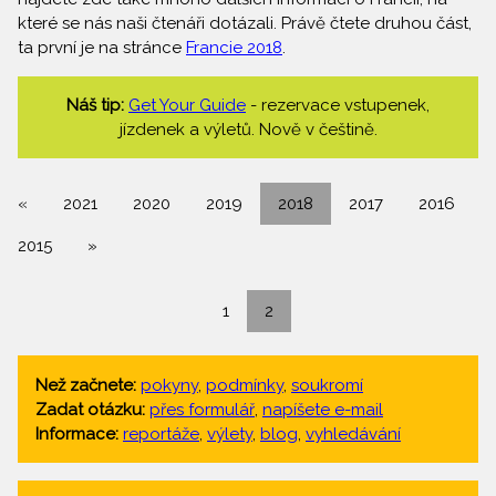
které se nás naši čtenáři dotázali. Právě čtete druhou část,
ta první je na stránce
Francie 2018
.
Náš tip:
Get Your Guide
- rezervace vstupenek,
jízdenek a výletů. Nově v češtině.
«
2021
2020
2019
2018
2017
2016
2015
»
1
2
Než začnete:
pokyny
,
podmínky
,
soukromí
Zadat otázku:
přes formulář
,
napíšete e-mail
Informace:
reportáže
,
výlety
,
blog
,
vyhledávání