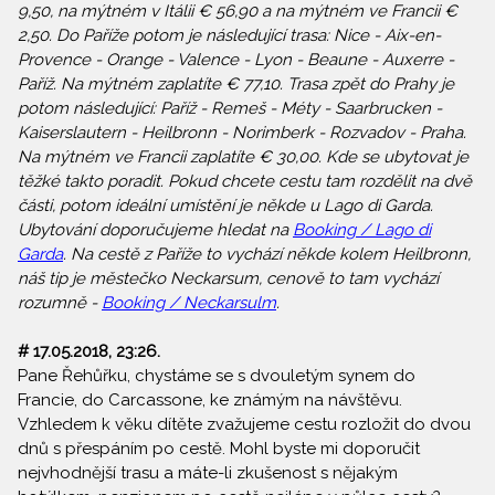
9,50, na mýtném v Itálii € 56,90 a na mýtném ve Francii €
2,50. Do Paříže potom je následující trasa: Nice - Aix-en-
Provence - Orange - Valence - Lyon - Beaune - Auxerre -
Paříž. Na mýtném zaplatíte € 77,10. Trasa zpět do Prahy je
potom následující: Paříž - Remeš - Méty - Saarbrucken -
Kaiserslautern - Heilbronn - Norimberk - Rozvadov - Praha.
Na mýtném ve Francii zaplatíte € 30,00. Kde se ubytovat je
těžké takto poradit. Pokud chcete cestu tam rozdělit na dvě
části, potom ideální umístění je někde u Lago di Garda.
Ubytování doporučujeme hledat na
Booking / Lago di
Garda
. Na cestě z Paříže to vychází někde kolem Heilbronn,
náš tip je městečko Neckarsum, cenově to tam vychází
rozumně -
Booking / Neckarsulm
.
# 17.05.2018, 23:26.
Pane Řehůřku, chystáme se s dvouletým synem do
Francie, do Carcassone, ke známým na návštěvu.
Vzhledem k věku dítěte zvažujeme cestu rozložit do dvou
dnů s přespáním po cestě. Mohl byste mi doporučit
nejvhodnější trasu a máte-li zkušenost s nějakým