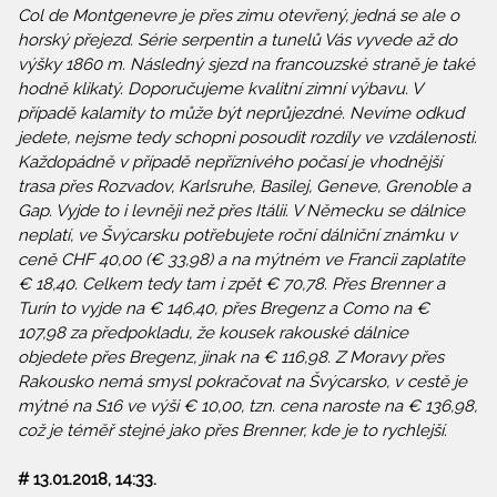
Col de Montgenevre je přes zimu otevřený, jedná se ale o
horský přejezd. Série serpentin a tunelů Vás vyvede až do
výšky 1860 m. Následný sjezd na francouzské straně je také
hodně klikatý. Doporučujeme kvalitní zimní výbavu. V
případě kalamity to může být neprůjezdné. Nevíme odkud
jedete, nejsme tedy schopni posoudit rozdíly ve vzdálenosti.
Každopádně v případě nepříznivého počasí je vhodnější
trasa přes Rozvadov, Karlsruhe, Basilej, Geneve, Grenoble a
Gap. Vyjde to i levněji než přes Itálii. V Německu se dálnice
neplatí, ve Švýcarsku potřebujete roční dálniční známku v
ceně CHF 40,00 (€ 33,98) a na mýtném ve Francii zaplatíte
€ 18,40. Celkem tedy tam i zpět € 70,78. Přes Brenner a
Turín to vyjde na € 146,40, přes Bregenz a Como na €
107,98 za předpokladu, že kousek rakouské dálnice
objedete přes Bregenz, jinak na € 116,98. Z Moravy přes
Rakousko nemá smysl pokračovat na Švýcarsko, v cestě je
mýtné na S16 ve výši € 10,00, tzn. cena naroste na € 136,98,
což je téměř stejné jako přes Brenner, kde je to rychlejší.
# 13.01.2018, 14:33.