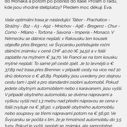
do Monaka a potom po pobřeží do Itálie. Prosím o radu,
kde jsou vhodné stellplatzy? Předem moc děkuji. Eva.
Vaše optimální trasa je následující: Tábor - Prachatice -
Strážný - B12 - A3 - A92 - Mnichov - A96 - Bregenz - Chur -
Como - Milano - Tortona - Savona - Imperia - Monaco. V
Německu se dálnice neplatí, v Rakousku ten kousek
objeďte přes Bregenz, ve Švýcarsku potřebujete roční
dálniční známku v ceně CHF 40,00 (€ 34,51) a v Itálii
zaplatíte na mýtném € 34,70. Ve Francii se na tom kousku
mýtné neplatí. To samé při cestě zpět. Je to levnější o €
37,89 než trasa přes Brenner, v případě cesty na více než 10
dnů dokonce o € 46,89. Poplatky jsou uvedeny pro stejnou
cestu tam i zpět a pro standardní osobní automobil. Pokud
jedete obytným automobilem nebo s karavanem, jsou vyšší.
V případě obytného automobilu se dvěma nápravami a
výškou vyšší než 1,3 metru nad přední nápravou se cena v
Itálii zvyšuje na € 38,90, v případě obytného automobilu
nebo soupravy se třemi nápravami potom na € 56,90. Ve
Švýcarsku se počítá s tím, že je hmotnost automobilu do 3,5
tuny. Pokud je vyšší, neplatí se známka, ale samostatné