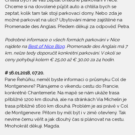
Chtěla bych se Vás zeptat ohledně parkování v Nice.
Chceme si na dovolené půjčit auto a chtěla bych se
zeptat, kolik tam tak stojí parkovací domy. Nebo zda je
možné parkovat na ulici? Ubytování máme zajištěné na
Promenade des Anglais. Předem děkuji za odpověď. Petra.
Podrobné informace o všech formách parkování v Nice
najdete na
Best of Nice Blog
. Promenade des Anglais má 7
km, nelze tedy doporučit konkrétní parkování. V okolí se
ceny pohybují kolem € 25,00 až € 30,00 za 24 hodin.
# 16.01.2018, 07:20.
Pane Řehůřku, neměl byste informaci o průsmyku Col de
Montgenevre? Plánujeme o víkendu cestu do Francie,
konkrétně Chantemerle. Na mapě se nám ukáže trasa
přibližně 1200 km dlouhá, ale na stránkách Via Michelin je
trasa přibližně 1600 km dlouhá. Problém je asi právě v Col
de Montgenevre. Přitom by měl být i v zimě otevřený. Tak
nevíme čemu věřit a jak dlouhý čas si plánovat na cestu.
Mnohokrát děkuji. Magda.