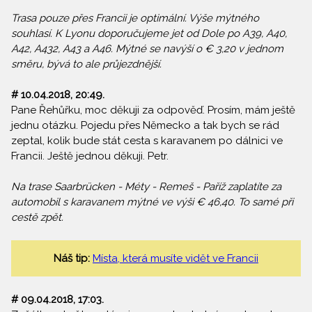
Trasa pouze přes Francii je optimální. Výše mýtného
souhlasí. K Lyonu doporučujeme jet od Dole po A39, A40,
A42, A432, A43 a A46. Mýtné se navýší o € 3,20 v jednom
směru, bývá to ale průjezdnější.
# 10.04.2018, 20:49.
Pane Řehůřku, moc děkuji za odpověď. Prosím, mám ještě
jednu otázku. Pojedu přes Německo a tak bych se rád
zeptal, kolik bude stát cesta s karavanem po dálnici ve
Francii. Ještě jednou děkuji. Petr.
Na trase Saarbrücken - Méty - Remeš - Paříž zaplatíte za
automobil s karavanem mýtné ve výši € 46,40. To samé při
cestě zpět.
Náš tip:
Místa, která musíte vidět ve Francii
# 09.04.2018, 17:03.