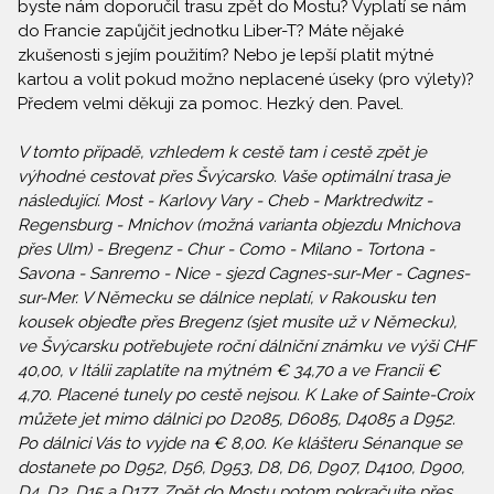
byste nám doporučil trasu zpět do Mostu? Vyplatí se nám
do Francie zapůjčit jednotku Liber-T? Máte nějaké
zkušenosti s jejím použitím? Nebo je lepší platit mýtné
kartou a volit pokud možno neplacené úseky (pro výlety)?
Předem velmi děkuji za pomoc. Hezký den. Pavel.
V tomto případě, vzhledem k cestě tam i cestě zpět je
výhodné cestovat přes Švýcarsko. Vaše optimální trasa je
následující. Most - Karlovy Vary - Cheb - Marktredwitz -
Regensburg - Mnichov (možná varianta objezdu Mnichova
přes Ulm) - Bregenz - Chur - Como - Milano - Tortona -
Savona - Sanremo - Nice - sjezd Cagnes-sur-Mer - Cagnes-
sur-Mer. V Německu se dálnice neplatí, v Rakousku ten
kousek objeďte přes Bregenz (sjet musíte už v Německu),
ve Švýcarsku potřebujete roční dálniční známku ve výši CHF
40,00, v Itálii zaplatíte na mýtném € 34,70 a ve Francii €
4,70. Placené tunely po cestě nejsou. K Lake of Sainte-Croix
můžete jet mimo dálnici po D2085, D6085, D4085 a D952.
Po dálnici Vás to vyjde na € 8,00. Ke klášteru Sénanque se
dostanete po D952, D56, D953, D8, D6, D907, D4100, D900,
D4, D2, D15 a D177. Zpět do Mostu potom pokračujte přes