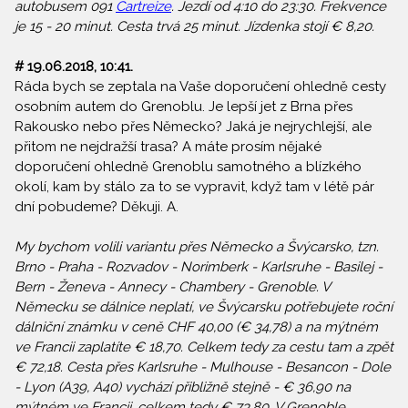
autobusem 091
Cartreize
. Jezdí od 4:10 do 23:30. Frekvence
je 15 - 20 minut. Cesta trvá 25 minut. Jízdenka stojí € 8,20.
# 19.06.2018, 10:41.
Ráda bych se zeptala na Vaše doporučení ohledně cesty
osobním autem do Grenoblu. Je lepší jet z Brna přes
Rakousko nebo přes Německo? Jaká je nejrychlejší, ale
přitom ne nejdražší trasa? A máte prosím nějaké
doporučení ohledně Grenoblu samotného a blízkého
okolí, kam by stálo za to se vypravit, když tam v létě pár
dní pobudeme? Děkuji. A.
My bychom volili variantu přes Německo a Švýcarsko, tzn.
Brno - Praha - Rozvadov - Norimberk - Karlsruhe - Basilej -
Bern - Ženeva - Annecy - Chambery - Grenoble. V
Německu se dálnice neplatí, ve Švýcarsku potřebujete roční
dálniční známku v ceně CHF 40,00 (€ 34,78) a na mýtném
ve Francii zaplatíte € 18,70. Celkem tedy za cestu tam a zpět
€ 72,18. Cesta přes Karlsruhe - Mulhouse - Besancon - Dole
- Lyon (A39, A40) vychází přibližně stejně - € 36,90 na
mýtném ve Francii, celkem tedy € 73,80. V Grenoble