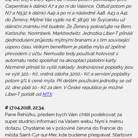
Carpentras k dálnici A7 a po ní do Valence. Odtud potom po
N7 a N532 k dálnici A49 a po ní a následně A48, A43 a A41
do Ženevy. Mýtné Vás vyjde na € 38,90. Ve Švýcarsku už
dálniční známku mít budete. Ze Ženevy pokračujte na Bern,
Karlsruhe, Norimberk, Marktredwitz. Jednotka Liber-T přináší
zjednodušení průjezdu mýtnými branami a s tím související
úsporu času. Velkým benefitem je platba mýta až zpětně
převodem z účtu. Nemusíte tedy používat hotovost v
automatu nebo spoléhat na akceptaci platební karty.
Nicméně přináší to vyšší náklady. Jednorázové poplatky jsou
ve výši 322,- Kč, vratná záloha 3200,- Kč a servisní poplatky
potom 9% k ceně mýta. Při delším používání jednotky se od
22. dne platí 10,- Kč za den. V České republice je možné
Liber-T pořídit od
MTX
.
# 17.04.2018, 22:34.
Pane Řehůřku, předem bych Vám chtěl poděkovat za
super studnici informací na Vašem webu. Nyní k mému
dotazu. Chystáme se v polovině června do Francie do
města Saint-Cyr-sur-Mer, kde budeme přespávat. Startovní