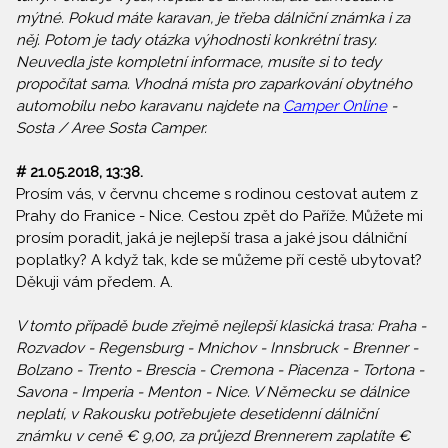
mýtné. Pokud máte karavan, je třeba dálniční známka i za
něj. Potom je tady otázka výhodnosti konkrétní trasy.
Neuvedla jste kompletní informace, musíte si to tedy
propočítat sama. Vhodná místa pro zaparkování obytného
automobilu nebo karavanu najdete na
Camper Online
-
Sosta / Aree Sosta Camper.
# 21.05.2018, 13:38.
Prosím vás, v červnu chceme s rodinou cestovat autem z
Prahy do Franice - Nice. Cestou zpět do Paříže. Můžete mi
prosím poradit, jaká je nejlepší trasa a jaké jsou dálniční
poplatky? A když tak, kde se můžeme pří cestě ubytovat?
Děkuji vám předem. A.
V tomto případě bude zřejmě nejlepší klasická trasa: Praha -
Rozvadov - Regensburg - Mnichov - Innsbruck - Brenner -
Bolzano - Trento - Brescia - Cremona - Piacenza - Tortona -
Savona - Imperia - Menton - Nice. V Německu se dálnice
neplatí, v Rakousku potřebujete desetidenní dálniční
známku v ceně € 9,00, za průjezd Brennerem zaplatíte €