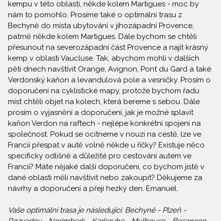
kempu v této oblasti, někde kolem Martigues - moc by
nám to pomohlo. Prosíme také o optimální trasu z
Bechyně do místa ubytování v jihozápadní Provence,
patrně někde kolem Martigues. Dále bychom se chtěli
přesunout na severozápadní část Provence a najít krásný
kemp v oblasti Vaucluse. Tak, abychom mohli v dalších
pěti dnech navštívit Orange, Avignon, Pont du Gard a také
Verdonský kaňon a levandulová pole a vesničky. Prosím o
doporučení na cyklistické mapy, protože bychom řadu
míst chtěli objet na kolech, která bereme s sebou. Dále
prosím o vyjasnění a doporučení, jak je možné splavit
kaňon Verdon na raftech - nejlépe konkrétní spojení na
společnost. Pokud se ocitneme v nouzi na cestě, lze ve
Francii přespat v autě volně někde u říčky? Existuje něco
specificky odlišné a důležité pro cestování autem ve
Francii? Máte nějaké další doporučení, co bychom jistě v
dané oblasti měli navštívit nebo zakoupit? Děkujeme za
návrhy a doporučení a přeji hezký den. Emanuel.
Vaše optimální trasa je následující: Bechyně - Plzeň -