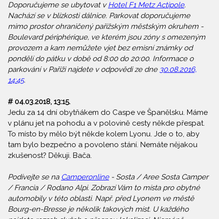
Doporučujeme se ubytovat v
Hotel F1 Metz Actipole
.
Nachází se v blízkosti dálnice. Parkovat doporučujeme
mimo prostor ohraničený pařížským městským okruhem -
Boulevard périphérique, ve kterém jsou zóny s omezeným
provozem a kam nemůžete vjet bez emisní známky od
pondělí do pátku v době od 8:00 do 20:00. Informace o
parkování v Paříži najdete v odpovědi ze dne
30.08.2016,
14:45
.
# 04.03.2018, 13:15.
Jedu za 14 dní obytňákem do Caspe ve Španělsku. Máme
v plánu jet na pohodu a v polovině cesty někde přespat.
To místo by mělo být někde kolem Lyonu. Jde o to, aby
tam bylo bezpečno a povoleno stání. Nemáte nějakou
zkušenost? Děkuji. Bača.
Podívejte se na
Camperonline
- Sosta / Aree Sosta Camper
/ Francia / Rodano Alpi. Zobrazí Vám to místa pro obytné
automobily v této oblasti. Např. před Lyonem ve městě
Bourg-en-Bresse je několik takových míst. U každého