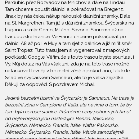
Pardubic přez Rozvadov na Mnichov a dále na Lindau.
Tam chceme opustit dálnici a pokračovat na Bregenz.
Jinak by nás čekal nákup rakouské dalniční známky. Dále
na St. Margrethen. Tam již s dálniční známkou Švýcarska na
Lugano a směr Como, Miláno, Savona, Sanremo až na
francouzské hranice. Ve Francii chceme pokračovat po
dálnici A8 až po Le Muy a tam sjet z dálnice a již mířit směr
Saint Tropez. Tuto trasu jsem si vygeneroval z mapových
podkladů Google. Věřím, že s touto trasou byste souhlasil i
Vy. Můj dotaz na Vás však zní, zda je na této trase možné
natankovat levněji v bezcelní zéně a pokud ano, tak kde.
Snad ve švýcarském Samnaun, ale to je velká zajížďka.
Děkuji za odpověd. S pozdravem Michal.
Jediné bezcelní území ve Švýcarsku je Samnaun. Na trase je
bezcelní zóna v Campione d' Italia, ale nevíme o tom, že by
tam byla čerpací stanice. Průměrné ceny pohonných hmot
od nejlevnějších jsou následující. Benzin: Rakousko,
Švýcarsko, Německo, Francie, Itálie. Nafta: Rakousko,
Německo, Švýcarsko, Francie, Itálie. Všude samozřejmě