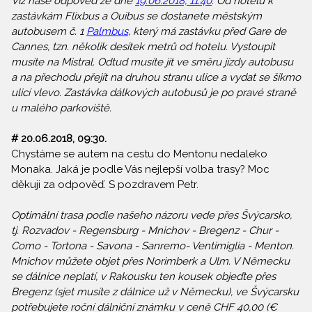
Viz naše odpověď ze dne
19.06.2018, 11:40
. Od hotelu k
zastávkám Flixbus a Ouibus se dostanete městským
autobusem č. 1
Palmbus
, který má zastávku před Gare de
Cannes, tzn. několik desítek metrů od hotelu. Vystoupit
musíte na Mistral. Odtud musíte jít ve směru jízdy autobusu
a na přechodu přejít na druhou stranu ulice a vydat se šikmo
ulicí vlevo. Zastávka dálkových autobusů je po pravé straně
u malého parkoviště.
# 20.06.2018, 09:30.
Chystáme se autem na cestu do Mentonu nedaleko
Monaka. Jaká je podle Vás nejlepší volba trasy? Moc
děkuji za odpověď. S pozdravem Petr.
Optimální trasa podle našeho názoru vede přes Švýcarsko,
tj. Rozvadov - Regensburg - Mnichov - Bregenz - Chur -
Como - Tortona - Savona - Sanremo- Ventimiglia - Menton.
Mnichov můžete objet přes Norimberk a Ulm. V Německu
se dálnice neplatí, v Rakousku ten kousek objeďte přes
Bregenz (sjet musíte z dálnice už v Německu), ve Švýcarsku
potřebujete roční dálniční známku v ceně CHF 40,00 (€