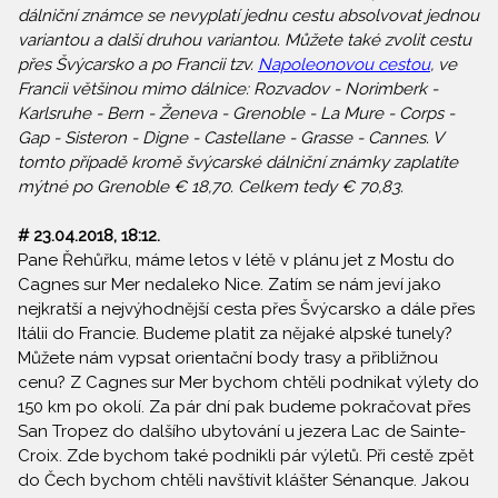
dálniční známce se nevyplatí jednu cestu absolvovat jednou
variantou a další druhou variantou. Můžete také zvolit cestu
přes Švýcarsko a po Francii tzv.
Napoleonovou cestou
, ve
Francii většinou mimo dálnice: Rozvadov - Norimberk -
Karlsruhe - Bern - Ženeva - Grenoble - La Mure - Corps -
Gap - Sisteron - Digne - Castellane - Grasse - Cannes. V
tomto případě kromě švýcarské dálniční známky zaplatíte
mýtné po Grenoble € 18,70. Celkem tedy € 70,83.
# 23.04.2018, 18:12.
Pane Řehůřku, máme letos v létě v plánu jet z Mostu do
Cagnes sur Mer nedaleko Nice. Zatím se nám jeví jako
nejkratší a nejvýhodnější cesta přes Švýcarsko a dále přes
Itálii do Francie. Budeme platit za nějaké alpské tunely?
Můžete nám vypsat orientační body trasy a přibližnou
cenu? Z Cagnes sur Mer bychom chtěli podnikat výlety do
150 km po okolí. Za pár dní pak budeme pokračovat přes
San Tropez do dalšího ubytování u jezera Lac de Sainte-
Croix. Zde bychom také podnikli pár výletů. Při cestě zpět
do Čech bychom chtěli navštívit klášter Sénanque. Jakou