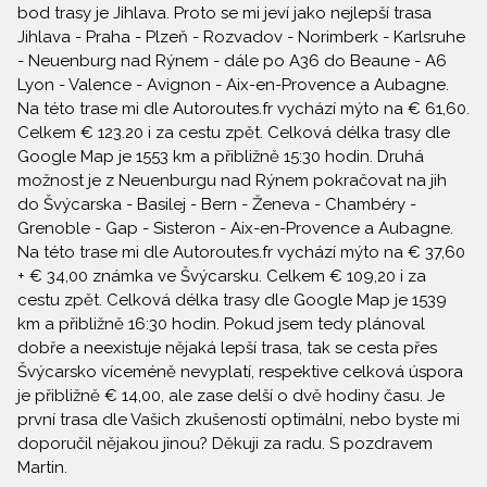
bod trasy je Jihlava. Proto se mi jeví jako nejlepší trasa
Jihlava - Praha - Plzeň - Rozvadov - Norimberk - Karlsruhe
- Neuenburg nad Rýnem - dále po A36 do Beaune - A6
Lyon - Valence - Avignon - Aix-en-Provence a Aubagne.
Na této trase mi dle Autoroutes.fr vychází mýto na € 61,60.
Celkem € 123.20 i za cestu zpět. Celková délka trasy dle
Google Map je 1553 km a přibližně 15:30 hodin. Druhá
možnost je z Neuenburgu nad Rýnem pokračovat na jih
do Švýcarska - Basilej - Bern - Ženeva - Chambéry -
Grenoble - Gap - Sisteron - Aix-en-Provence a Aubagne.
Na této trase mi dle Autoroutes.fr vychází mýto na € 37,60
+ € 34,00 známka ve Švýcarsku. Celkem € 109,20 i za
cestu zpět. Celková délka trasy dle Google Map je 1539
km a přibližně 16:30 hodin. Pokud jsem tedy plánoval
dobře a neexistuje nějaká lepší trasa, tak se cesta přes
Švýcarsko víceméně nevyplatí, respektive celková úspora
je přibližně € 14,00, ale zase delší o dvě hodiny času. Je
první trasa dle Vašich zkušeností optimální, nebo byste mi
doporučil nějakou jinou? Děkuji za radu. S pozdravem
Martin.