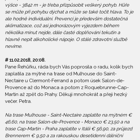
výšce - 3842 m - je třeba přizpůsobit veškerý pohyb. Hůře
se může při pohybu dýchat a může se také točit hlava. To je
ale hodně individuální. Prevencí je především dostatečná
aklimatizace, což asi jednorázovým výjezdem během
několika minut nejde, dále časté doplňování tekutin a
hlavně nepít alkoholické nápoje. O stálé zdravotní službě
nevíme.
# 11.02.2018, 20:08.
Pane Řehůřku, ráda bych Vás poprosila o radu, kolik bych
zaplatila za mýtné na trase od Mulhouse do Saint-
Nectaire u Clermont-Ferrand a potom úsek Salon-de-
Provence až do Monaca a potom z Roquebrunne-Cap-
Martin až zpět do Prahy. Děkuji mnohokrát a přeji hezký
večer. Petra.
Na trase Mulhouse - Saint-Nectaire zaplatíte na mýtném €
46,60, na trase Salon-de-Provence - Monaco € 23,50 a na
trase Cap-Martin - Praha zaplatíte v Itálii € 56,90, za průjezd
Brennerem € 9,50 a za rakouskou desetidenní dálniční