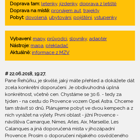
Doprava tam:
letenky
,
jízdenky
,
doprava z letiště
Doprava na místě:
pronájem aut
,
trajekty
Pobyt:
dovolená
,
ubytování
,
pojištění
,
vstupenky
Vybavení:
mapy
,
průvodci
,
slovníky
,
adaptér
Nástroje:
mapa
,
překladač
Aktuálně:
informace z MZV
# 22.06.2018, 19:27.
Pane Řehůřku, je skvělé, jaký máte přehled a dokážete dát
zcela konkrétní doporučení. Je obdivuhodná úplná
konkrétnost, včetně cen. Chystáme se 30.6. - tedy za
týden - na cestu do Provence vozem Opel Astra. Chceme
tam strávit 10 dnů. Plánujeme pobyt ve dvou kempech a z
nich vyrážet na výlety. První oblast - jižní Provence -
návštěva Camarque, Nimes, Arles, Aix, Marseille, Les
Calanques a jiná doporučená místa v jihozápadní
Provence. Prosím o doporučení nějakého osvědčeného