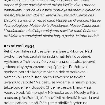
doporučujeme navštívit staré město Vieille Ville s mnoha
památkami, Fort de la Bastille (odtud je nádherný výhled na
město, lze se tam dostat i lanovkou), zahradu Jardin des
Dauphins a mnoho muzeí, např. Musée de Grenoble, Musée
Archéologique, Musée de la Résistance, Musée Dauphinois.
V nedalekém okolí doporučujeme navštívit např. Château
de Vizille a samozřejmě okolní hory a parky. Je toho hodně.
# 17.06.2018, 09:34.
Řehůřkovi, také rádi cestujeme a jsme z Krkonoš. Rádi
bychom se Vás zeptali na radu k naší letní dovolené.
Vyjíždíme z Trutnova v červenci na 14 dní. Letos poprvé
jedeme obytným vozem - zapůjčeným. Potřebovali
bychom poradit, kde je možné a dobré parkovat -
Německo, Francie. Kde najít v Provence rozkvetlá
levandulová pole? Na cestu se vydáme i s našimi přáteli,
takže budeme 4 dospělí. Chceme cestou k moři - asi
Azurové pobřeží - projet v Německu údolí Mosely a Rýna
a cestou přes Francii ještě navštívit rozkvetlá levandulová
pole a potom k moři. Plánujeme přibližně týden na