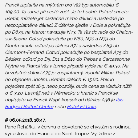
Francii zaplatíte na mýtném pro Váš typ automobilu €
109,00. To samé při cestě zpět. Je to hodně. Pokud chcete
ušetřit, můžete jet částečně mimo dálnici a následně po
nezpoplatněné dálnici. Z dálnice sjeďte v Dole a pokračujte
po D673, na kterou navazuje N73. Ta Vás dovede do Chalon-
sur-Saone. Odtud pokračujte po N80, N70 a N79 do
Montmarault, odtud po dálnici A71 a následně A89 do
Clermont-Ferrand. Odtud pokračujte po bezplatné A75 do
Béziers, odkud po D5, D11 a D610 do Trebes a Carcassonne.
Mýtné ve Francii Vás v tomto případě vyjde na € 49,30. Na
bezplatné dálnici A75 je zpoplatněný viadukt Millau. Pokud
ho objedete údolím, ušetříte dalších € 15,60. Pokud
pojedete zpět 16.9. nebo později, bude cena za viadukt nižší
o € 3,20. Levněji než v Německu u hranic s Francií se
ubytujete ve Francii. Např. kousek od dálnice A36 je
Ibis
Budged Belfort Centre
nebo
Hotel F1 Dole
.
# 06.05.2018, 18:47.
Pane Řehůřku, v červnu o dovolené se chystám s rodinou
vycestovat do Francie do Saint Tropez. Vyjíždíme z