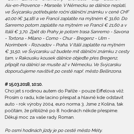
Aix-en-Provence - Marseile. V Německu se dálnice neplatí,
ve Švýcarsku potřebujete roční dálniční známku v ceně CHF
40,00 (€ 34,18) a ve Francii zaplatíte na mýtném € 31,60. Do
Sanremo potom zaplatíte na mýtném ve Francii € 21,60 a v
Itálii € 3,70. Zpět do Prahy je potom trasa Sanremo - Savona
- Tortona - Milano - Como - Chur - Bregenz - Ulm -
Norimberk - Rozvadov - Praha. V Itálii zaplatíte na mýtném
€ 31,50, ve Švýcarsku už budete mít dálniční známku z cesty
tam, v Rakousku kousek dálnice objeďte přes Bregenz,
připojit na dálnici se musíte až v Německu. Ve Svýcarsku
doporučujeme navštívit po cestě např. město Bellinzona.
#
15.03.2018, 10:10
.
Chci jet s rodinou autem do Paříže - pouze Eiffelova věž.
Prosím o radu, kde lacino přespat a hlavně kde odstavit
auto - rok výroby 2004, euro norma 3. Jsme z Kolína, tak
počítám, že přibližně po 8. hodinách někde přespíme.
Děkuji moc za vaše rady. Roman.
Po osmi hodinách jízdy je po cestě město Méty.