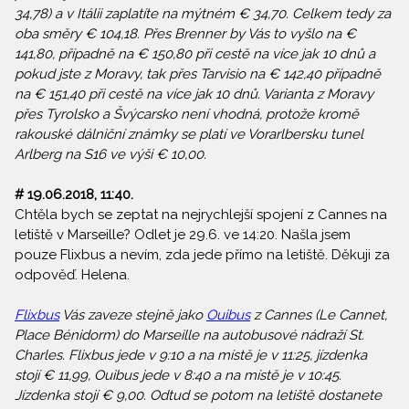
34,78) a v Itálii zaplatíte na mýtném € 34,70. Celkem tedy za
oba směry € 104,18. Přes Brenner by Vás to vyšlo na €
141,80, případně na € 150,80 při cestě na více jak 10 dnů a
pokud jste z Moravy, tak přes Tarvisio na € 142,40 případně
na € 151,40 při cestě na více jak 10 dnů. Varianta z Moravy
přes Tyrolsko a Švýcarsko není vhodná, protože kromě
rakouské dálniční známky se platí ve Vorarlbersku tunel
Arlberg na S16 ve výši € 10,00.
#
19.06.2018, 11:40
.
Chtěla bych se zeptat na nejrychlejší spojení z Cannes na
letiště v Marseille? Odlet je 29.6. ve 14:20. Našla jsem
pouze Flixbus a nevím, zda jede přímo na letiště. Děkuji za
odpověď. Helena.
Flixbus
Vás zaveze stejně jako
Ouibus
z Cannes (Le Cannet,
Place Bénidorm) do Marseille na autobusové nádraží St.
Charles. Flixbus jede v 9:10 a na místě je v 11:25, jízdenka
stojí € 11,99, Ouibus jede v 8:40 a na místě je v 10:45.
Jízdenka stojí € 9,00. Odtud se potom na letiště dostanete