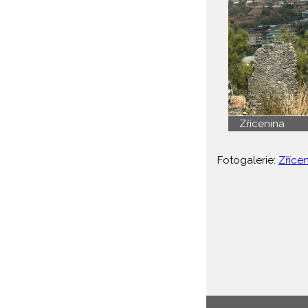
Zřícenina
Fotogalerie:
Zříce