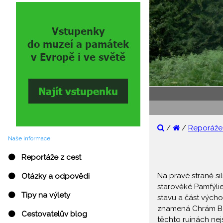
/
/
Reporáže 
Naše informace:
⚫ Reportáže z cest
Na pravé straně s
⚫ Otázky a odpovědi
starověké Pamfýli
⚫ Tipy na výlety
stavu a část výcho
znamená Chrám Boh
⚫ Cestovatelův blog
těchto ruinách nej