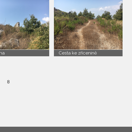
ina
Cesta ke zřícenině
8