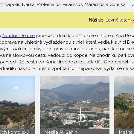
stiniapolis, Naula, Ptolemaios, Pisarissos, Marassos a Gülefşan
Náš tip:
Levné letenk
u
Nox Inn Deluxe
jsme sešli dolů k pláži a kolem hotelů Aria Re
doprava na úhledně vydlážděnou silnici, která vedla k silnici D4
ými skalními bloky a po pravé straně pustinou, nad kterou se
va na štěrkovou cestu vedoucí do kopce. Na chodníku parkoval 
pochopili, že cesta do Konakli vede o kousek dál. Odpověděli j
dradilo nás to. Při cestě zpět tam už neparkoval, vydal se na sv
ých komplexů
Mešita Ali Şahin
Mešita K