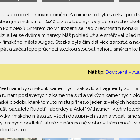
la k polorozbořeným domům. Za nimi už to byla stezka, prodírajíc
bou jme měli silnici D400 a za sebou výhledy do širokého okolí
 komplexů. Směrem do vnitrozemí se nad předměstím Konakli z
 Kizilaliler se dvěma minarety. Náš pohled už ale směřoval př
iny římského města Augae. Stezka byla čím dál více zarostlá a nako
zpět a začali lépe průchozí stezkou stoupat nahoru směrem ke
Náš tip:
Dovolená v Ala
 Před námi bylo několik kamenných základů a fragmenty zdí, na
šším ruinám postavených z kamenné suti a velkých kamenných bl
ké období, které tomuto místu přineslo jeden z velkých hospodá
uští badatelé Rudolf Haberdey a Adolf Wilhelmen, kteří v letech 
zbytky římského města ze všech dostupných stran a vydali jsme s
y jemných bodláků, které se nám na ně v obrovském množství přich
 Inn Deluxe.