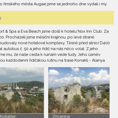
. Do římského města Augae jsme se jednoho dne vydali i my.
y
sort & Spa a Eva Beach jsme došli k hotelu Nox Inn Club. Za
00. Procházeli jsme měsíční krajinou, po levé straně
 budovaly nové hotelové komplexy. Těsně před silnicí D400
autobus č. 50 a jeho řidič na nás něco volal. Z jeho
sme mu, že naše cesta k ruinám vede tudy. Jeho úsměv
ou každodenní řidičskou rutinu na trase Konakli - Alanya.
izilaliler
Zřícenina