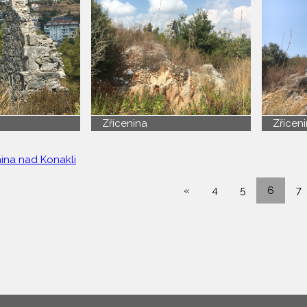
Zřícenina
Zřícen
nina nad Konakli
«
4
5
6
7