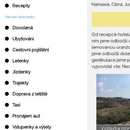
Hamaxia, Cibra, Ju
⚫ Recepty
Vše pro Vaše cesty:
⚫ Dovolená
Od recepce hotel
⚫ Ubytování
ním jsme odbočili 
lemovanou oranžov
⚫ Cestovní pojištění
jsme odbočili dole
gestikulace jsme 
⚫ Letenky
vypovídal vše. Neo
⚫ Jízdenky
⚫ Trajekty
⚫ Doprava z letiště
⚫ Taxi
⚫ Pronájem aut
⚫ Vstupenky a výlety
Výstavba nov