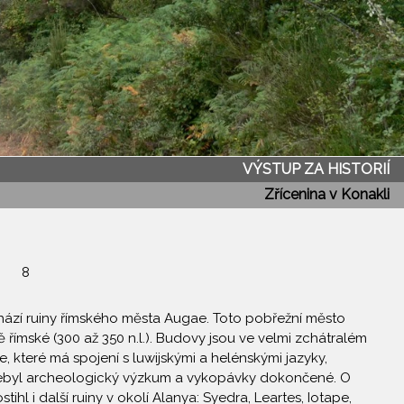
VÝSTUP ZA HISTORIÍ
Zřícenina v Konakli
8
ází ruiny římského města Augae. Toto pobřežní město
 římské (300 až 350 n.l.). Budovy jsou ve velmi zchátralém
, které má spojení s luwijskými a helénskými jazyky,
nebyl archeologický výzkum a vykopávky dokončené. O
l i další ruiny v okolí Alanya: Syedra, Leartes, Iotape,