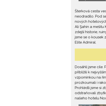
Šterková cesta ved
neodradilo. Pod se
nových hotelových
Ali Şahin a mešitu
zdejší historie, ru
jsme se o kousek 
Elite Admiral.
Dosáhli jsme cíle.
přiblížili k nejvy
vzpomínkou na říms
prozkoumali i rako
Prohlédli jsme si 
odstraňovali zbytk
našeho hotelu Nox