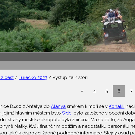
z cest
/
Turecko 2023
/ Výstup za historií
«
4
5
6
7
ilnice D400 z Antalya do
Alanya
směrem k moři se v
Konakli
nach
e, jejímž hlavním městem bylo
Side
, bylo založené v pozdní době
dní strany městské akropole byla zničená. Má se za to, že Augae
yně Matky. Kvůli finančním potížím a nedostatku personálu 
sou také k dispozici žádné podrobné informace. Stejný osud postih