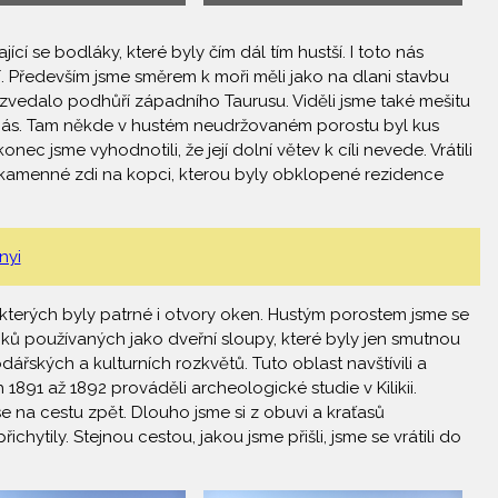
í se bodláky, které byly čím dál tím hustší. I toto nás
. Především jsme směrem k moři měli jako na dlani stavbu
vedalo podhůří západního Taurusu. Viděli jsme také mešitu
ed nás. Tam někde v hustém neudržovaném porostu byl kus
nec jsme vyhodnotili, že její dolní větev k cíli nevede. Vrátili
 kamenné zdi na kopci, kterou byly obklopené rezidence
nyi
 kterých byly patrné i otvory oken. Hustým porostem jsme se
oků používaných jako dveřní sloupy, které byly jen smutnou
řských a kulturních rozkvětů. Tuto oblast navštívili a
1891 až 1892 prováděli archeologické studie v Kilikii.
e na cestu zpět. Dlouho jsme si z obuvi a kraťasů
ytily. Stejnou cestou, jakou jsme přišli, jsme se vrátili do