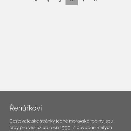
Řehůřkovi
Cestovatelské stránky jedné moravské rodiny jsou
tady pro vás už od roku 1999. Z původně malých