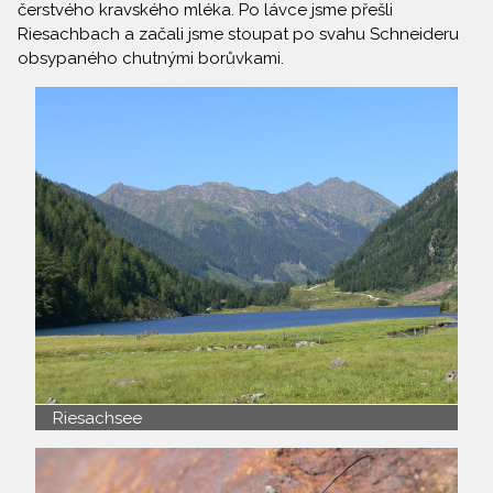
čerstvého kravského mléka. Po lávce jsme přešli
Riesachbach a začali jsme stoupat po svahu Schneideru
obsypaného chutnými borůvkami.
Riesachsee