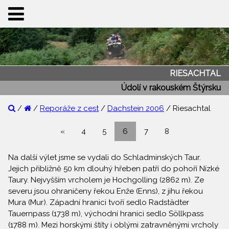
RIESACHTAL
Údolí v rakouském Štýrsku
/
/
Reporáže z cest
/
Dachstein 2006
/ Riesachtal
«
4
5
6
7
8
Na další výlet jsme se vydali do Schladminských Taur.
Jejich přibližně 50 km dlouhý hřeben patří do pohoří Nízké
Taury. Nejvyšším vrcholem je Hochgolling (2862 m). Ze
severu jsou ohraničeny řekou Enže (Enns), z jihu řekou
Mura (Mur). Západní hranici tvoří sedlo Radstädter
Tauernpass (1738 m), východní hranici sedlo Söllkpass
(1788 m). Mezi horskými štíty i oblými zatravněnými vrcholy