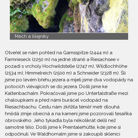
Mech a lišejníky
Otveřel se nám pohled na Gamsspitze (2444 m) a
Farmrieseck (2250 m) na jedné straně a Riesachsee v
pozadí s vrcholy Hochwildstelle (2747 m), Wildlochhöhe
(2534 m), Himmelreich (2500 m) a Schneider (2328 m). Šli
jsme po levém břehu jezera a míjeli jsme dva vodopády na
potocích vlévajících se do jezera. Došli jsme ke
Kaltenbachalm. Pokračovali jsme po Untertalstraße mezi
chaloupkami a před námi burácel vodopád na
Riesachbachu. Cestu nám zkřížila téměř metr dlouhá
hnědá zmije obecná a na kameni jsme pozorovali tesaříka
obrovského. Jeho tykadla byla několikrát delší než
samotné tělo. Došli jsme k Preintalerhütte, kde jsme si
odpočinuli. Ve Waldhornalm jsme si zakoupili sklenici