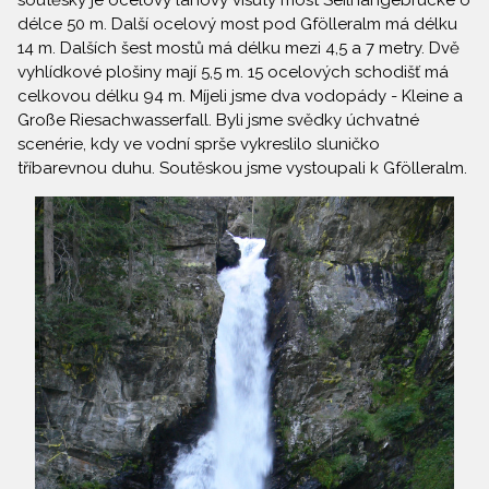
soutěsky je ocelový lanový visutý most Seilhängebrücke o
délce 50 m. Další ocelový most pod Gfölleralm má délku
14 m. Dalších šest mostů má délku mezi 4,5 a 7 metry. Dvě
vyhlídkové plošiny mají 5,5 m. 15 ocelových schodišť má
celkovou délku 94 m. Míjeli jsme dva vodopády - Kleine a
Große Riesachwasserfall. Byli jsme svědky úchvatné
scenérie, kdy ve vodní sprše vykreslilo sluničko
tříbarevnou duhu. Soutěskou jsme vystoupali k Gfölleralm.