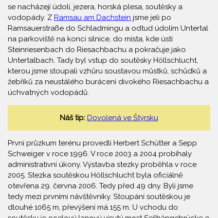
se nacházejí údolí, jezera, horská plesa, soutěsky a
vodopády. Z
Ramsau am Dachstein
jsme jeli po
Ramsauerstraße do Schladmingu a odtud údolím Untertal
na parkoviště na konci silnice, do místa, kde ústí
Steinriesenbach do Riesachbachu a pokračuje jako
Untertalbach. Tady byl vstup do soutěsky Höllschlucht,
kterou jsme stoupali vzhůru soustavou můstků, schůdků a
žebříků za neustálého burácení divokého Riesachbachu a
úchvatných vodopádů.
Náš tip:
Dovolená ve Štýrsku
První průzkum terénu provedli Herbert Schütter a Sepp
Schweiger v roce 1996. V roce 2003 a 2004 probíhaly
administrativní úkony. Výstavba stezky proběhla v roce
2005. Stezka soutěskou Höllschlucht byla oficiálně
otevřena 29. června 2006. Tedy před 49 dny. Byli jsme
tedy mezi prvními návštěvníky. Stoupání soutěskou je
dlouhé 1065 m, převýšení má 155 m. U vchodu do