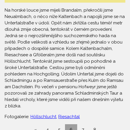
Na horské louce jsme míjeli Brandalm, překročili jsme
Neualmbach, o něco níže Kaltenbach a napojili jsme se na
Untertalstraße v údolí. Opět nám zkřížila cestu téměř metr
dlouhá zmije obecná, tentokrát v černém provedení.
Jedná se o nejrozšířenějšího suchozemského hada na
světě. Podle velikosti a vzhledu se zřejmě jednalo v obou
případech o dospělé samice. Kolem Kaltenbachalm,
Riesachsee a Gfölleralm jsme došli nad soutěsku
Höllschlucht. Tentokrát jsme sestoupili po pohodlné a
široké Untertalstraße. Cestou jsme byli odměněni
pohledem na Hochgolling. Údolím Untertal jsme dojeli do
Schladmingu a po Ramsauerstraße přes Kulm do Ramsau
am Dachstein. Po večeři v pensionu Hofweyr jsme ještě
pozorovali ze zahrady panorama Schladminských Taur a
hledali vrcholy, které jsme viděli při našem dnešním výletu
z blízka.
Fotogalerie:
Höllschlucht
,
Riesachtal
«
4
5
6
7
8