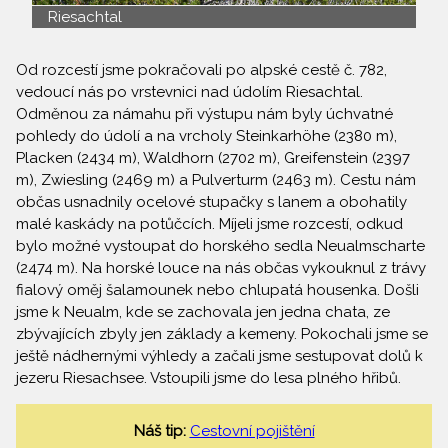
Riesachtal
Od rozcestí jsme pokračovali po alpské cestě č. 782,
vedoucí nás po vrstevnici nad údolím Riesachtal.
Odměnou za námahu při výstupu nám byly úchvatné
pohledy do údolí a na vrcholy Steinkarhöhe (2380 m),
Placken (2434 m), Waldhorn (2702 m), Greifenstein (2397
m), Zwiesling (2469 m) a Pulverturm (2463 m). Cestu nám
občas usnadnily ocelové stupačky s lanem a obohatily
malé kaskády na potůčcích. Míjeli jsme rozcestí, odkud
bylo možné vystoupat do horského sedla Neualmscharte
(2474 m). Na horské louce na nás občas vykouknul z trávy
fialový oměj šalamounek nebo chlupatá housenka. Došli
jsme k Neualm, kde se zachovala jen jedna chata, ze
zbývajících zbyly jen základy a kemeny. Pokochali jsme se
ještě nádhernými výhledy a začali jsme sestupovat dolů k
jezeru Riesachsee. Vstoupili jsme do lesa plného hřibů.
Náš tip:
Cestovní pojištění