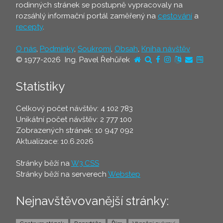
rodinných stránek se postupně vypracovaly na
rozsáhlý informační portál zaměřený na
cestování
a
recepty
.
O nás
,
Podmínky
,
Soukromí
,
Obsah
,
Kniha návštěv
© 1977-2026 Ing. Pavel Řehůřek
Statistiky
Celkový počet návštěv: 4 102 783
Unikátní počet návštěv: 2 777 100
Zobrazených stránek: 10 947 092
Aktualizace: 10.6.2026
Stránky běží na
W3.CSS
Stránky běží na serverech
Webstep
Nejnavštěvovanější stránky: