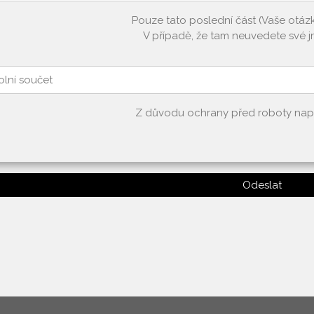
Pouze tato poslední část (Vaše otá
V případě, že tam neuvedete své j
Z důvodu ochrany před roboty napišt
Odeslat