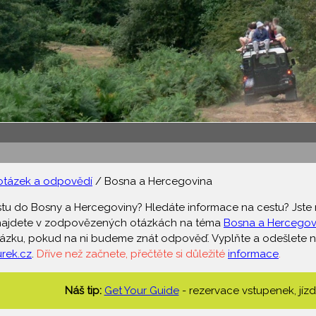
otázek a odpovědí
/ Bosna a Hercegovina
stu do Bosny a Hercegoviny? Hledáte informace na cestu? Jste 
 najdete v zodpovězených otázkách na téma
Bosna a Hercegov
ázku, pokud na ni budeme znát odpověď. Vyplňte a odešlete n
rek.cz
.
Dříve než začnete, přečtěte si důležité
informace
.
Náš tip:
Get Your Guide
- rezervace vstupenek, jízd