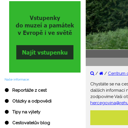
/
/
Centrum 
Naše informace:
Chystáte se na ce
dalších informací
⚫ Reportáže z cest
zodpovíme Vaši ot
⚫ Otázky a odpovědi
hercegovina@rehu
⚫ Tipy na výlety
⚫ Cestovatelův blog