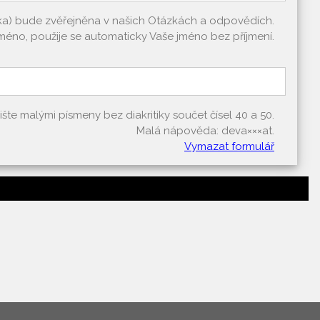
zka) bude zvěřejněna v našich Otázkách a odpovědích.
méno, použije se automaticky Vaše jméno bez příjmení.
e malými písmeny bez diakritiky součet čísel 40 a 50.
Malá nápověda: deva×××at.
Vymazat formulář