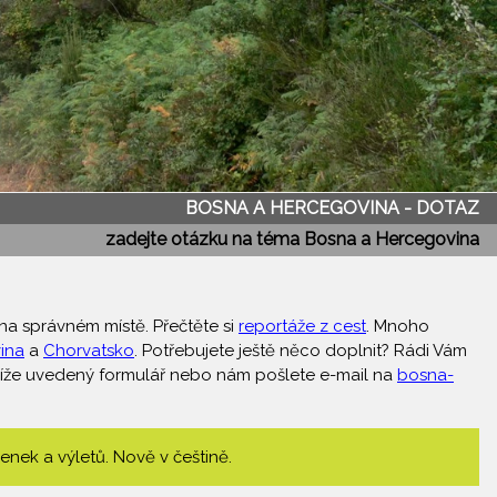
BOSNA A HERCEGOVINA - DOTAZ
zadejte otázku na téma Bosna a Hercegovina
na správném místě. Přečtěte si
reportáže z cest
. Mnoho
ina
a
Chorvatsko
. Potřebujete ještě něco doplnit? Rádi Vám
íže uvedený formulář nebo nám pošlete e-mail na
bosna-
enek a výletů. Nově v češtině.