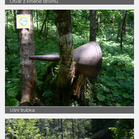
Útvar z kmene stromu
Ušní trubka