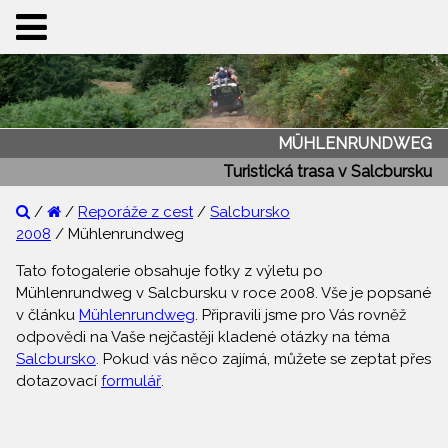
MÜHLENRUNDWEG
Turistická trasa v Salcbursku
/
/
Reporáže z cest
/
Salcbursko
2008
/ Mühlenrundweg
Tato fotogalerie obsahuje fotky z výletu po
Mühlenrundweg v Salcbursku v roce 2008. Vše je popsané
v článku
Mühlenrundweg
. Připravili jsme pro Vás rovněž
odpovědi na Vaše nejčastěji kladené otázky na téma
Salcbursko
. Pokud vás něco zajímá, můžete se zeptat přes
dotazovací
formulář
.