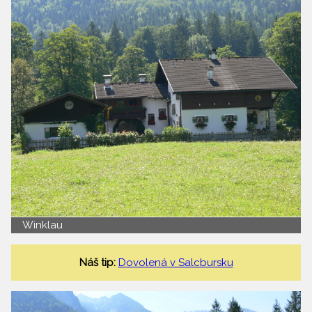
Winklau
Náš tip:
Dovolená v Salcbursku