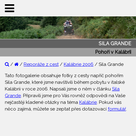
SILA GRANDE
Pohoří v Kalábrii
/
/
Reporáže z cest
/
Kalábrie 2006
/ Sila Grande
Tato fotogalerie obsahuje fotky z cesty napříč pohořím
Sila Grande, které jsme navštívili během pobytu v italské
Kalábrii v roce 2006. Napsali jsme o něm v článku
Sila
Grande
. Připravili jsme pro Vás rovněž odpovědi na Vaše
nejčastěji kladené otázky na téma
Kalábrie
. Pokud vás
něco zajímá, můžete se zeptat přes dotazovací
formulář
.