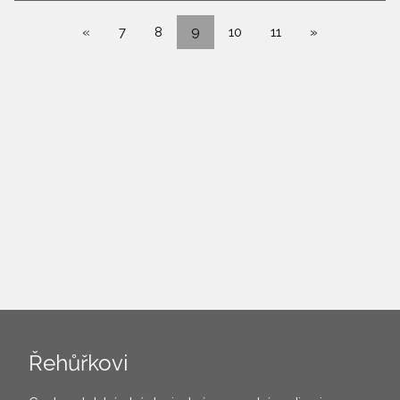
«
7
8
9
10
11
»
Řehůřkovi