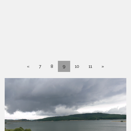
«
7
8
9
10
11
»