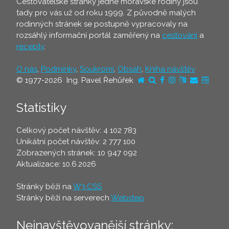
Cestovatelské stránky jedné moravské rodiny jsou
tady pro vás už od roku 1999. Z původně malých
rodinných stránek se postupně vypracovaly na
rozsáhlý informační portál zaměřený na
cestování
a
recepty
.
O nás
,
Podmínky
,
Soukromí
,
Obsah
,
Kniha návštěv
© 1977-2026 Ing. Pavel Řehůřek
Statistiky
Celkový počet návštěv: 4 102 783
Unikátní počet návštěv: 2 777 100
Zobrazených stránek: 10 947 092
Aktualizace: 10.6.2026
Stránky běží na
W3.CSS
Stránky běží na serverech
Webstep
Nejnavštěvovanější stránky: