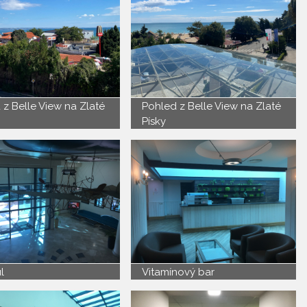
 z Belle View na Zlaté
Pohled z Belle View na Zlaté
Písky
l
Vitamínový bar