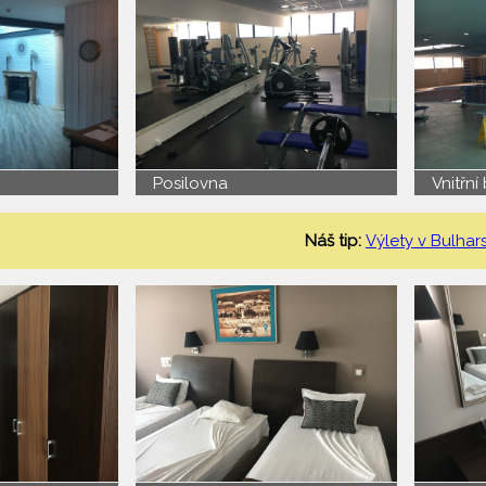
Posilovna
Vnitřní
Náš tip:
Výlety v Bulhar