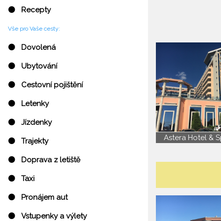
⚫ Recepty
Vše pro Vaše cesty:
⚫ Dovolená
⚫ Ubytování
⚫ Cestovní pojištění
⚫ Letenky
⚫ Jízdenky
Astera Hotel & 
⚫ Trajekty
⚫ Doprava z letiště
⚫ Taxi
⚫ Pronájem aut
⚫ Vstupenky a výlety