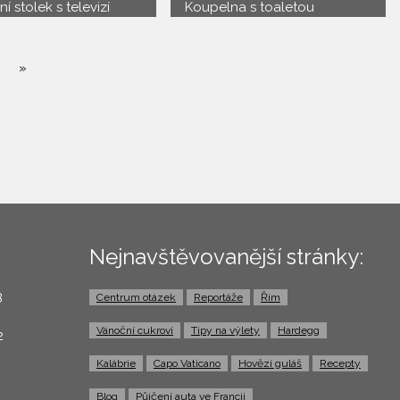
í stolek s televizí
Koupelna s toaletou
»
Nejnavštěvovanější stránky:
3
Centrum otázek
Reportáže
Řím
0
Vánoční cukroví
Tipy na výlety
Hardegg
2
Kalábrie
Capo Vaticano
Hovězí guláš
Recepty
Blog
Půjčení auta ve Francii