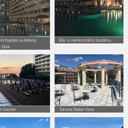
ní bazén a Astera
Bar u venkovního bazénu
& Spa
í bazén
Terasa Belle View