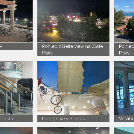
w
Pohled z Belle View na Zlaté
Pohled
Písky
Písky
stibulu
Letadlo ve vestibulu
Vestibu