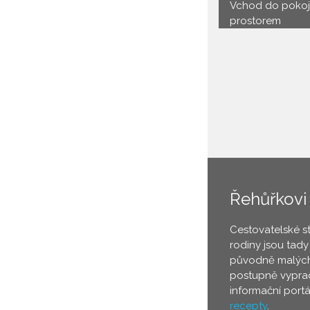
Vchod do pokoj
prostorem
Řehůřkovi
Cestovatelské s
rodiny jsou tady
původně malých
postupně vyprac
informační port
recepty
.