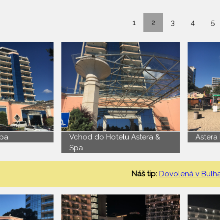
1
2
3
4
5
Spa
Vchod do Hotelu Astera &
Astera
Spa
Náš tip:
Dovolená v Bulh