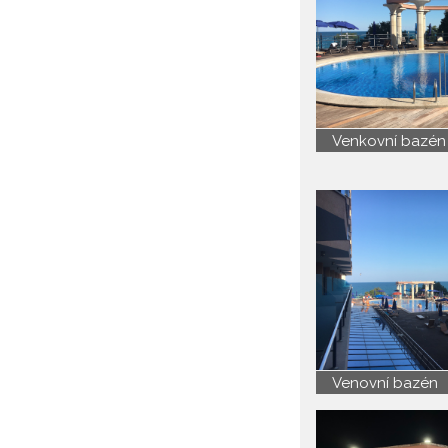
Venkovní bazén
Venovní bazén