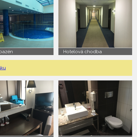
 bazén
Hotelová chodba
sku