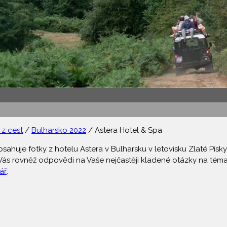
z cest
/
Bulharsko 2022
/ Astera Hotel & Spa
bsahuje fotky z hotelu Astera v Bulharsku v letovisku Zlaté Písk
o Vás rovněž odpovědi na Vaše nejčastěji kladené otázky na tém
ář
.