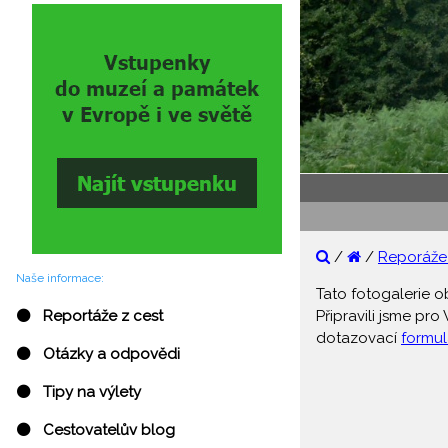
/
/
Reporáže 
Naše informace:
Tato fotogalerie o
Připravili jsme pr
⚫ Reportáže z cest
dotazovací
formul
⚫ Otázky a odpovědi
⚫ Tipy na výlety
⚫ Cestovatelův blog