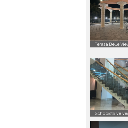
Terasa Belle Vie
Schodiště ve ve