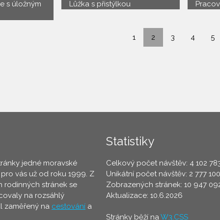
e s úložným
Lůžka s přistýlkou
Pracovn
1
2
3
4
5
Statistiky
tránky jedné moravské
Celkový počet návštěv: 4 102 78
 pro vás už od roku 1999. Z
Unikátní počet návštěv: 2 777 10
 rodinných stránek se
Zobrazených stránek: 10 947 09
ovaly na rozsáhlý
Aktualizace: 10.6.2026
ál zaměřený na
cestování
a
Stránky běží na
W3.CSS