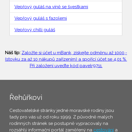
Vepřový guláš na víně se švestkami
Vepřový guláš s fazolemi
Vepřový chilli guláš
Náš tip:
Založte si účet u mBank, získejte odměnu až 1000,-
(stovku za až 10 nákupů zařízením) a spořící účet se 4,01 %.
Při založení uveďte kód pavelr9711.
Řehůřkovi
Cestovatelské stránky jedné moravské rodiny jsou
tady pro vás už od roku 1999. Z původně malých
rodinných stránek se postupně vypracovaly na
rozsáhlý informační portál zaměřený na
cestování
a