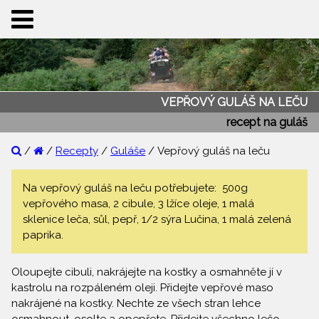
VEPŘOVÝ GULÁŠ NA LEČU
recept na guláš
/
/
Recepty
/
Guláše
/ Vepřový guláš na leču
Na vepřový guláš na leču potřebujete: 500g
vepřového masa, 2 cibule, 3 lžíce oleje, 1 malá
sklenice leča, sůl, pepř, 1/2 sýra Lučina, 1 malá zelená
paprika.
Oloupejte cibuli, nakrájejte na kostky a osmahněte jí v
kastrolu na rozpáleném oleji. Přidejte vepřové maso
nakrájené na kostky. Nechte ze všech stran lehce