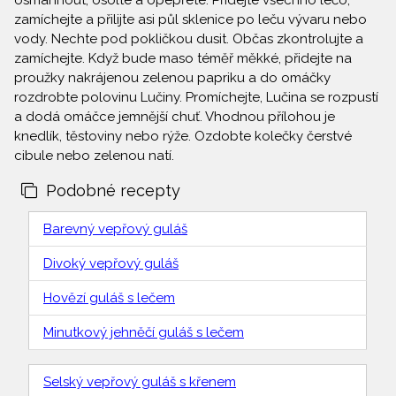
osmahnout, osolte a opepřete. Přidejte všechno lečo,
zamíchejte a přilijte asi půl sklenice po leču vývaru nebo
vody. Nechte pod pokličkou dusit. Občas zkontrolujte a
zamíchejte. Když bude maso téměř měkké, přidejte na
proužky nakrájenou zelenou papriku a do omáčky
rozdrobte polovinu Lučiny. Promíchejte, Lučina se rozpustí
a dodá omáčce jemnější chuť. Vhodnou přílohou je
knedlík, těstoviny nebo rýže. Ozdobte kolečky čerstvé
cibule nebo zelenou natí.
Podobné recepty
Barevný vepřový guláš
Divoký vepřový guláš
Hovězí guláš s lečem
Minutkový jehněčí guláš s lečem
Selský vepřový guláš s křenem