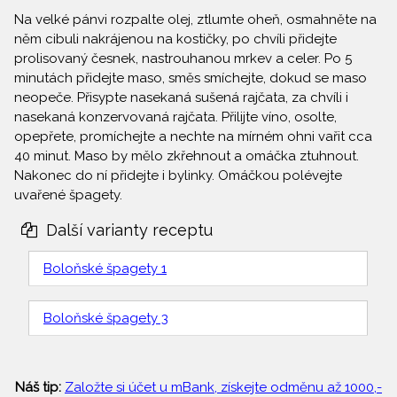
Na velké pánvi rozpalte olej, ztlumte oheň, osmahněte na
něm cibuli nakrájenou na kostičky, po chvíli přidejte
prolisovaný česnek, nastrouhanou mrkev a celer. Po 5
minutách přidejte maso, směs smíchejte, dokud se maso
neopeče. Přisypte nasekaná sušená rajčata, za chvíli i
nasekaná konzervovaná rajčata. Přilijte víno, osolte,
opepřete, promíchejte a nechte na mírném ohni vařit cca
40 minut. Maso by mělo zkřehnout a omáčka ztuhnout.
Nakonec do ní přidejte i bylinky. Omáčkou polévejte
uvařené špagety.
Další varianty receptu
Boloňské špagety 1
Boloňské špagety 3
Náš tip:
Založte si účet u mBank, získejte odměnu až 1000,-