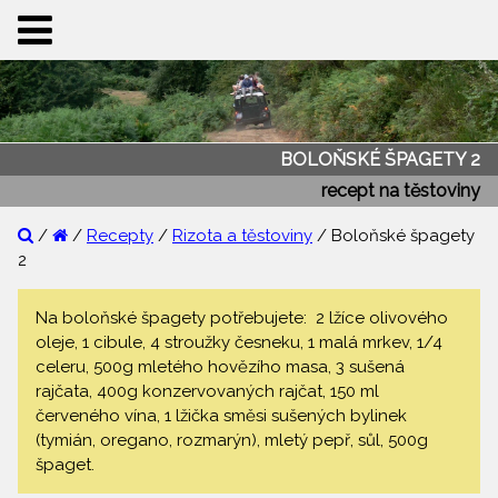
BOLOŇSKÉ ŠPAGETY 2
recept na těstoviny
/
/
Recepty
/
Rizota a těstoviny
/ Boloňské špagety
2
Na boloňské špagety potřebujete: 2 lžíce olivového
oleje, 1 cibule, 4 stroužky česneku, 1 malá mrkev, 1/4
celeru, 500g mletého hovězího masa, 3 sušená
rajčata, 400g konzervovaných rajčat, 150 ml
červeného vína, 1 lžička směsi sušených bylinek
(tymián, oregano, rozmarýn), mletý pepř, sůl, 500g
špaget.