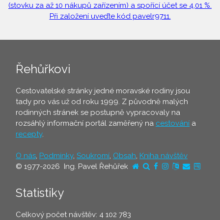
(stovku za až 10 nákupů zařízením) a spořící účet se 4,01 %.
Při založení uveďte kód pavelr9711.
Řehůřkovi
Cestovatelské stránky jedné moravské rodiny jsou
tady pro vás už od roku 1999. Z původně malých
rodinných stránek se postupně vypracovaly na
rozsáhlý informační portál zaměřený na
cestování
a
recepty
.
O nás
,
Podmínky
,
Soukromí
,
Obsah
,
Kniha návštěv
© 1977-2026 Ing. Pavel Řehůřek
Statistiky
Celkový počet návštěv: 4 102 783