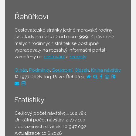
Řehůřkovi
Cestovatelské stránky jedné moravské rodiny
jsou tady pro vás už od roku 1999. Z původně
malých rodinných stránek se postupně
vypracovaly na rozsáhlý informační portál
zaměřený na
cestování
a
recepty
.
O nás
,
Podmínky
,
Soukromí
,
Obsah
,
Kniha návštěv
© 1977-2026 Ing. Pavel Řehůřek
Statistiky
Celkový počet návštěv: 4 102 783
Unikátní počet návštěv: 2 777 100
Zobrazených stránek: 10 947 092
Aktualizace: 10.6.2026