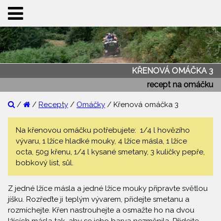
KŘENOVÁ OMÁČKA 3
recept na omáčku
/
/
Recepty
/
Omáčky
/ Křenová omáčka 3
Na křenovou omáčku potřebujete: 1/4 l hovězího
vývaru, 1 lžíce hladké mouky, 4 lžíce másla, 1 lžíce
octa, 50g křenu, 1/4 l kysané smetany, 3 kuličky pepře,
bobkový list, sůl.
Z jedné lžíce másla a jedné lžíce mouky připravte světlou
jíšku. Rozřeďte ji teplým vývarem, přidejte smetanu a
rozmíchejte. Křen nastrouhejte a osmažte ho na dvou