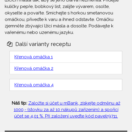
lžících másla tak, aby se jeho barva nezměnila. Přidejte
kuličky pepře, bobkový list, zalijte vývarem, osolte,
okyselte a povařte. Smíchejte s horkou smetanovou
omáčkou, přiveďte k varu a ihned odstavte. Omáčku
zjemněte zbývající lžící másla a dosolte. Podávejte k
vařenému nebo uzenému jazyku.
Další varianty receptu
Křenová omáčka 1
Křenová omáčka 2
Křenová omáčka 4
Náš tip:
Založte si účet u mBank, získejte odměnu až
1000,- (stovku za až 10 nákupů zařízením) a spořící
účet se 4,01 %. Při založení uveďte kód pavelr9711.