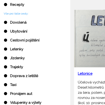
⚫ Recepty
Vše pro Vaše cesty:
⚫ Dovolená
⚫ Ubytování
⚫ Cestovní pojištění
⚫ Letenky
⚫ Jízdenky
⚫ Trajekty
Letonice
⚫ Doprava z letiště
Účelová vycház
⚫ Taxi
Deset kilometrů
za šera, polem, 
⚫ Pronájem aut
rovnou za nosem
⚫ Vstupenky a výlety
škol. 10. prosin