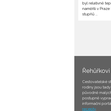
byl relativně tepl
naměřili v Praz
stupňů ...
Řehůřkovi
Cestovatelské s
rodiny jsou tady
původně malých
postupně vyprac
informační port
recepty
.