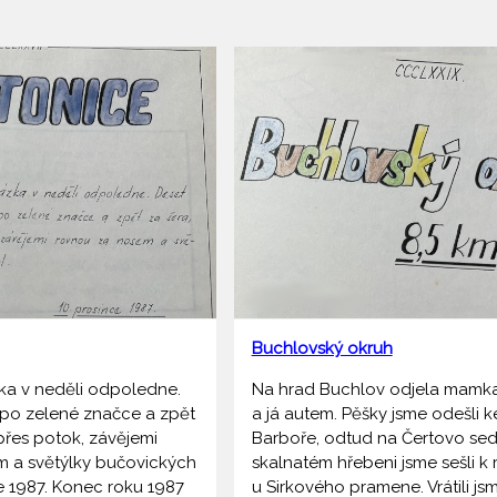
Buchlovský okruh
ka v neděli odpoledne.
Na hrad Buchlov odjela mamka
 po zelené značce a zpět
a já autem. Pěšky jsme odešli ke
přes potok, závějemi
Barboře, odtud na Čertovo sed
 a světýlky bučovických
skalnatém hřebeni jsme sešli k 
ce 1987. Konec roku 1987
u Sirkového pramene. Vrátili js