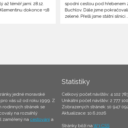
ý až téměř jarní. 28.12.
spodní cestou pod hřebenem 
e Klementinu dokonce +18
Buchlov. Dále jsme pokračoval
zelené. Přešli jsme státní silnici ..
Statistiky
tránky jedné moravské
Celkový počet návštěv: 4 102 78
 pro vás už od roku 1999. Z
Unikátní počet návštěv: 2 777 10
 rodinných stránek se
Zobrazených stránek: 10 947 09
ovaly na rozsáhlý
Aktualizace: 10.6.2026
ál zaměřený na
cestování
a
Stránky běží na
W3.CSS