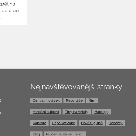
zpět na
i dolů po
.
Nejnavštěvovanější stránky:
3
Centrum otázek
Reportáže
Řím
0
Vánoční cukroví
Tipy na výlety
Hardegg
2
Kalábrie
Capo Vaticano
Hovězí guláš
Recepty
Blog
Půjčení auta ve Francii