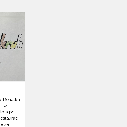
, Renatka
 sv.
lo a po
restauraci
me se