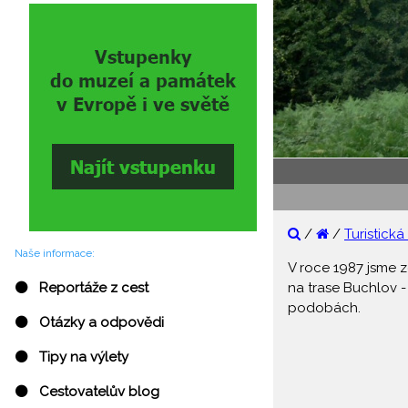
/
/
Turistická
Naše informace:
V roce 1987 jsme z
na trase Buchlov -
⚫ Reportáže z cest
podobách.
⚫ Otázky a odpovědi
⚫ Tipy na výlety
⚫ Cestovatelův blog