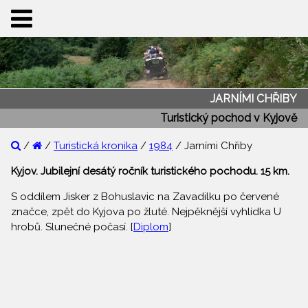
JARNÍMI CHŘIBY
Turistický pochod v Kyjově
/
/
Turistická kronika
/
1984
/ Jarními Chřiby
Kyjov. Jubilejní desátý ročník turistického pochodu. 15 km.
S oddílem Jisker z Bohuslavic na Zavadilku po červené
značce, zpět do Kyjova po žluté. Nejpěknější vyhlídka U
hrobů. Slunečné počasí. [
Diplom
]