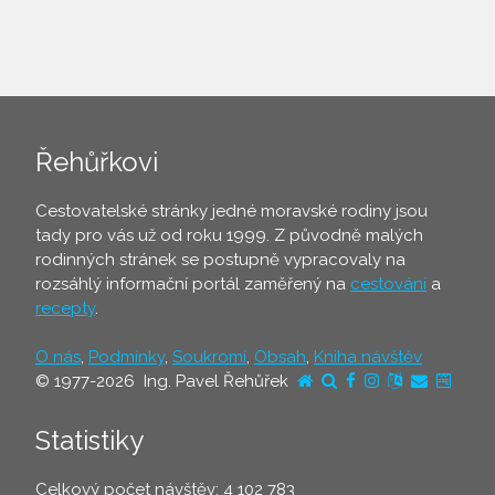
Řehůřkovi
Cestovatelské stránky jedné moravské rodiny jsou
tady pro vás už od roku 1999. Z původně malých
rodinných stránek se postupně vypracovaly na
rozsáhlý informační portál zaměřený na
cestování
a
recepty
.
O nás
,
Podmínky
,
Soukromí
,
Obsah
,
Kniha návštěv
© 1977-2026 Ing. Pavel Řehůřek
Statistiky
Celkový počet návštěv: 4 102 783