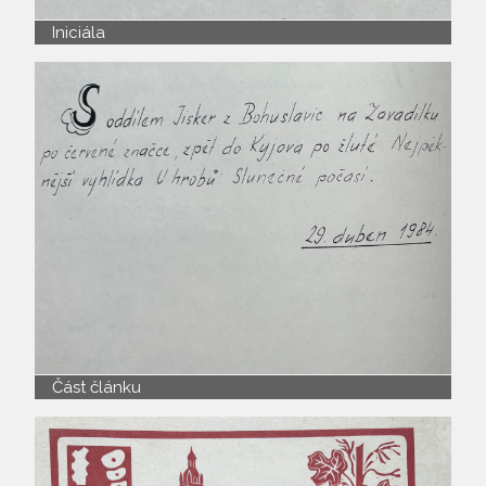
Iniciála
Část článku