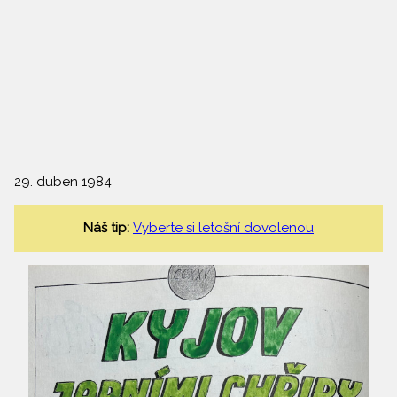
29. duben 1984
Náš tip:
Vyberte si letošní dovolenou