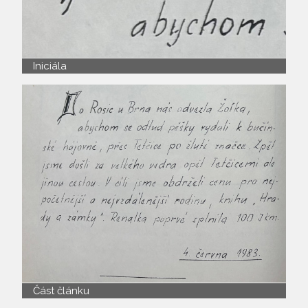
Iniciála
Část článku