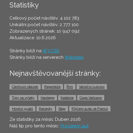
Statistiky
Celkový počet návštěv: 4 102 783
Unikátní počet návštěv: 2 777 100
Zobrazených stránek: 10 947 092
Aktualizace: 10.6.2026
Stránky běží na
W3.CSS
Stránky běží na serverech
Webstep
Nejnavštěvovanější stránky:
Centrum otázek
Reportáže
Řím
Vánoční cukroví
Tipy na výlety
Hardegg
Kalábrie
Capo Vaticano
Hovězí guláš
Recepty
Blog
Půjčení auta ve Francii
Ze statistiky za měsíc Duben 2026
Náš tip pro tento měsíc:
Pronájem aut