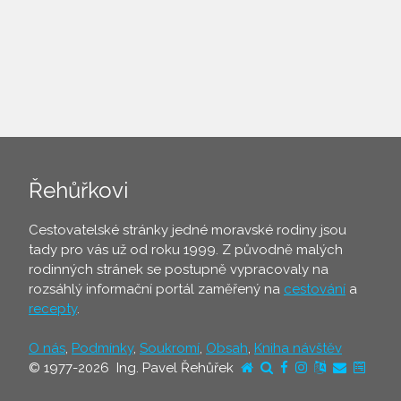
Řehůřkovi
Cestovatelské stránky jedné moravské rodiny jsou
tady pro vás už od roku 1999. Z původně malých
rodinných stránek se postupně vypracovaly na
rozsáhlý informační portál zaměřený na
cestování
a
recepty
.
O nás
,
Podmínky
,
Soukromí
,
Obsah
,
Kniha návštěv
© 1977-2026 Ing. Pavel Řehůřek