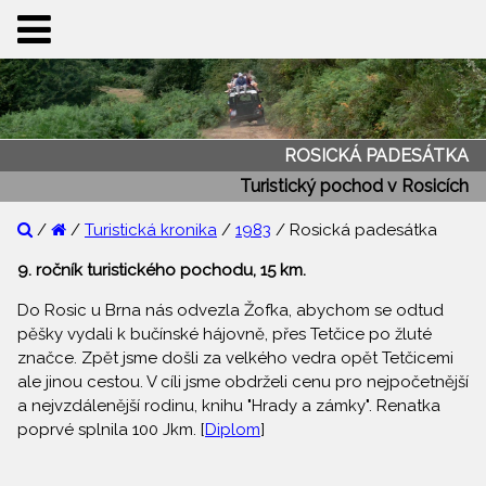
ROSICKÁ PADESÁTKA
Turistický pochod v Rosicích
/
/
Turistická kronika
/
1983
/ Rosická padesátka
9. ročník turistického pochodu, 15 km.
Do Rosic u Brna nás odvezla Žofka, abychom se odtud
pěšky vydali k bučínské hájovně, přes Tetčice po žluté
značce. Zpět jsme došli za velkého vedra opět Tetčicemi
ale jinou cestou. V cíli jsme obdrželi cenu pro nejpočetnější
a nejvzdálenější rodinu, knihu "Hrady a zámky". Renatka
poprvé splnila 100 Jkm. [
Diplom
]