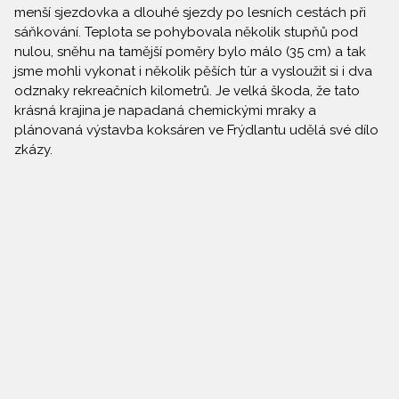
menší sjezdovka a dlouhé sjezdy po lesních cestách při
sáňkování. Teplota se pohybovala několik stupňů pod
nulou, sněhu na tamější poměry bylo málo (35 cm) a tak
jsme mohli vykonat i několik pěších túr a vysloužit si i dva
odznaky rekreačních kilometrů. Je velká škoda, že tato
krásná krajina je napadaná chemickými mraky a
plánovaná výstavba koksáren ve Frýdlantu udělá své dílo
zkázy.