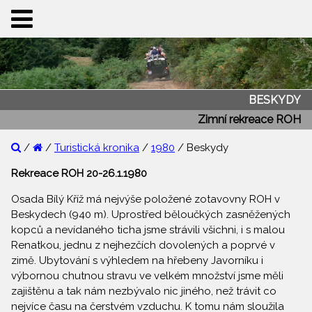
BESKYDY
Zimní rekreace ROH
/
/
Turistická kronika
/
1980
/ Beskydy
Rekreace ROH 20-26.1.1980
Osada Bílý Kříž má nejvýše položené zotavovny ROH v
Beskydech (940 m). Uprostřed běloučkých zasněžených
kopců a nevídaného ticha jsme strávili všichni, i s malou
Renatkou, jednu z nejhezčích dovolených a poprvé v
zimě. Ubytování s výhledem na hřebeny Javorníku i
výbornou chutnou stravu ve velkém množství jsme měli
zajištěnu a tak nám nezbývalo nic jiného, než trávit co
nejvíce času na čerstvém vzduchu. K tomu nám sloužila