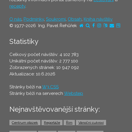
recepty
.
O nás
,
Podmínky
,
Soukromí
,
Obsah
,
Kniha návštěv
© 1977-2026 Ing. Pavel Řehůřek
Statistiky
Celkový počet návštěv: 4 102 783
Unikátní počet návštěv: 2 777 100
Zobrazených stránek: 10 947 092
Aktualizace: 10.6.2026
Stránky běží na
W3.CSS
Stránky běží na serverech
Webstep
Nejnavštěvovanější stránky:
Centrum otázek
Reportáže
Řím
Vánoční cukroví