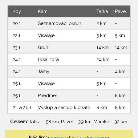
Kdy
Kam
Taťka
Pavel
20.1.
Seznamovací okruh
2 km
-
22.1.
Visalaje
5 km
5 km
23.1.
Gruň
14 km
14 km
24.1.
Lysá hora
24 km
-
24.1.
Jámy
-
4 km
25.1.
Visalaje
5 km
-
25.1.
Priedmer
-
8 km
21. a 26.1.
Výstup a sestup k chatě
8 km
8 km
Celkem:
Taťka ... 58 km, Pavel ... 39 km, Mamka ... 32 km.
Náš tip:
Vyberte si letošní dovolenou