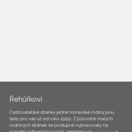
Řehůřkovi
Cestovatelské stránky jedné moravské rodiny jsou
tady pro vás už od roku 1999. Z původně malých
rodinných stránek se postupně vypracovaly na
rozsáhlý informační portál zaměřený na
cestování
a