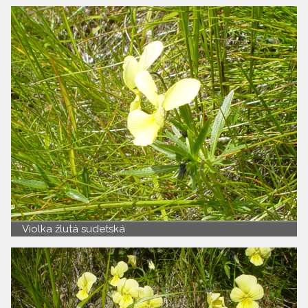
Violka žlutá sudetská