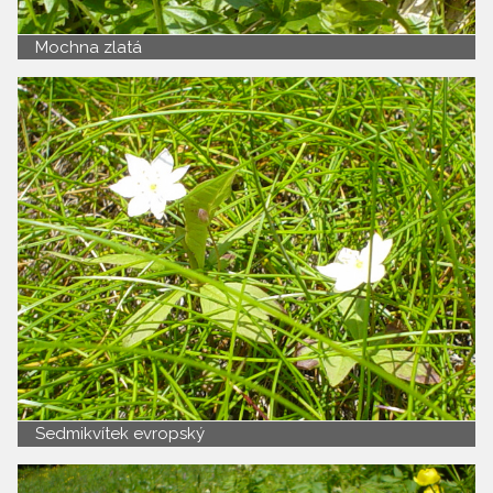
Mochna zlatá
Sedmikvítek evropský