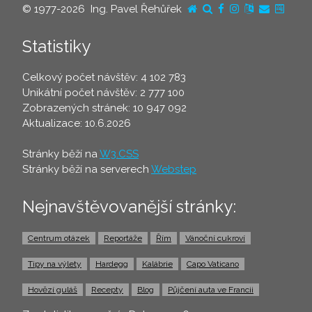
© 1977-2026 Ing. Pavel Řehůřek
Statistiky
Celkový počet návštěv: 4 102 783
Unikátní počet návštěv: 2 777 100
Zobrazených stránek: 10 947 092
Aktualizace: 10.6.2026
Stránky běží na
W3.CSS
Stránky běží na serverech
Webstep
Nejnavštěvovanější stránky:
Centrum otázek
Reportáže
Řím
Vánoční cukroví
Tipy na výlety
Hardegg
Kalábrie
Capo Vaticano
Hovězí guláš
Recepty
Blog
Půjčení auta ve Francii