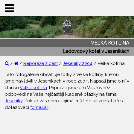
VELKÁ KOTLINA
Ledovcový kotel v Jeseníkách
/
/
Reporáže z cest
/
Jeseníky 2004
/ Velká kotlina
Tato fotogalerie obsahuje fotky z Velké kotliny, kterou
jsme navštívili v Jeseníkách v roce 2004. Napsali jsme o ní v
článku
Velká kotlina
. Připravili jsme pro Vás rovněž
odpovědi na Vaše nejčastěji kladené otázky na téma
Jeseníky
. Pokud vás něco zajímá, můžete se zeptat přes
dotazovací
formulář
.