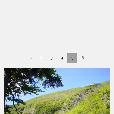
«
2
3
4
5
6