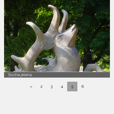
Socha jelena
«
2
3
4
5
6