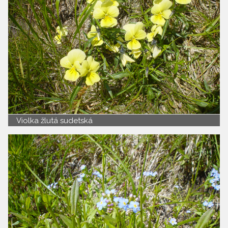
Violka žlutá sudetská