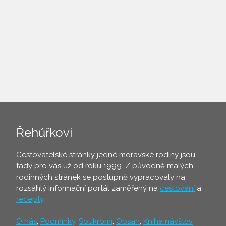
Řehůřkovi
Cestovatelské stránky jedné moravské rodiny jsou
tady pro vás už od roku 1999. Z původně malých
rodinných stránek se postupně vypracovaly na
rozsáhlý informační portál zaměřený na
cestování
a
recepty
.
O nás
,
Podmínky
,
Soukromí
,
Obsah
,
Kniha návštěv