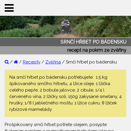
SRNČÍ HŘBET PO BÁDENSKU
recept na pokrm ze zvěřiny
/
/
Recepty
/
Zvěřina
/ Srnčí hřbet po bádensku
Na srnčí hřbet po bádensku potřebujete: 1.5 kg
špikovaného srnčího hřbetu, 4 lžíce oleje, 1 lžička
celého pepře, 2 bobule jalovce, 2 cibule, 1/4 l
červeného vína, 2 lžičky soli, 150g zakysané smetany, 4
hrušky, 1/8 l jablečného moštu, 1 lžíce cukru, 8 lžiček
rybízové marmelády.
Prošpikovaný srnčí hřbet potřete olejem, posypte