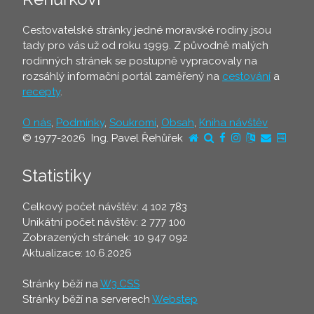
Cestovatelské stránky jedné moravské rodiny jsou
tady pro vás už od roku 1999. Z původně malých
rodinných stránek se postupně vypracovaly na
rozsáhlý informační portál zaměřený na
cestování
a
recepty
.
O nás
,
Podmínky
,
Soukromí
,
Obsah
,
Kniha návštěv
© 1977-2026 Ing. Pavel Řehůřek
Statistiky
Celkový počet návštěv: 4 102 783
Unikátní počet návštěv: 2 777 100
Zobrazených stránek: 10 947 092
Aktualizace: 10.6.2026
Stránky běží na
W3.CSS
Stránky běží na serverech
Webstep