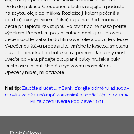
tlučeným pepřem a rozmačkanými bobulemi jalovce.
Dejte do pekáče. Oloupanou cibuli nakrájejte a poduste
na zbytku oleje do měkka. Rozložte ji kolem pečeně a
polijte červeným vínem. Pekáč dejte na střed trouby a
pečte při teplotě 225 stupňů. Po čtvrt hodině maso polijte
výpekem. Proceduru po 7 minutách opakujte. Hotovou
pečeni osolte, zabalte do hliníkové fólie a udržujte v teple.
Vypečenou šťávu propasírujte, vmíchejte kyselou smetanu
a uvařte omáčku. Dochuťte solí a pepřem. Jablečný mošt
uveďte do varu, přidejte oloupané půlky hrušek a cukr.
Duste asi 10 minut. Naplňte rybízovou marmeládou.
Upečený hřbet jimi ozdobte.
Náš tip:
Založte si účet u mBank, získejte odměnu až 1000,-
(stovku za až 10 nákupů zařízením) a spořící účet se 4,01 %.
Při založení uveďte kód pavelr9711.
Řehůřkovi