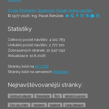
O nás
,
Podmínky
,
Soukromí
,
Obsah
,
Kniha návštěv
© 1977-2026 Ing. Pavel Řehůřek
Statistiky
Celkový počet návštěv: 4 102 783
Unikátní počet návštěv: 2 777 100
Zobrazených stránek: 10 947 092
Aktualizace: 10.6.2026
Stránky běží na
W3.CSS
Stránky běží na serverech
Webstep
Nejnavštěvovanější stránky:
Centrum otázek
Reportáže
Řím
Vánoční cukroví
Tipy na výlety
Hardegg
Kalábrie
Capo Vaticano