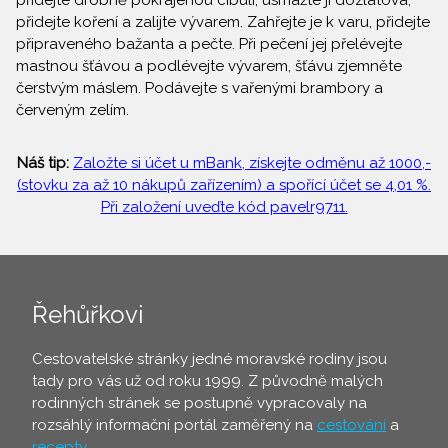
přidejte drobně pokrájenou cibuli, usmažte ji dozlatova,
přidejte koření a zalijte vývarem. Zahřejte je k varu, přidejte
připraveného bažanta a pečte. Při pečení jej přelévejte
mastnou šťávou a podlévejte vývarem, šťávu zjemněte
čerstvým máslem. Podávejte s vařenými brambory a
červeným zelím.
Náš tip:
Založte si účet u mBank, získejte odměnu až 1000,-
(stovku za až 10 nákupů zařízením) a spořící účet se 4,01 %.
Při založení uveďte kód pavelr9711.
Řehůřkovi
Cestovatelské stránky jedné moravské rodiny jsou
tady pro vás už od roku 1999. Z původně malých
rodinných stránek se postupně vypracovaly na
rozsáhlý informační portál zaměřený na
cestování
a
recepty
.