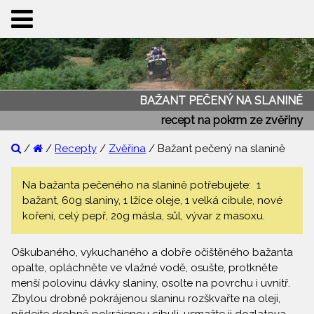
BAŽANT PEČENÝ NA SLANINĚ
recept na pokrm ze zvěřiny
/
/
Recepty
/
Zvěřina
/ Bažant pečený na slanině
Na bažanta pečeného na slanině potřebujete: 1
bažant, 60g slaniny, 1 lžíce oleje, 1 velká cibule, nové
koření, celý pepř, 20g másla, sůl, vývar z masoxu.
Oškubaného, vykuchaného a dobře očištěného bažanta
opalte, opláchněte ve vlažné vodě, osušte, protkněte
menší polovinu dávky slaniny, osolte na povrchu i uvnitř.
Zbylou drobně pokrájenou slaninu rozškvařte na oleji,