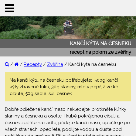
KANČÍ KÝTA NA ČESNEKU
recept na pokrm ze zvěřiny
/
/
Recepty
/
Zvěřina
/ Kančí kýta na česneku
Na kančí kýtu na česneku potřebujete: 500g kančí
kýty zbavené tuku, 30g slaniny, mletý pepř, 2 velké
cibule, 50g sádla, sůl, česnek.
Dobře odležené kančí maso naklepejte, protkněte klínky
slaniny a česneku a osolte. Hrubě pokrájenou cibuli a
česnek zpěňte na sádle, přidejte kančí maso, opečte je po
všech stranách, opepřete, podlijte vodou a duste pod