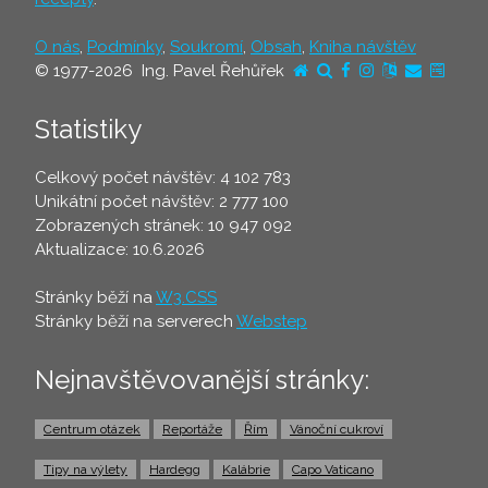
O nás
,
Podmínky
,
Soukromí
,
Obsah
,
Kniha návštěv
© 1977-2026 Ing. Pavel Řehůřek
Statistiky
Celkový počet návštěv: 4 102 783
Unikátní počet návštěv: 2 777 100
Zobrazených stránek: 10 947 092
Aktualizace: 10.6.2026
Stránky běží na
W3.CSS
Stránky běží na serverech
Webstep
Nejnavštěvovanější stránky:
Centrum otázek
Reportáže
Řím
Vánoční cukroví
Tipy na výlety
Hardegg
Kalábrie
Capo Vaticano