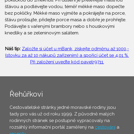
pokličkou do změknutí. Při dušení je přelévejte mastnou
šťávou a podlévejte vodou, téměř měkké maso dopečte
bez pokličky. Měkké maso vyjměte a pokrájejte na porce,
šťávu prolisujte, přidejte porce masa a dobře je prohřejte.
Podávejte s vařenými brambory nebo s houskovými
knedlíky a se zeleninovým salátem.
Náš tip:
Založte si účet u mBank, získejte odměnu až 1000,-
(stovku za až 10 nákupů zařízením) a spořící účet se 4,01 %.
Při založení uveďte kód pavelr9711.
Řehůřkovi
Cestovatelské stránky jedné moravské rodiny jsou
tady pro vás už od roku 1999. Z původně malých
rodinných stránek se postupně vypracovaly na
rozsáhlý informační portál zaměřený na
cestování
a
recepty
.