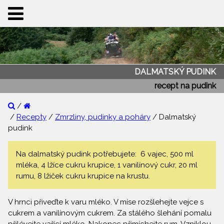
DALMATSKÝ PUDINK
recept na pudink
/
/
Recepty
/
Zmrzliny, pudinky a poháry
/ Dalmatský
pudink
Na dalmatský pudink potřebujete: 6 vajec, 500 ml
mléka, 4 lžíce cukru krupice, 1 vanilínový cukr, 20 ml
rumu, 8 lžiček cukru krupice na krustu.
V hrnci přiveďte k varu mléko. V míse rozšlehejte vejce s
cukrem a vanilínovým cukrem. Za stálého šlehání pomalu