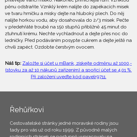
přilévejte vařící mléko. Nakonec přimíchejte rum. Vzniklou
pěnu odstraňte. Vzniklý krém nalijte do zapékacích misek
ve tvaru hrníčku a misky dejte na hluboký plech. Do něj
nalijte horkou vodu, aby dosahovala do 2/3 misek. Pečte
v předehřáté troubě na 150 stupňů přibližně 45 minut do
ztuhnutí krému. Nechte vychladnout a dejte přes noc do
ledničky. Před podáváním posypte cukrem a dejte ještě na
chvíli zapéct. Ozdobte čerstvým ovocem.
Náš tip:
Založte si účet u mBank, získejte odměnu až 1000,-
(stovku za až 10 nákupů zařízením) a spořící účet se 4,01 %.
Při založení uveďte kód pavelr9711.
Řehůřkovi
Cestovatelské stránky jedné moravské rodiny jsou
tady pro vás už od roku 1999. Z původně malých
rodinných stránek se postupně vypracovaly na