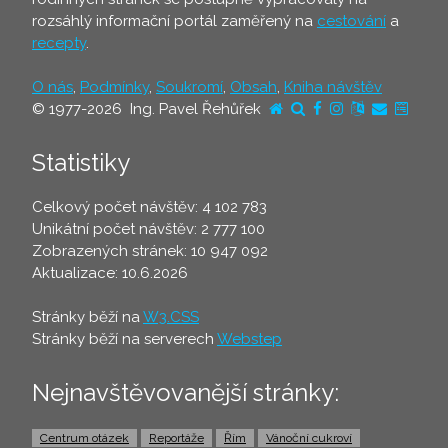
rozsáhlý informační portál zaměřený na
cestování
a
recepty
.
O nás
,
Podmínky
,
Soukromí
,
Obsah
,
Kniha návštěv
© 1977-2026 Ing. Pavel Řehůřek
Statistiky
Celkový počet návštěv: 4 102 783
Unikátní počet návštěv: 2 777 100
Zobrazených stránek: 10 947 092
Aktualizace: 10.6.2026
Stránky běží na
W3.CSS
Stránky běží na serverech
Webstep
Nejnavštěvovanější stránky:
Centrum otázek
Reportáže
Řím
Vánoční cukroví