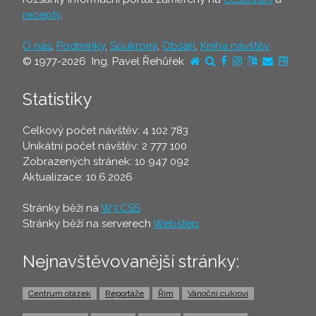
recepty
.
O nás
,
Podmínky
,
Soukromí
,
Obsah
,
Kniha návštěv
© 1977-2026 Ing. Pavel Řehůřek
Statistiky
Celkový počet návštěv: 4 102 783
Unikátní počet návštěv: 2 777 100
Zobrazených stránek: 10 947 092
Aktualizace: 10.6.2026
Stránky běží na
W3.CSS
Stránky běží na serverech
Webstep
Nejnavštěvovanější stránky:
Centrum otázek
Reportáže
Řím
Vánoční cukroví