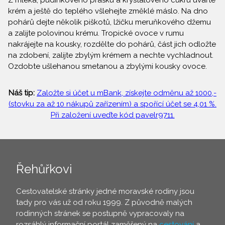
Z mléka, pudinkového prášku a krystalového cukru uvařte
krém a ještě do teplého všlehejte změklé máslo. Na dno
pohárů dejte několik piškotů, lžičku meruňkového džemu
a zalijte polovinou krému. Tropické ovoce v rumu
nakrájejte na kousky, rozdělte do pohárů, část jich odložte
na zdobení, zalijte zbylým krémem a nechte vychladnout.
Ozdobte ušlehanou smetanou a zbylými kousky ovoce.
Náš tip:
Založte si účet u mBank, získejte odměnu až 1000,-
(stovku za až 10 nákupů zařízením) a spořící účet se 4,01 %.
Při založení uveďte kód pavelr9711.
Řehůřkovi
Cestovatelské stránky jedné moravské rodiny jsou
tady pro vás už od roku 1999. Z původně malých
rodinných stránek se postupně vypracovaly na
rozsáhlý informační portál zaměřený na
cestování
a