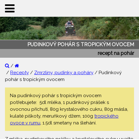
PUDINKOVÝ POHÁR S TROPICKÝM OVOCEM
recept na pohár
/
/
Recepty
/
Zmrzliny, pudinky a poháry
/ Pudinkový
pohár s tropickým ovocem
Na pudinkový pohár s tropickým ovocem
potřebujete: 5dl mléka, 1 pudinkový prášek s
ovocnou příchutí, 80g krystalového cukru, 80g másla,
kulaté piškoty, meruňkový džem, 100g
tropického
ovoce v rumu
, 1.5dl smetany na šlehání.