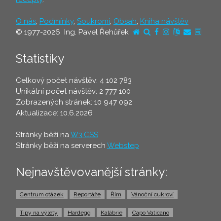
O nás
,
Podmínky
,
Soukromí
,
Obsah
,
Kniha návštěv
© 1977-2026 Ing. Pavel Řehůřek
Statistiky
Celkový počet návštěv: 4 102 783
Unikátní počet návštěv: 2 777 100
Zobrazených stránek: 10 947 092
Aktualizace: 10.6.2026
Stránky běží na
W3.CSS
Stránky běží na serverech
Webstep
Nejnavštěvovanější stránky:
Centrum otázek
Reportáže
Řím
Vánoční cukroví
Tipy na výlety
Hardegg
Kalábrie
Capo Vaticano