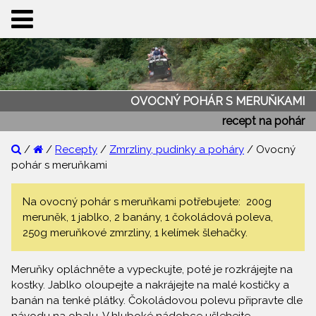
OVOCNÝ POHÁR S MERUŇKAMI
recept na pohár
/
/
Recepty
/
Zmrzliny, pudinky a poháry
/ Ovocný
pohár s meruňkami
Na ovocný pohár s meruňkami potřebujete: 200g
meruněk, 1 jablko, 2 banány, 1 čokoládová poleva,
250g meruňkové zmrzliny, 1 kelímek šlehačky.
Meruňky opláchněte a vypeckujte, poté je rozkrájejte na
kostky. Jablko oloupejte a nakrájejte na malé kostičky a
banán na tenké plátky. Čokoládovou polevu připravte dle