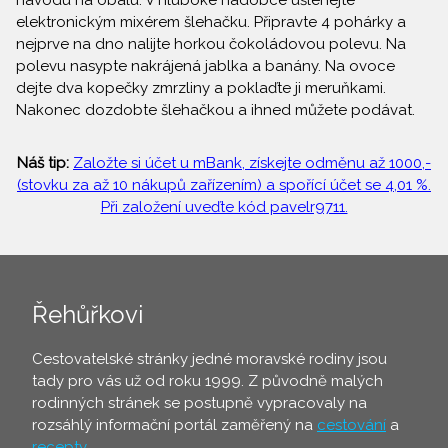
návodu na obalu. V hluboké nádobce ušlehejte
elektronickým mixérem šlehačku. Připravte 4 pohárky a
nejprve na dno nalijte horkou čokoládovou polevu. Na
polevu nasypte nakrájená jablka a banány. Na ovoce
dejte dva kopečky zmrzliny a poklaďte ji meruňkami.
Nakonec dozdobte šlehačkou a ihned můžete podávat.
Náš tip:
Založte si účet u mBank, získejte odměnu až 1000,-
(stovku za až 10 nákupů zařízením) a spořící účet se 4,01 %.
Při založení uveďte kód pavelr9711.
Řehůřkovi
Cestovatelské stránky jedné moravské rodiny jsou
tady pro vás už od roku 1999. Z původně malých
rodinných stránek se postupně vypracovaly na
rozsáhlý informační portál zaměřený na
cestování
a
recepty
.