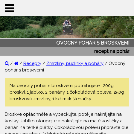
OVOCNÝ POHÁR S BROSKVEMI
recept na pohár
/
/
Recepty
/
Zmrzliny, pudinky a poháry
/ Ovocný
pohár s broskvemi
Na ovocný pohár s broskvemi potřebujete: 200g
broskví, 1 jablko, 2 banány, 1 čokoládová poleva, 250g
broskvové zmrzliny, 1 kelímek šlehačky.
Broskve opláchněte a vypeckujte, poté je nakrájejte na
kostky. Jablko oloupejte a nakrájejte na malé kostičky a
banán na tenké plátky. Čokoládovou polevu připravte dle