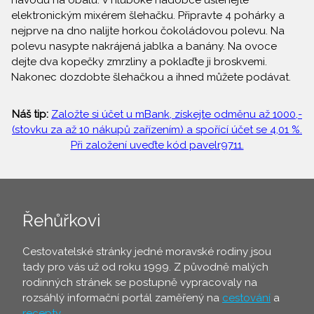
návodu na obalu. V hluboké nádobce ušlehejte
elektronickým mixérem šlehačku. Připravte 4 pohárky a
nejprve na dno nalijte horkou čokoládovou polevu. Na
polevu nasypte nakrájená jablka a banány. Na ovoce
dejte dva kopečky zmrzliny a poklaďte ji broskvemi.
Nakonec dozdobte šlehačkou a ihned můžete podávat.
Náš tip:
Založte si účet u mBank, získejte odměnu až 1000,-
(stovku za až 10 nákupů zařízením) a spořící účet se 4,01 %.
Při založení uveďte kód pavelr9711.
Řehůřkovi
Cestovatelské stránky jedné moravské rodiny jsou
tady pro vás už od roku 1999. Z původně malých
rodinných stránek se postupně vypracovaly na
rozsáhlý informační portál zaměřený na
cestování
a
recepty
.