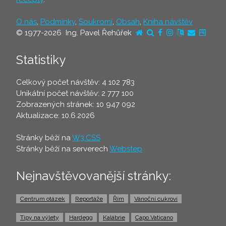
O nás
,
Podmínky
,
Soukromí
,
Obsah
,
Kniha návštěv
© 1977-2026 Ing. Pavel Řehůřek
Statistiky
Celkový počet návštěv: 4 102 783
Unikátní počet návštěv: 2 777 100
Zobrazených stránek: 10 947 092
Aktualizace: 10.6.2026
Stránky běží na
W3.CSS
Stránky běží na serverech
Webstep
Nejnavštěvovanější stránky:
Centrum otázek
Reportáže
Řím
Vánoční cukroví
Tipy na výlety
Hardegg
Kalábrie
Capo Vaticano