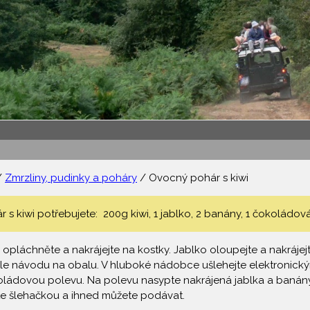
/
Zmrzliny, pudinky a poháry
/ Ovocný pohár s kiwi
s kiwi potřebujete: 200g kiwi, 1 jablko, 2 banány, 1 čokoládová 
, opláchněte a nakrájejte na kostky. Jablko oloupejte a nakráj
dle návodu na obalu. V hluboké nádobce ušlehejte elektronický
oládovou polevu. Na polevu nasypte nakrájená jablka a banány.
 šlehačkou a ihned můžete podávat.