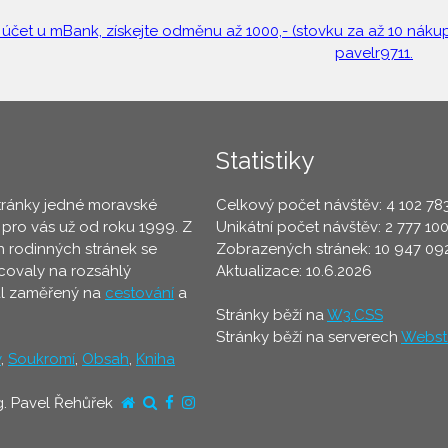
 účet u mBank, získejte odměnu až 1000,- (stovku za až 10 nákupů
pavelr9711.
Statistiky
tránky jedné moravské
Celkový počet návštěv: 4 102 78
 pro vás už od roku 1999. Z
Unikátní počet návštěv: 2 777 10
 rodinných stránek se
Zobrazených stránek: 10 947 09
ovaly na rozsáhlý
Aktualizace: 10.6.2026
ál zaměřený na
cestování
a
Stránky běží na
W3.CSS
Stránky běží na serverech
Webst
y
,
Soukromí
,
Obsah
,
Kniha
g. Pavel Řehůřek