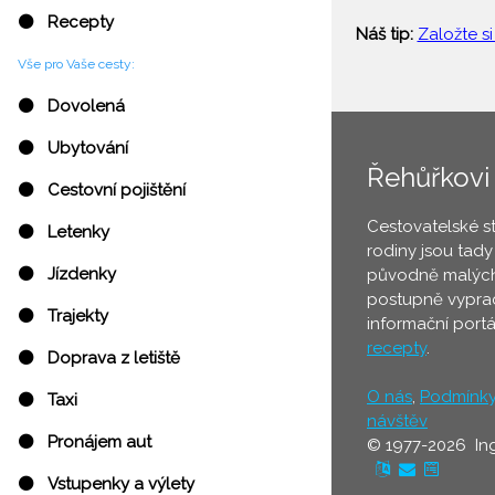
⚫ Recepty
Náš tip:
Založte si
Vše pro Vaše cesty:
⚫ Dovolená
⚫ Ubytování
Řehůřkovi
⚫ Cestovní pojištění
Cestovatelské s
⚫ Letenky
rodiny jsou tady
⚫ Jízdenky
původně malých
postupně vyprac
⚫ Trajekty
informační port
recepty
.
⚫ Doprava z letiště
O nás
,
Podmínk
⚫ Taxi
návštěv
⚫ Pronájem aut
© 1977-2026 In
⚫ Vstupenky a výlety