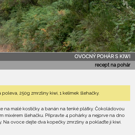
OVOCNÝ POHÁR S KIWI
recept na pohár
poleva, 250g zmrzliny kiwi, 1 kelímek šlehačky.
ejte na malé kostičky a banán na tenké plátky. Čokoládovou
m mixérem šlehačku. Připravte 4 pohárky a nejprve na dno
 Na ovoce dejte dva kopečky zmrzliny a poklaďte ji kiwi.