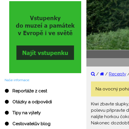
/
/
Recepty
Naše informace:
Na ovocný pohár 
⚫ Reportáže z cest
⚫ Otázky a odpovědi
Kiwi zbavte slupky
polevu připravte 
⚫ Tipy na výlety
nalijte horkou čok
Nakonec dozdobte
⚫ Cestovatelův blog