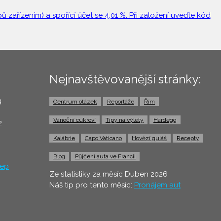
 zařízením) a spořící účet se 4,01 %. Při založení uveďte kód
Nejnavštěvovanější stránky:
3
Centrum otázek
Reportáže
Řím
0
Vánoční cukroví
Tipy na výlety
Hardegg
2
Kalábrie
Capo Vaticano
Hovězí guláš
Recepty
Blog
Půjčení auta ve Francii
ep
Ze statistiky za měsíc Duben 2026
Náš tip pro tento měsíc:
Pronájem aut