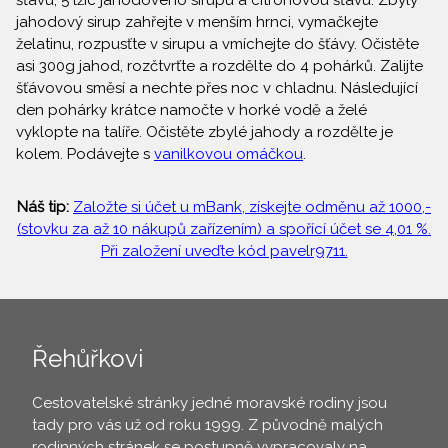
šťávu, 5 lžic jahodového sirupu a citrónovou šťávu. Zbylý
jahodový sirup zahřejte v menším hrnci, vymačkejte
želatinu, rozpusťte v sirupu a vmíchejte do šťávy. Očistěte
asi 300g jahod, rozčtvrťte a rozdělte do 4 pohárků. Zalijte
šťávovou směsí a nechte přes noc v chladnu. Následující
den pohárky krátce namočte v horké vodě a želé
vyklopte na talíře. Očistěte zbylé jahody a rozdělte je
kolem. Podávejte s
vanilkovou omáčkou
.
Náš tip:
Založte si účet u mBank, získejte odměnu až 1000,-
(stovku za až 10 nákupů zařízením) a spořící účet se 4,01 %.
Při založení uveďte kód pavelr9711.
Řehůřkovi
Cestovatelské stránky jedné moravské rodiny jsou
tady pro vás už od roku 1999. Z původně malých
rodinných stránek se postupně vypracovaly na