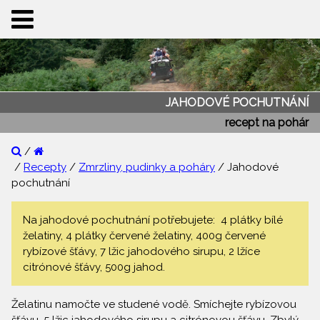
JAHODOVÉ POCHUTNÁNÍ
recept na pohár
/
/
Recepty
/
Zmrzliny, pudinky a poháry
/ Jahodové
pochutnání
Na jahodové pochutnání potřebujete: 4 plátky bílé
želatiny, 4 plátky červené želatiny, 400g červené
rybízové šťávy, 7 lžic jahodového sirupu, 2 lžíce
citrónové šťávy, 500g jahod.
Želatinu namočte ve studené vodě. Smíchejte rybízovou