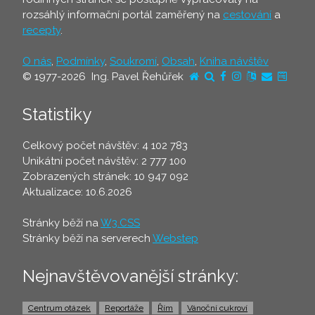
rozsáhlý informační portál zaměřený na
cestování
a
recepty
.
O nás
,
Podmínky
,
Soukromí
,
Obsah
,
Kniha návštěv
© 1977-2026 Ing. Pavel Řehůřek
Statistiky
Celkový počet návštěv: 4 102 783
Unikátní počet návštěv: 2 777 100
Zobrazených stránek: 10 947 092
Aktualizace: 10.6.2026
Stránky běží na
W3.CSS
Stránky běží na serverech
Webstep
Nejnavštěvovanější stránky:
Centrum otázek
Reportáže
Řím
Vánoční cukroví