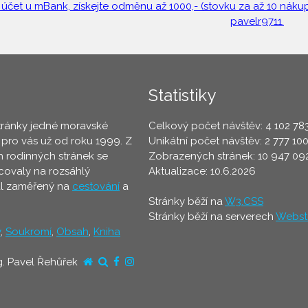
 účet u mBank, získejte odměnu až 1000,- (stovku za až 10 nákupů
pavelr9711.
Statistiky
tránky jedné moravské
Celkový počet návštěv: 4 102 78
 pro vás už od roku 1999. Z
Unikátní počet návštěv: 2 777 10
 rodinných stránek se
Zobrazených stránek: 10 947 09
ovaly na rozsáhlý
Aktualizace: 10.6.2026
ál zaměřený na
cestování
a
Stránky běží na
W3.CSS
Stránky běží na serverech
Webst
y
,
Soukromí
,
Obsah
,
Kniha
g. Pavel Řehůřek