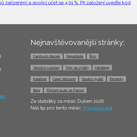
 zařízením) a spořící účet se 4,01 %. Při založení uveďte kód
Nejnavštěvovanější stránky:
3
Centrum otázek
Reportáže
Řím
0
Vánoční cukroví
Tipy na výlety
Hardegg
2
Kalábrie
Capo Vaticano
Hovězí guláš
Recepty
Blog
Půjčení auta ve Francii
ep
Ze statistiky za měsíc Duben 2026
Náš tip pro tento měsíc:
Pronájem aut