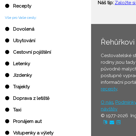
Náš tip:
Založte si
⚫ Recepty
Vše pro Vaše cesty:
⚫ Dovolená
Řehůřkovi
⚫ Ubytování
⚫ Cestovní pojištění
Cestovatelské s
rodiny jsou tady
⚫ Letenky
původně malých
⚫ Jízdenky
postupně vyprac
informační port
⚫ Trajekty
recepty
.
⚫ Doprava z letiště
O nás
,
Podmínk
návštěv
⚫ Taxi
© 1977-2026 In
⚫ Pronájem aut
⚫ Vstupenky a výlety