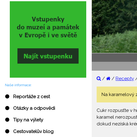
/
/
Recepty
Naše informace:
Na karamelový zá
⚫ Reportáže z cest
⚫ Otázky a odpovědi
Cukr rozpusťte v h
karamel nerozpustí
⚫ Tipy na výlety
dokud nezíská krém
⚫ Cestovatelův blog