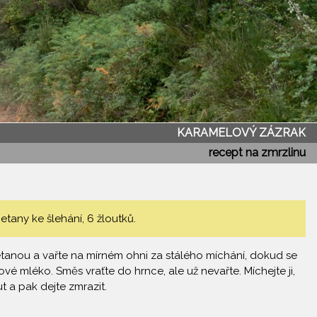
KARAMELOVÝ ZÁZRAK
recept na zmrzlinu
tany ke šlehání, 6 žloutků.
etanou a vařte na mírném ohni za stálého míchání, dokud se
vé mléko. Směs vraťte do hrnce, ale už nevařte. Míchejte ji,
 a pak dejte zmrazit.