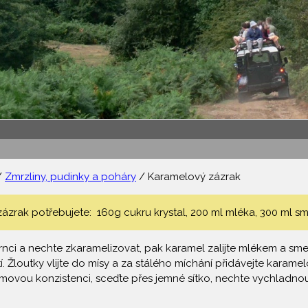
/
Zmrzliny, pudinky a poháry
/ Karamelový zázrak
zrak potřebujete: 160g cukru krystal, 200 ml mléka, 300 ml sme
rnci a nechte zkaramelizovat, pak karamel zalijte mlékem a sm
. Žloutky vlijte do mísy a za stálého míchání přidávejte karamelo
ovou konzistenci, sceďte přes jemné sítko, nechte vychladnout