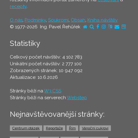
recepty
.
O nás
,
Podmínky
,
Soukromí
,
Obsah
,
Kniha návštěv
© 1977-2026 Ing. Pavel Řehůřek
Statistiky
Celkový počet návštěv: 4 102 783
Unikátní počet návštěv: 2 777 100
Zobrazených stránek: 10 947 092
Aktualizace: 10.6.2026
Stránky běží na
W3.CSS
Stránky běží na serverech
Webstep
Nejnavštěvovanější stránky:
Centrum otázek
Reportáže
Řím
Vánoční cukroví