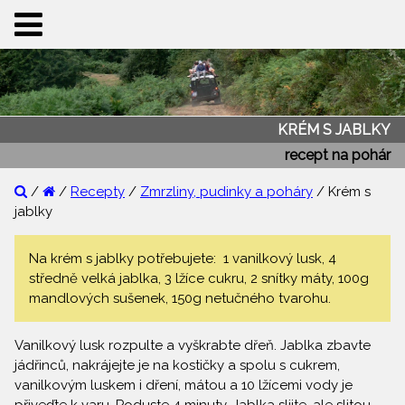
KRÉM S JABLKY
recept na pohár
/
/
Recepty
/
Zmrzliny, pudinky a poháry
/ Krém s
jablky
Na krém s jablky potřebujete: 1 vanilkový lusk, 4
středně velká jablka, 3 lžíce cukru, 2 snítky máty, 100g
mandlových sušenek, 150g netučného tvarohu.
Vanilkový lusk rozpulte a vyškrabte dřeň. Jablka zbavte
jádřinců, nakrájejte je na kostičky a spolu s cukrem,
vanilkovým luskem i dření, mátou a 10 lžícemi vody je