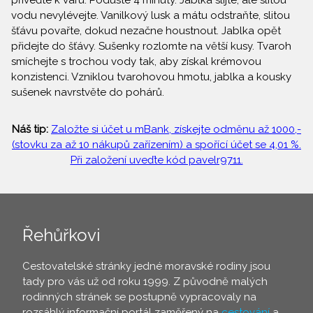
přiveďte k varu. Poduste 4 minuty. Jablka slijte, ale slitou
vodu nevylévejte. Vanilkový lusk a mátu odstraňte, slitou
šťávu povařte, dokud nezačne houstnout. Jablka opět
přidejte do šťávy. Sušenky rozlomte na větší kusy. Tvaroh
smíchejte s trochou vody tak, aby získal krémovou
konzistenci. Vzniklou tvarohovou hmotu, jablka a kousky
sušenek navrstvěte do pohárů.
Náš tip:
Založte si účet u mBank, získejte odměnu až 1000,-
(stovku za až 10 nákupů zařízením) a spořící účet se 4,01 %.
Při založení uveďte kód pavelr9711.
Řehůřkovi
Cestovatelské stránky jedné moravské rodiny jsou
tady pro vás už od roku 1999. Z původně malých
rodinných stránek se postupně vypracovaly na
rozsáhlý informační portál zaměřený na
cestování
a