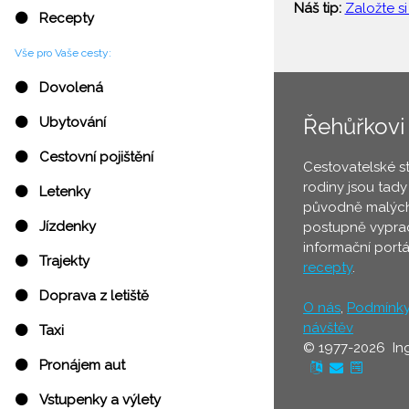
Náš tip:
Založte si
⚫ Recepty
Vše pro Vaše cesty:
⚫ Dovolená
Řehůřkovi
⚫ Ubytování
⚫ Cestovní pojištění
Cestovatelské s
rodiny jsou tady
⚫ Letenky
původně malých
⚫ Jízdenky
postupně vyprac
informační port
⚫ Trajekty
recepty
.
⚫ Doprava z letiště
O nás
,
Podmínk
návštěv
⚫ Taxi
© 1977-2026 In
⚫ Pronájem aut
⚫ Vstupenky a výlety