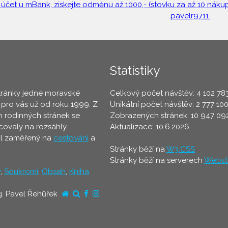
 účet u mBank, získejte odměnu až 1000,- (stovku za až 10 nákupů
pavelr9711.
Statistiky
tránky jedné moravské
Celkový počet návštěv: 4 102 78
 pro vás už od roku 1999. Z
Unikátní počet návštěv: 2 777 10
 rodinných stránek se
Zobrazených stránek: 10 947 09
ovaly na rozsáhlý
Aktualizace: 10.6.2026
ál zaměřený na
cestování
a
Stránky běží na
W3.CSS
Stránky běží na serverech
Webst
y
,
Soukromí
,
Obsah
,
Kniha
g. Pavel Řehůřek