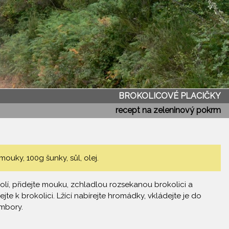
BROKOLICOVÉ PLACIČKY
recept na zeleninový pokrm
ouky, 100g šunky, sůl, olej.
olí, přidejte mouku, zchladlou rozsekanou brokolici a
te k brokolici. Lžící nabírejte hromádky, vkládejte je do
ambory.