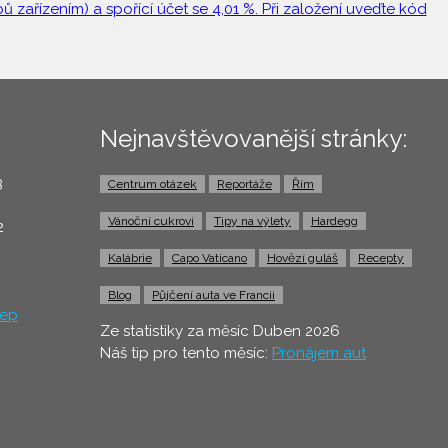
 zařízením) a spořící účet se 4,01 %. Při založení uveďte kód
Nejnavštěvovanější stránky:
3
Centrum otázek
Reportáže
Řím
0
Vánoční cukroví
Tipy na výlety
Hardegg
2
Kalábrie
Capo Vaticano
Hovězí guláš
Recepty
Blog
Půjčení auta ve Francii
ep
Ze statistiky za měsíc Duben 2026
Náš tip pro tento měsíc:
Pronájem aut