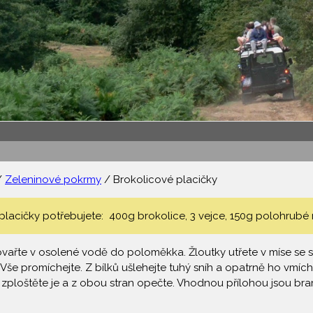
/
Zeleninové pokrmy
/ Brokolicové placičky
lacičky potřebujete: 400g brokolice, 3 vejce, 150g polohrubé m
ovařte v osolené vodě do poloměkka. Žloutky utřete v míse se s
Vše promíchejte. Z bílků ušlehejte tuhý sníh a opatrně ho vmíchej
 zploštěte je a z obou stran opečte. Vhodnou přílohou jsou br