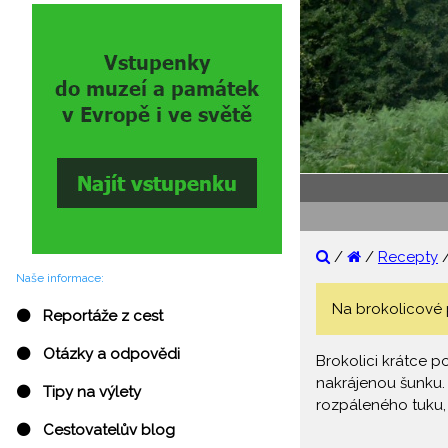
/
/
Recepty
Naše informace:
Na brokolicové p
⚫ Reportáže z cest
⚫ Otázky a odpovědi
Brokolici krátce p
nakrájenou šunku. 
⚫ Tipy na výlety
rozpáleného tuku,
⚫ Cestovatelův blog