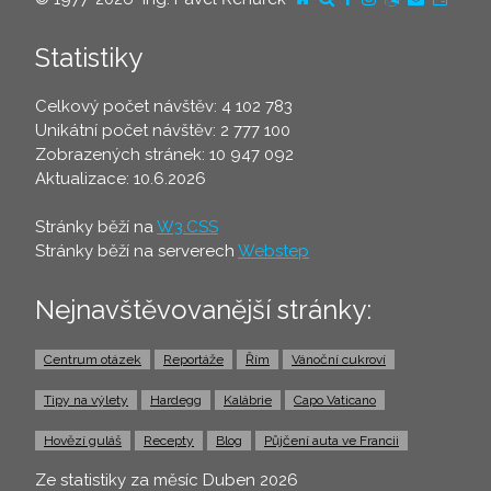
Statistiky
Celkový počet návštěv: 4 102 783
Unikátní počet návštěv: 2 777 100
Zobrazených stránek: 10 947 092
Aktualizace: 10.6.2026
Stránky běží na
W3.CSS
Stránky běží na serverech
Webstep
Nejnavštěvovanější stránky:
Centrum otázek
Reportáže
Řím
Vánoční cukroví
Tipy na výlety
Hardegg
Kalábrie
Capo Vaticano
Hovězí guláš
Recepty
Blog
Půjčení auta ve Francii
Ze statistiky za měsíc Duben 2026