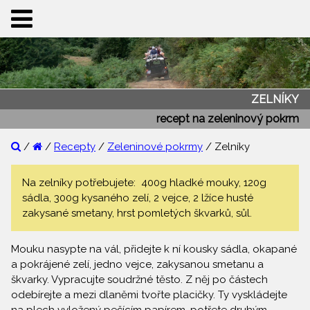
ZELNÍKY
recept na zeleninový pokrm
/
/
Recepty
/
Zeleninové pokrmy
/ Zelníky
Na zelníky potřebujete: 400g hladké mouky, 120g
sádla, 300g kysaného zelí, 2 vejce, 2 lžíce husté
zakysané smetany, hrst pomletých škvarků, sůl.
Mouku nasypte na vál, přidejte k ní kousky sádla, okapané
a pokrájené zelí, jedno vejce, zakysanou smetanu a
škvarky. Vypracujte soudržné těsto. Z něj po částech
odebírejte a mezi dlaněmi tvořte placičky. Ty vyskládejte