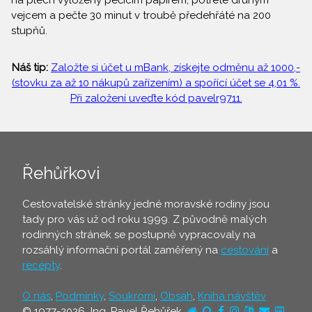
na plech vyložený pečícím papírem, potřete druhým
vejcem a pečte 30 minut v troubě předehřáté na 200
stupňů.
Náš tip:
Založte si účet u mBank, získejte odměnu až 1000,-
(stovku za až 10 nákupů zařízením) a spořící účet se 4,01 %.
Při založení uveďte kód pavelr9711.
Řehůřkovi
Cestovatelské stránky jedné moravské rodiny jsou
tady pro vás už od roku 1999. Z původně malých
rodinných stránek se postupně vypracovaly na
rozsáhlý informační portál zaměřený na
cestování
a
recepty
.
O nás
,
Podmínky
,
Soukromí
,
Obsah
,
Kniha návštěv
© 1977-2026 Ing. Pavel Řehůřek