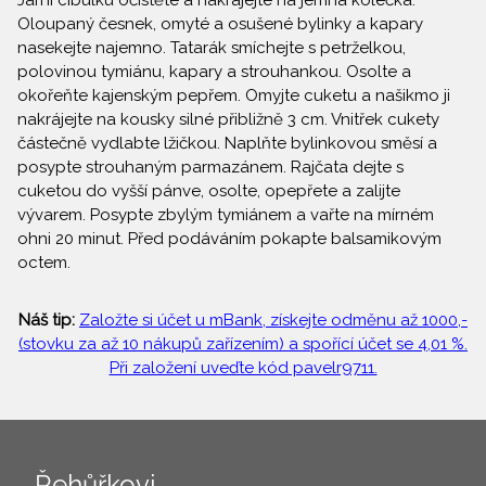
Jarní cibulku očistěte a nakrájejte na jemná kolečka.
Oloupaný česnek, omyté a osušené bylinky a kapary
nasekejte najemno. Tatarák smíchejte s petrželkou,
polovinou tymiánu, kapary a strouhankou. Osolte a
okořeňte kajenským pepřem. Omyjte cuketu a našikmo ji
nakrájejte na kousky silné přibližně 3 cm. Vnitřek cukety
částečně vydlabte lžičkou. Naplňte bylinkovou směsí a
posypte strouhaným parmazánem. Rajčata dejte s
cuketou do vyšší pánve, osolte, opepřete a zalijte
vývarem. Posypte zbylým tymiánem a vařte na mírném
ohni 20 minut. Před podáváním pokapte balsamikovým
octem.
Náš tip:
Založte si účet u mBank, získejte odměnu až 1000,-
(stovku za až 10 nákupů zařízením) a spořící účet se 4,01 %.
Při založení uveďte kód pavelr9711.
Řehůřkovi