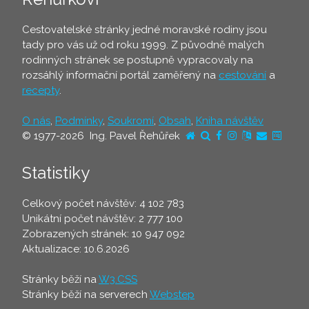
Cestovatelské stránky jedné moravské rodiny jsou
tady pro vás už od roku 1999. Z původně malých
rodinných stránek se postupně vypracovaly na
rozsáhlý informační portál zaměřený na
cestování
a
recepty
.
O nás
,
Podmínky
,
Soukromí
,
Obsah
,
Kniha návštěv
© 1977-2026 Ing. Pavel Řehůřek
Statistiky
Celkový počet návštěv: 4 102 783
Unikátní počet návštěv: 2 777 100
Zobrazených stránek: 10 947 092
Aktualizace: 10.6.2026
Stránky běží na
W3.CSS
Stránky běží na serverech
Webstep