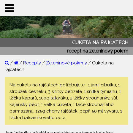
CUKETA NA RAJČATECH
recept na zeleninový pokrm
/
/
Recepty
/
Zeleninové pokrmy
/ Cuketa na
rajčatech
Na cuketu na rajčatech potřebujete: 1 jarní cibulka, 1
stroužek česneku, 3 snítky petržele, 1 snítka tymiánu, 1
lžička kaparů, 100g tataráku, 2 lžičky strouhanky, sůl,
kajenský pepř, 1 velká cuketa, 1 lžíce strouhaného
parmazánu, 125g cherry rajčátek, pepř, 50 ml vývaru, 1
lžička balsamikového octa.