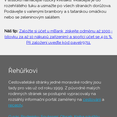
V těstíčku namáčejte růžičky květáku. Vkládejte je do
rozehřátého tuku a usmažte po všech stranách dorůžova.
Podávejte s vařenými brambory a s tatarskou omáčkou
nebo se zeleninovým salátem.
Náš tip:
Založte si účet u mBank, získejte odměnu až 1000,-
(stovku za až 10 nákupů zařízením) a spořící účet se 4,01 %.
Při založení uveďte kód pavelr9711.
Řehůřkovi
Cestovatelské stránky jedné moravské rodiny jsou
tady pro vás už od roku 1999. Z původně malých
rodinných stránek se postupně vypracovaly na
rozsáhlý informační portál zaměřený na
cestování
a
recepty
.
O nás
,
Podmínky
,
Soukromí
,
Obsah
,
Kniha návštěv