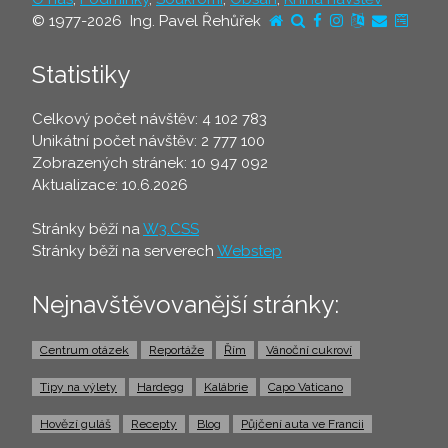
© 1977-2026 Ing. Pavel Řehůřek
Statistiky
Celkový počet návštěv: 4 102 783
Unikátní počet návštěv: 2 777 100
Zobrazených stránek: 10 947 092
Aktualizace: 10.6.2026
Stránky běží na
W3.CSS
Stránky běží na serverech
Webstep
Nejnavštěvovanější stránky:
Centrum otázek
Reportáže
Řím
Vánoční cukroví
Tipy na výlety
Hardegg
Kalábrie
Capo Vaticano
Hovězí guláš
Recepty
Blog
Půjčení auta ve Francii