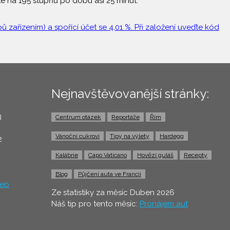
é na 195 stupňů po dobu asi 25 minut.
 zařízením) a spořící účet se 4,01 %. Při založení uveďte kód
Nejnavštěvovanější stránky:
3
Centrum otázek
Reportáže
Řím
0
Vánoční cukroví
Tipy na výlety
Hardegg
2
Kalábrie
Capo Vaticano
Hovězí guláš
Recepty
Blog
Půjčení auta ve Francii
ep
Ze statistiky za měsíc Duben 2026
Náš tip pro tento měsíc:
Pronájem aut