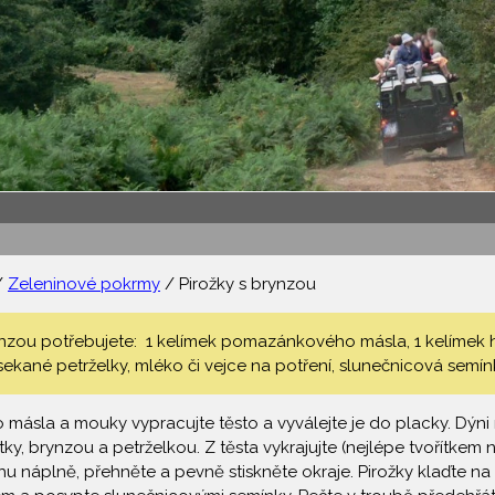
/
Zeleninové pokrmy
/ Pirožky s brynzou
ynzou potřebujete: 1 kelímek pomazánkového másla, 1 kelímek h
 sekané petrželky, mléko či vejce na potření, slunečnicová sem
ásla a mouky vypracujte těsto a vyválejte je do placky. Dýni 
ky, brynzou a petrželkou. Z těsta vykrajujte (nejlépe tvořítke
hu náplně, přehněte a pevně stiskněte okraje. Pirožky klaďte 