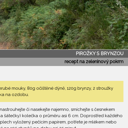
PIROŽKY S BRYNZOU
recept na zeleninový pokrm
rubé mouky, 80g očištěné dýně, 120g brynzy, 2 stroužky
ínka na ozdobu.
nastrouhejte či nasekejte najemno, smíchejte s česnekem
m na šátečky) kolečka o průměru asi 6 cm. Doprostřed každého
na plech vyložený pečícím papírem, potřete je mlékem nebo