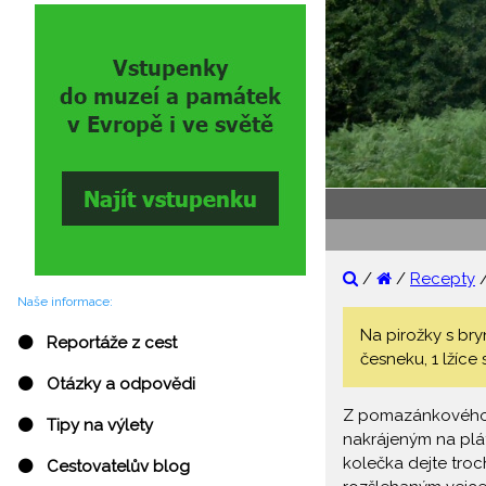
/
/
Recepty
Naše informace:
Na pirožky s br
⚫ Reportáže z cest
česneku, 1 lžíce
⚫ Otázky a odpovědi
Z pomazánkového m
⚫ Tipy na výlety
nakrájeným na plát
kolečka dejte troc
⚫ Cestovatelův blog