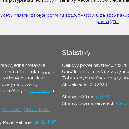
m a posypte slunečnicovými semínky. Pečte v troubě předehřát
 účet u mBank, získejte odměnu až 1000,- (stovku za až 10 nákupů
pavelr9711.
Statistiky
tránky jedné moravské
Celkový počet návštěv: 4 102 78
 pro vás už od roku 1999. Z
Unikátní počet návštěv: 2 777 10
 rodinných stránek se
Zobrazených stránek: 10 947 09
ovaly na rozsáhlý
Aktualizace: 10.6.2026
ál zaměřený na
cestování
a
Stránky běží na
W3.CSS
Stránky běží na serverech
Webst
y
,
Soukromí
,
Obsah
,
Kniha
g. Pavel Řehůřek