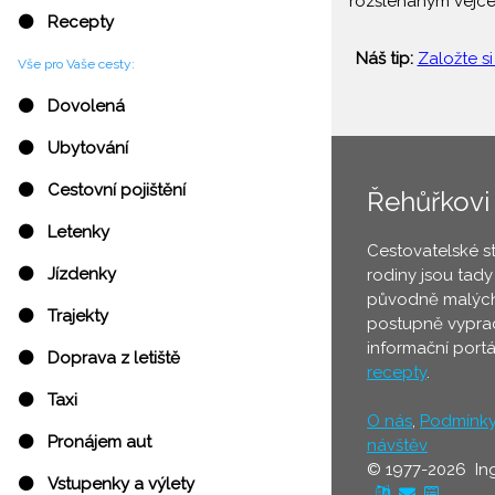
rozšlehaným vejce
⚫ Recepty
Náš tip:
Založte si
Vše pro Vaše cesty:
⚫ Dovolená
⚫ Ubytování
⚫ Cestovní pojištění
Řehůřkovi
⚫ Letenky
Cestovatelské s
⚫ Jízdenky
rodiny jsou tady
původně malých
⚫ Trajekty
postupně vyprac
informační port
⚫ Doprava z letiště
recepty
.
⚫ Taxi
O nás
,
Podmínk
⚫ Pronájem aut
návštěv
© 1977-2026 In
⚫ Vstupenky a výlety