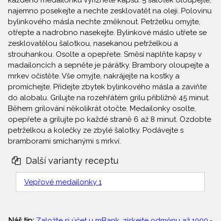
každého medailonku vyřízněte kapsu. 5 šalotek oloupejte,
najemno posekejte a nechte zesklovatět na oleji. Polovinu
bylinkového másla nechte změknout. Petrželku omyjte,
otřepte a nadrobno nasekejte. Bylinkové máslo utřete se
zesklovatělou šalotkou, nasekanou petrželkou a
strouhankou. Osolte a opepřete. Směsí naplňte kapsy v
madailoncích a sepněte je párátky. Brambory oloupejte a
mrkev očistěte. Vše omyjte, nakrájejte na kostky a
promíchejte. Přidejte zbytek bylinkového másla a zaviňte
do alobalu. Grilujte na rozehřátém grilu přibližně 45 minut.
Během grilování několikrát otočte. Medailonky osolte,
opepřete a grilujte po každé straně 6 až 8 minut. Ozdobte
petrželkou a kolečky ze zbylé šalotky. Podávejte s
bramborami smíchanými s mrkví.
Další varianty receptu
Vepřové medailonky 1
Náš tip:
Založte si účet u mBank, získejte odměnu až 1000,-