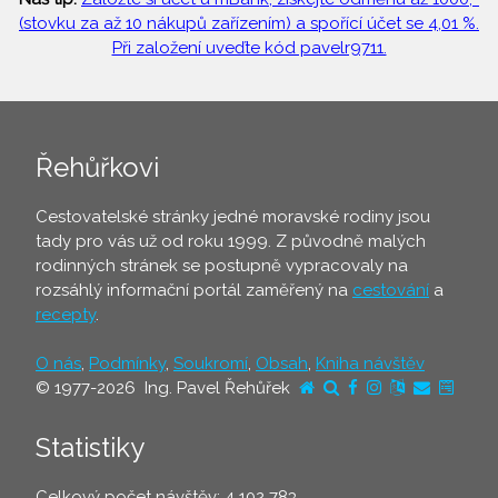
(stovku za až 10 nákupů zařízením) a spořící účet se 4,01 %.
Při založení uveďte kód pavelr9711.
Řehůřkovi
Cestovatelské stránky jedné moravské rodiny jsou
tady pro vás už od roku 1999. Z původně malých
rodinných stránek se postupně vypracovaly na
rozsáhlý informační portál zaměřený na
cestování
a
recepty
.
O nás
,
Podmínky
,
Soukromí
,
Obsah
,
Kniha návštěv
© 1977-2026 Ing. Pavel Řehůřek
Statistiky
Celkový počet návštěv: 4 102 783