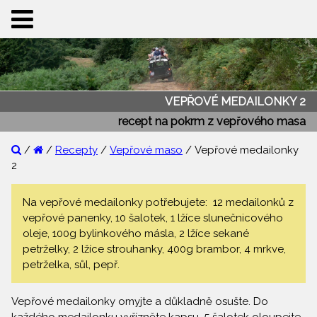
VEPŘOVÉ MEDAILONKY 2
recept na pokrm z vepřového masa
/
/
Recepty
/
Vepřové maso
/ Vepřové medailonky
2
Na vepřové medailonky potřebujete: 12 medailonků z
vepřové panenky, 10 šalotek, 1 lžíce slunečnicového
oleje, 100g bylinkového másla, 2 lžíce sekané
petrželky, 2 lžíce strouhanky, 400g brambor, 4 mrkve,
petrželka, sůl, pepř.
Vepřové medailonky omyjte a důkladně osušte. Do