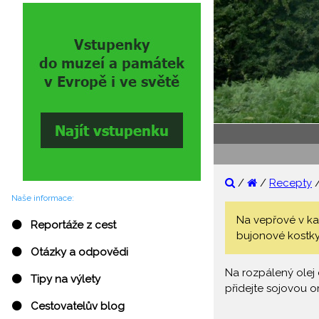
/
/
Recepty
Naše informace:
Na vepřové v kar
⚫ Reportáže z cest
bujonové kostky
⚫ Otázky a odpovědi
Na rozpálený olej 
⚫ Tipy na výlety
přidejte sojovou o
⚫ Cestovatelův blog