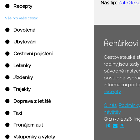
Náš tip:
Založte si
⚫ Recepty
Vše pro Vaše cesty:
⚫ Dovolená
Řehůřkovi
⚫ Ubytování
⚫ Cestovní pojištění
Cestovatelské s
rodiny jsou tady
⚫ Letenky
původně malých
⚫ Jízdenky
postupně vyprac
informační port
⚫ Trajekty
recepty
.
⚫ Doprava z letiště
O nás
,
Podmínk
návštěv
⚫ Taxi
© 1977-2026 In
⚫ Pronájem aut
⚫ Vstupenky a výlety