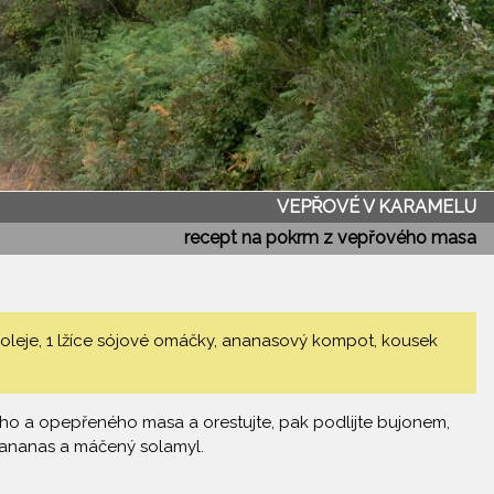
VEPŘOVÉ V KARAMELU
recept na pokrm z vepřového masa
 oleje, 1 lžíce sójové omáčky, ananasový kompot, kousek
ého a opepřeného masa a orestujte, pak podlijte bujonem,
ý ananas a máčený solamyl.