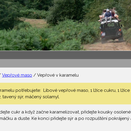
/
Vepřové maso
/ Vepřové v karamelu
amelu potřebujete: Libové vepřové maso, 1 lžíce cukru, 1 lžíce
, tavený sýr, máčený solamyl.
dejte cukr a když začne karamelizovat, přidejte kousky osolen
máčku a duste. Ke konci přidejte sýr a po rozpuštění pokrájen