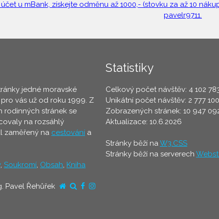
 účet u mBank, získejte odměnu až 1000,- (stovku za až 10 nákupů
pavelr9711.
Statistiky
tránky jedné moravské
Celkový počet návštěv: 4 102 78
 pro vás už od roku 1999. Z
Unikátní počet návštěv: 2 777 10
 rodinných stránek se
Zobrazených stránek: 10 947 09
ovaly na rozsáhlý
Aktualizace: 10.6.2026
ál zaměřený na
cestování
a
Stránky běží na
W3.CSS
Stránky běží na serverech
Webst
y
,
Soukromí
,
Obsah
,
Kniha
g. Pavel Řehůřek