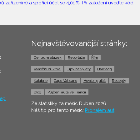
 zařízením) a spořící účet se 4,01 %. Při založení uveďte kód
Nejnavštěvovanější stránky:
3
Centrum otázek
Reportáže
Řím
0
Vánoční cukroví
Tipy na výlety
Hardegg
2
Kalábrie
Capo Vaticano
Hovězí guláš
Recepty
Blog
Půjčení auta ve Francii
ep
Ze statistiky za měsíc Duben 2026
Náš tip pro tento měsíc:
Pronájem aut