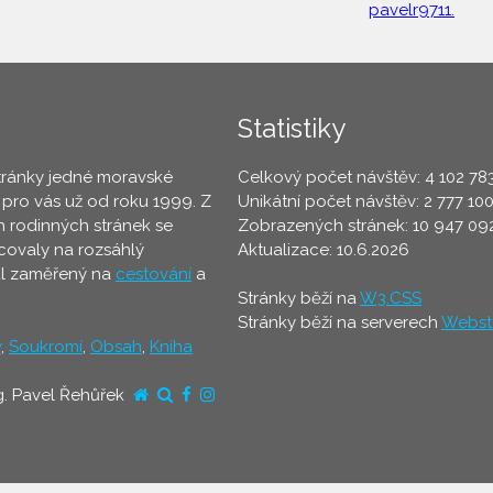
pavelr9711.
Statistiky
tránky jedné moravské
Celkový počet návštěv: 4 102 78
 pro vás už od roku 1999. Z
Unikátní počet návštěv: 2 777 10
 rodinných stránek se
Zobrazených stránek: 10 947 09
ovaly na rozsáhlý
Aktualizace: 10.6.2026
ál zaměřený na
cestování
a
Stránky běží na
W3.CSS
Stránky běží na serverech
Webst
y
,
Soukromí
,
Obsah
,
Kniha
g. Pavel Řehůřek