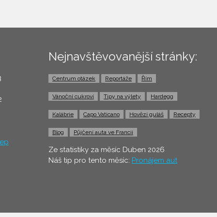
Nejnavštěvovanější stránky:
3
Centrum otázek
Reportáže
Řím
0
Vánoční cukroví
Tipy na výlety
Hardegg
2
Kalábrie
Capo Vaticano
Hovězí guláš
Recepty
Blog
Půjčení auta ve Francii
ep
Ze statistiky za měsíc Duben 2026
Náš tip pro tento měsíc:
Pronájem aut