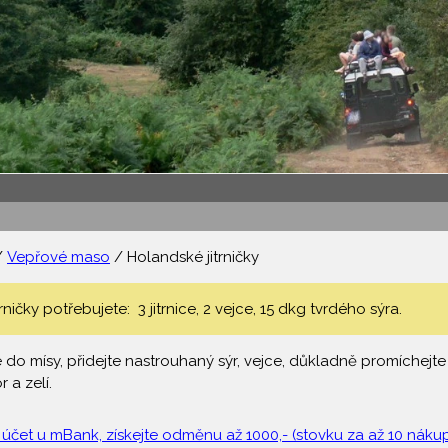
/
Vepřové maso
/ Holandské jitrničky
ničky potřebujete: 3 jitrnice, 2 vejce, 15 dkg tvrdého sýra.
e do mísy, přidejte nastrouhaný sýr, vejce, důkladně promíchej
 a zelí.
 účet u mBank, získejte odměnu až 1000,- (stovku za až 10 nákupů