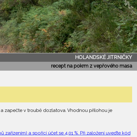
HOLANDSKÉ JITRNIČKY
recept na pokrm z vepřového masa
te a zapečte v troubě dozlatova. Vhodnou přílohou je
 zařízením) a spořící účet se 4,01 %. Při založení uveďte kód