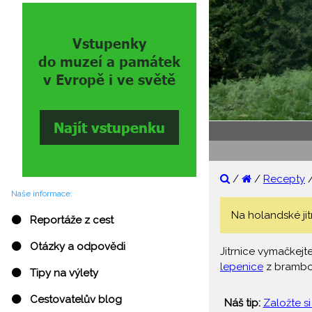
/
/
Recepty
Naše informace:
Na holandské jitr
⚫ Reportáže z cest
⚫ Otázky a odpovědi
Jitrnice vymačkejt
lepenice
z brambor
⚫ Tipy na výlety
⚫ Cestovatelův blog
Náš tip:
Založte si