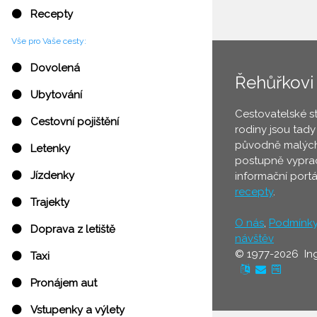
⚫ Recepty
Vše pro Vaše cesty:
⚫ Dovolená
Řehůřkovi
⚫ Ubytování
Cestovatelské s
⚫ Cestovní pojištění
rodiny jsou tady
původně malých
⚫ Letenky
postupně vyprac
⚫ Jízdenky
informační port
recepty
.
⚫ Trajekty
O nás
,
Podmínk
⚫ Doprava z letiště
návštěv
© 1977-2026 In
⚫ Taxi
⚫ Pronájem aut
⚫ Vstupenky a výlety