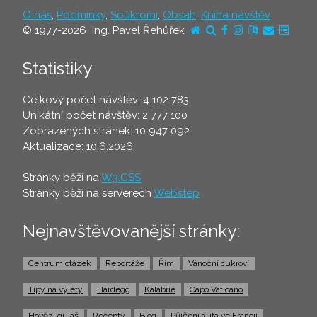
O nás
,
Podmínky
,
Soukromí
,
Obsah
,
Kniha návštěv
© 1977-2026 Ing. Pavel Řehůřek
Statistiky
Celkový počet návštěv: 4 102 783
Unikátní počet návštěv: 2 777 100
Zobrazených stránek: 10 947 092
Aktualizace: 10.6.2026
Stránky běží na
W3.CSS
Stránky běží na serverech
Webstep
Nejnavštěvovanější stránky:
Centrum otázek
Reportáže
Řím
Vánoční cukroví
Tipy na výlety
Hardegg
Kalábrie
Capo Vaticano
Hovězí guláš
Recepty
Blog
Půjčení auta ve Francii