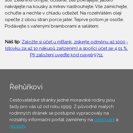
soli. Zeleninu omyjte, očistěte, zelí pokrájejte, jablko
nakrájejte na kousky a mrkev nastrouhejte. Vše zamíchejte,
ochuťte a nechte v chladu odležet. Na rozehřátém oleji
opečte z obou stran porce jater. Teprve potom je osolte.
Podávejte s vařenými bramborami a salátem.
Náš tip:
Založte si účet u mBank, získejte odměnu až 1000,-
(stovku za až 10 nákupů zařízením) a spořící účet se 4,01 %.
Při založení uveďte kód pavelr9711.
Řehůřkovi
Cestovatelské stránky jedné moravské rodiny jsou
tady pro vás už od roku 1999. Z původně malých
rodinných stránek se postupně vypracovaly na
rozsáhlý informační portál zaměřený na
cestování
a
recepty
.