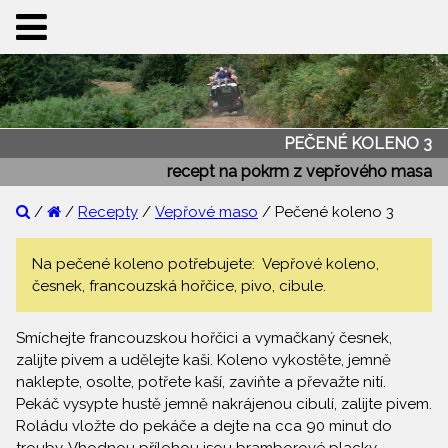
PEČENÉ KOLENO 3
recept na pokrm z vepřového masa
/
/
Recepty
/
Vepřové maso
/ Pečené koleno 3
Na pečené koleno potřebujete: Vepřové koleno,
česnek, francouzská hořčice, pivo, cibule.
Smíchejte francouzskou hořčici a vymačkaný česnek,
zalijte pivem a udělejte kaši. Koleno vykostěte, jemně
naklepte, osolte, potřete kaší, zaviňte a převažte nití.
Pekáč vysypte hustě jemně nakrájenou cibulí, zalijte pivem.
Roládu vložte do pekáče a dejte na cca 90 minut do