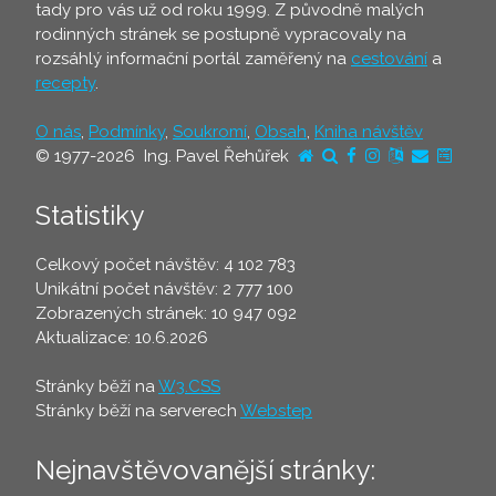
tady pro vás už od roku 1999. Z původně malých
rodinných stránek se postupně vypracovaly na
rozsáhlý informační portál zaměřený na
cestování
a
recepty
.
O nás
,
Podmínky
,
Soukromí
,
Obsah
,
Kniha návštěv
© 1977-2026 Ing. Pavel Řehůřek
Statistiky
Celkový počet návštěv: 4 102 783
Unikátní počet návštěv: 2 777 100
Zobrazených stránek: 10 947 092
Aktualizace: 10.6.2026
Stránky běží na
W3.CSS
Stránky běží na serverech
Webstep
Nejnavštěvovanější stránky: