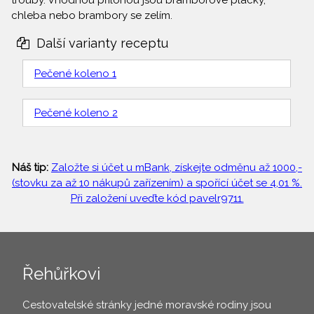
trouby. Vhodnou přílohou jsou bramborové placky,
chleba nebo brambory se zelím.
Další varianty receptu
Pečené koleno 1
Pečené koleno 2
Náš tip:
Založte si účet u mBank, získejte odměnu až 1000,-
(stovku za až 10 nákupů zařízením) a spořící účet se 4,01 %.
Při založení uveďte kód pavelr9711.
Řehůřkovi
Cestovatelské stránky jedné moravské rodiny jsou