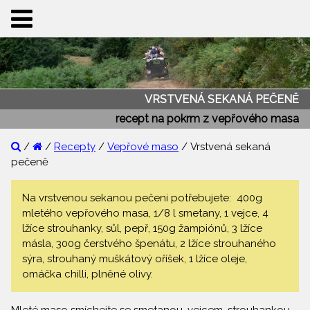
VRSTVENÁ SEKANÁ PEČENĚ
recept na pokrm z vepřového masa
/
/
Recepty
/
Vepřové maso
/ Vrstvená sekaná
pečeně
Na vrstvenou sekanou pečeni potřebujete: 400g
mletého vepřového masa, 1/8 l smetany, 1 vejce, 4
lžíce strouhanky, sůl, pepř, 150g žampiónů, 3 lžíce
másla, 300g čerstvého špenátu, 2 lžíce strouhaného
sýra, strouhaný muškátový oříšek, 1 lžíce oleje,
omáčka chilli, plněné olivy.