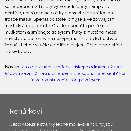
Mleté maso smíchejte se smetanou, vejcem, strouhankou,
solí a pepřem. Z hmoty vytvořte tři pláty. Žampióny
očistěte, nakrájejte na plátky a osmahněte krátce na
trošce másla. Špenát očistěte, omyjte a ve zbývajícím
másle krátce poduste. Osolte, okořeňte pepřem a
muškátem a smíchejte se sýrem. Pláty z mletého masa
navrstvěte do formy na nákypy, mezi ně dejte houby a
špenát. Lehce stlačte a potřete olejem. Dejte doprostřed
horké trouby.
Náš tip:
Založte si účet u mBank, získejte odměnu až 1000,-
(stovku za až 10 nákupů zařízením) a spořící účet se 4,01 %.
Při založení uveďte kód pavelr9711.
Řehůřkovi
Cestovatelské stránky jedné moravské rodiny jsou
tady pro vás už od roku 1999. Z původně malých