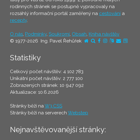
rodinných stránek se postupně vypracovaly na
rozsáhlý informační portál zaměřený na
cestování
a
recepty
.
O nás
,
Podmínky
,
Soukromí
,
Obsah
,
Kniha návštěv
© 1977-2026 Ing. Pavel Řehůřek
Statistiky
Celkový počet návštěv: 4 102 783
Unikátní počet návštěv: 2 777 100
Zobrazených stránek: 10 947 092
Aktualizace: 10.6.2026
Stránky běží na
W3.CSS
Stránky běží na serverech
Webstep
Nejnavštěvovanější stránky: