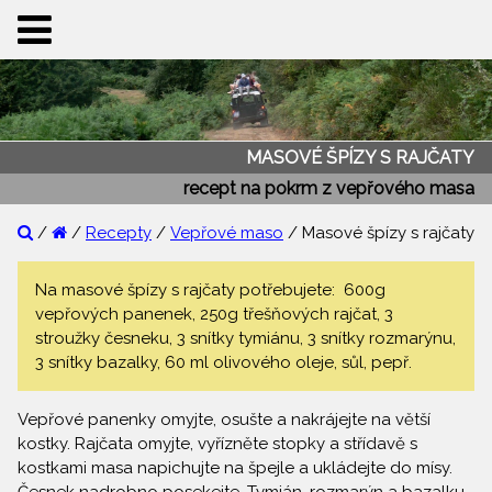
MASOVÉ ŠPÍZY S RAJČATY
recept na pokrm z vepřového masa
/
/
Recepty
/
Vepřové maso
/ Masové špízy s rajčaty
Na masové špízy s rajčaty potřebujete: 600g
vepřových panenek, 250g třešňových rajčat, 3
stroužky česneku, 3 snítky tymiánu, 3 snítky rozmarýnu,
3 snítky bazalky, 60 ml olivového oleje, sůl, pepř.
Vepřové panenky omyjte, osušte a nakrájejte na větší
kostky. Rajčata omyjte, vyřízněte stopky a střídavě s
kostkami masa napichujte na špejle a ukládejte do mísy.