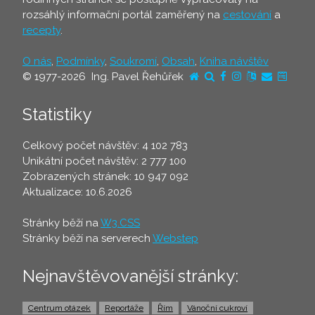
rozsáhlý informační portál zaměřený na
cestování
a
recepty
.
O nás
,
Podmínky
,
Soukromí
,
Obsah
,
Kniha návštěv
© 1977-2026 Ing. Pavel Řehůřek
Statistiky
Celkový počet návštěv: 4 102 783
Unikátní počet návštěv: 2 777 100
Zobrazených stránek: 10 947 092
Aktualizace: 10.6.2026
Stránky běží na
W3.CSS
Stránky běží na serverech
Webstep
Nejnavštěvovanější stránky:
Centrum otázek
Reportáže
Řím
Vánoční cukroví