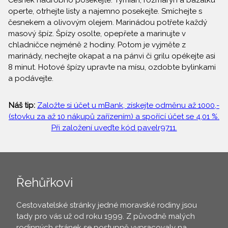
Česnek nadrobno posekejte. Tymián, rozmarýn a bazalku
operte, otrhejte listy a najemno posekejte. Smíchejte s
česnekem a olivovým olejem. Marinádou potřete každý
masový špíz. Špízy osolte, opepřete a marinujte v
chladničce nejméně 2 hodiny. Potom je vyjměte z
marinády, nechejte okapat a na pánvi či grilu opékejte asi
8 minut. Hotové špízy upravte na mísu, ozdobte bylinkami
a podávejte.
Náš tip:
Založte si účet u mBank, získejte odměnu až 1000,-
(stovku za až 10 nákupů zařízením) a spořící účet se 4,01 %.
Při založení uveďte kód pavelr9711.
Řehůřkovi
Cestovatelské stránky jedné moravské rodiny jsou
tady pro vás už od roku 1999. Z původně malých
rodinných stránek se postupně vypracovaly na