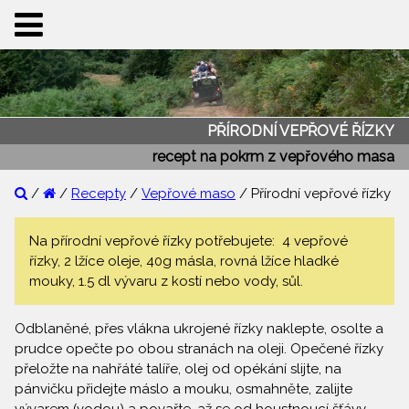
PŘÍRODNÍ VEPŘOVÉ ŘÍZKY
recept na pokrm z vepřového masa
/
/
Recepty
/
Vepřové maso
/ Přírodní vepřové řízky
Na přírodní vepřové řízky potřebujete: 4 vepřové
řízky, 2 lžíce oleje, 40g másla, rovná lžíce hladké
mouky, 1.5 dl vývaru z kostí nebo vody, sůl.
Odblaněné, přes vlákna ukrojené řízky naklepte, osolte a
prudce opečte po obou stranách na oleji. Opečené řízky
přeložte na nahřáté talíře, olej od opékání slijte, na
pánvičku přidejte máslo a mouku, osmahněte, zalijte