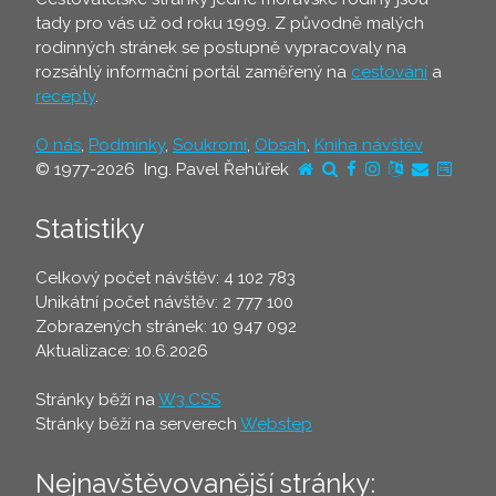
tady pro vás už od roku 1999. Z původně malých
rodinných stránek se postupně vypracovaly na
rozsáhlý informační portál zaměřený na
cestování
a
recepty
.
O nás
,
Podmínky
,
Soukromí
,
Obsah
,
Kniha návštěv
© 1977-2026 Ing. Pavel Řehůřek
Statistiky
Celkový počet návštěv: 4 102 783
Unikátní počet návštěv: 2 777 100
Zobrazených stránek: 10 947 092
Aktualizace: 10.6.2026
Stránky běží na
W3.CSS
Stránky běží na serverech
Webstep
Nejnavštěvovanější stránky: