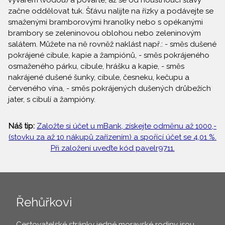
vývarem (vodou) a povařte, až se od houstnoucí šťávy
začne oddělovat tuk. Šťávu nalijte na řízky a podávejte se
smaženými bramborovými hranolky nebo s opékanými
brambory se zeleninovou oblohou nebo zeleninovým
salátem. Můžete na ně rovněž naklást např.: - směs dušené
pokrájené cibule, kapie a žampiónů, - směs pokrájeného
osmaženého párku, cibule, hrášku a kapie, - směs
nakrájené dušené šunky, cibule, česneku, kečupu a
červeného vína, - směs pokrájených dušených drůbežích
jater, s cibulí a žampióny.
Náš tip:
Založte si účet u mBank, získejte odměnu až 1000,-
(stovku za až 10 nákupů zařízením) a spořící účet se 4,01 %.
Při založení uveďte kód pavelr9711.
Řehůřkovi
Cestovatelské stránky jedné moravské rodiny jsou