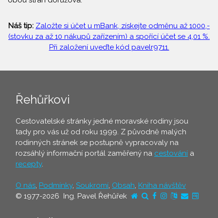
obou stran dorůžova.
Náš tip:
Založte si účet u mBank, získejte odměnu až 1000,-
(stovku za až 10 nákupů zařízením) a spořící účet se 4,01 %.
Při založení uveďte kód pavelr9711.
Řehůřkovi
Cestovatelské stránky jedné moravské rodiny jsou
tady pro vás už od roku 1999. Z původně malých
rodinných stránek se postupně vypracovaly na
rozsáhlý informační portál zaměřený na
cestování
a
recepty
.
O nás
,
Podmínky
,
Soukromí
,
Obsah
,
Kniha návštěv
© 1977-2026 Ing. Pavel Řehůřek