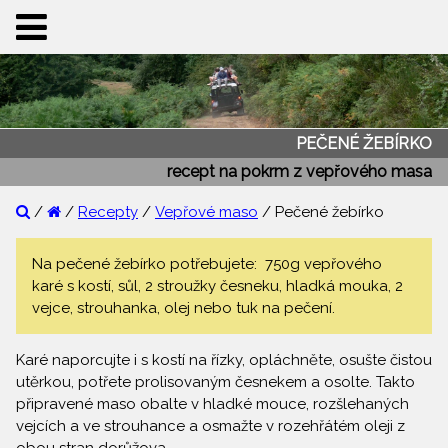
PEČENÉ ŽEBÍRKO
recept na pokrm z vepřového masa
/
/
Recepty
/
Vepřové maso
/ Pečené žebírko
Na pečené žebírko potřebujete: 750g vepřového
karé s kostí, sůl, 2 stroužky česneku, hladká mouka, 2
vejce, strouhanka, olej nebo tuk na pečení.
Karé naporcujte i s kostí na řízky, opláchněte, osušte čistou
utěrkou, potřete prolisovaným česnekem a osolte. Takto
připravené maso obalte v hladké mouce, rozšlehaných
vejcích a ve strouhance a osmažte v rozehřátém oleji z