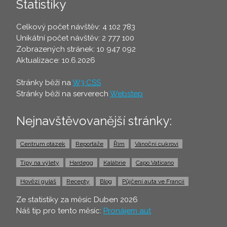
Statistiky
Celkový počet návštěv: 4 102 783
Unikátní počet návštěv: 2 777 100
Zobrazených stránek: 10 947 092
Aktualizace: 10.6.2026
Stránky běží na
W3.CSS
Stránky běží na serverech
Webstep
Nejnavštěvovanější stránky:
Centrum otázek
Reportáže
Řím
Vánoční cukroví
Tipy na výlety
Hardegg
Kalábrie
Capo Vaticano
Hovězí guláš
Recepty
Blog
Půjčení auta ve Francii
Ze statistiky za měsíc Duben 2026
Náš tip pro tento měsíc:
Pronájem aut