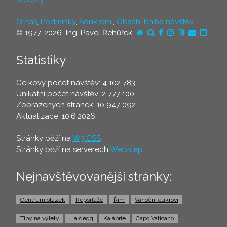
O nás
,
Podmínky
,
Soukromí
,
Obsah
,
Kniha návštěv
© 1977-2026 Ing. Pavel Řehůřek
Statistiky
Celkový počet návštěv: 4 102 783
Unikátní počet návštěv: 2 777 100
Zobrazených stránek: 10 947 092
Aktualizace: 10.6.2026
Stránky běží na
W3.CSS
Stránky běží na serverech
Webstep
Nejnavštěvovanější stránky:
Centrum otázek
Reportáže
Řím
Vánoční cukroví
Tipy na výlety
Hardegg
Kalábrie
Capo Vaticano