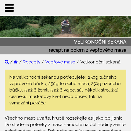
VELIKONOČNÍ SEKANÁ
recept na pokrm z vepřového masa
/
/
Recepty
/
Vepřové maso
/ Velikonoční sekaná
Na velikonoční sekanou potřebujete: 250g tučného
vepřového bůčku, 250g telecího masa, 250g uzeného
bůčku, 5 až 6 žemlí, 5 až 6 vajec, sůl, několik stroužků
česneku, muškátový květ nebo oříšek, tuk na
vymazání pekáče.
Všechno maso uvařte, hrubě rozsekejte asi jako do jitrnic.
Do studené polévky z masa namočte na půl hodiny žemle