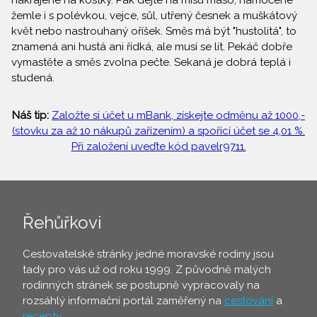
nakrájené na kostky. Pak dejte na mísu maso, namočené
žemle i s polévkou, vejce, sůl, utřený česnek a muškátový
květ nebo nastrouhaný oříšek. Směs má být "hustolitá", to
znamená ani hustá ani řídká, ale musí se lít. Pekáč dobře
vymastěte a směs zvolna pečte. Sekaná je dobrá teplá i
studená.
Náš tip:
Založte si účet u mBank, získejte odměnu až 1000,-
(stovku za až 10 nákupů zařízením) a spořící účet se 4,01 %.
Při založení uveďte kód pavelr9711.
Řehůřkovi
Cestovatelské stránky jedné moravské rodiny jsou
tady pro vás už od roku 1999. Z původně malých
rodinných stránek se postupně vypracovaly na
rozsáhlý informační portál zaměřený na
cestování
a
recepty
.