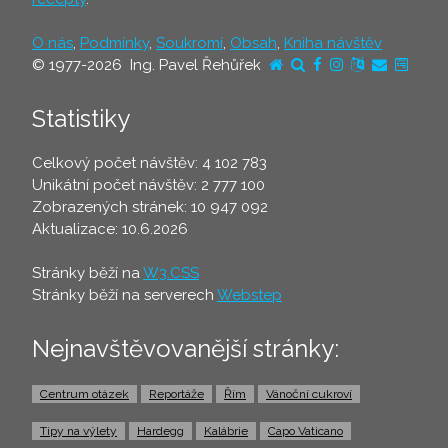
O nás
,
Podmínky
,
Soukromí
,
Obsah
,
Kniha návštěv
© 1977-2026 Ing. Pavel Řehůřek
Statistiky
Celkový počet návštěv: 4 102 783
Unikátní počet návštěv: 2 777 100
Zobrazených stránek: 10 947 092
Aktualizace: 10.6.2026
Stránky běží na
W3.CSS
Stránky běží na serverech
Webstep
Nejnavštěvovanější stránky:
Centrum otázek
Reportáže
Řím
Vánoční cukroví
Tipy na výlety
Hardegg
Kalábrie
Capo Vaticano