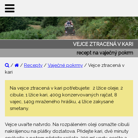
VEJCE ZTRACENÁ V KARI
recept na vaječný pokrm
/
/
Recepty
/
Vaječné pokrmy
/ Vejce ztracená v
kari
Na vejce ztracená v kari potřebujete: 2 lžíce oleje, 2
cibule, 1 lžíce kari, 400g konzervovaných rajčat, 8
vajec, 140g mraženého hrášku, 4 lžíce zakysané
smetany.
Vejce uvařte natvrdo. Na rozpáleném oleji osmažte cibuli
nakrájenou na plátky dozlatova. Přidejte kari, dvě minuty