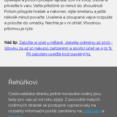
opékejte a potom přidejte rajčata, 200 ml vody, osolte a
přiveďte k varu. Vařte přibližně 10 minut do zhoustnutí.
Potom přisypte hrášek a nakonec vlijte smetanu a ještě
několik minut povařte. Uvařená a oloupaná vejce rozpulte
a položte do omáčky. Nechte je v ní ohřát. Vhodnou
přílohou je rýže.
Náš tip:
Založte si účet u mBank, získejte odměnu až 1000,-
(stovku za až 10 nákupů zařízením) a spořící účet se 4,01 %.
Při založení uveďte kód pavelr9711.
Řehůřkovi
Cestovatelské stránky jedné moravské rodiny jsou
tady pro vás už od roku 1999. Z původně malých
rodinných stránek se postupně vypracovaly na
rozsáhlý informační portál zaměřený na
cestování
a
recepty
.