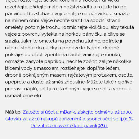
Vejce rozšlehejte se solí, kořením a vodou. Pánvičku
rozehřejte, přidejte malé množství sádla a rozlijte ho po
pánvičce. Rozšlehaná vejce nalijte na pánvičku a smažte
na mírném ohni. Vejce nechte srazit na spodní straně
omelety, potom je trochu rozmíchejte vidličkou, aby tekutá
vejce z povrchu vytekla na horkou pánvičku a dříve se
srazila. Jakmile omeleta na povrchu ztuhne, potřete ji
náplní, stočte do ruličky a podávejte. Náplň: drobně
pokrájenou cibuli zpěňte na sádle, vmíchejte mouku,
osmažte, zasypte paprikou, nechte zpěnit, zalijte několika
lžícemi vody s masoxem, rozšlehejte, doplňte lečem,
drobně pokrájeným masem, rajčatovým protlakem, osolte,
opepřete a duste, až směs zhoustne. Můžete také nejdříve
připravit náplň, zalít ji rozšlehanými vejci se solí a vodou a
usmažit omeletu.
Náš tip:
Založte si účet u mBank, získejte odměnu až 1000,-
(stovku za až 10 nákupů zařízením) a spořící účet se 4,01 %.
Při založení uveďte kód pavelr9711.