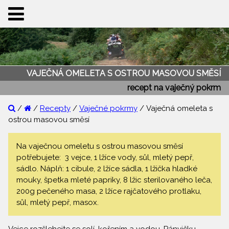
VAJEČNÁ OMELETA S OSTROU MASOVOU SMĚSÍ
recept na vaječný pokrm
/
/
Recepty
/
Vaječné pokrmy
/ Vaječná omeleta s
ostrou masovou směsí
Na vaječnou omeletu s ostrou masovou směsí
potřebujete: 3 vejce, 1 lžíce vody, sůl, mletý pepř,
sádlo. Náplň: 1 cibule, 2 lžíce sádla, 1 lžička hladké
mouky, špetka mleté papriky, 8 lžic sterilovaného leča,
200g pečeného masa, 2 lžíce rajčatového protlaku,
sůl, mletý pepř, masox.