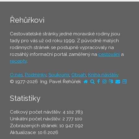
Řehůřkovi
Cestovatelské stránky jedné moravské rodiny jsou
tady pro vás už od roku 1999. Z původně malých
rodinných stránek se postupně vypracovaly na
rozsáhlý informační portál zaměřený na
cestování
a
recepty
.
O nás
,
Podmínky
,
Soukromí
,
Obsah
,
Kniha návštěv
© 1977-2026 Ing. Pavel Řehůřek
Statistiky
Celkový počet návštěv: 4 102 783
Unikátní počet návštěv: 2 777 100
Zobrazených stránek: 10 947 092
Aktualizace: 10.6.2026