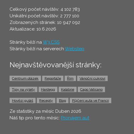
Celkový počet návštěv: 4 102 783
Unikátní počet návštěv: 2 777 100
Zobrazených stránek: 10 947 092
Aktualizace: 10.6.2026
Stránky běží na
W3.CSS
Stránky běží na serverech
Webstep
Nejnavštěvovanější stránky:
Centrum otázek
Reportáže
Řím
Vánoční cukroví
Tipy na výlety
Hardegg
Kalábrie
Capo Vaticano
Hovězí guláš
Recepty
Blog
Půjčení auta ve Francii
Ze statistiky za měsíc Duben 2026
Náš tip pro tento měsíc:
Pronájem aut