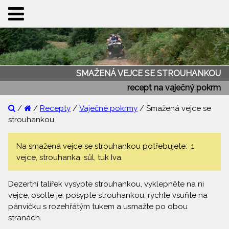
SMAŽENÁ VEJCE SE STROUHANKOU
recept na vaječný pokrm
/
/
Recepty
/
Vaječné pokrmy
/ Smažená vejce se
strouhankou
Na smažená vejce se strouhankou potřebujete: 1
vejce, strouhanka, sůl, tuk Iva.
Dezertní talířek vysypte strouhankou, vyklepněte na ni
vejce, osolte je, posypte strouhankou, rychle vsuňte na
pánvičku s rozehřátým tukem a usmažte po obou
stranách.