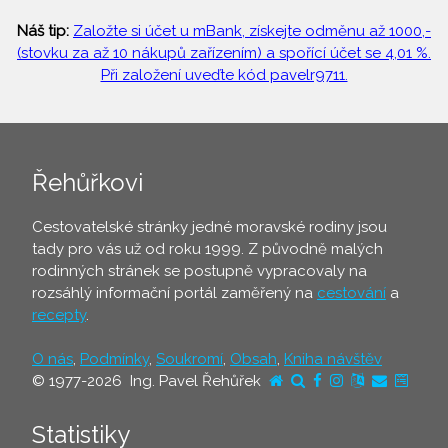
Náš tip:
Založte si účet u mBank, získejte odměnu až 1000,-
(stovku za až 10 nákupů zařízením) a spořící účet se 4,01 %.
Při založení uveďte kód pavelr9711.
Řehůřkovi
Cestovatelské stránky jedné moravské rodiny jsou
tady pro vás už od roku 1999. Z původně malých
rodinných stránek se postupně vypracovaly na
rozsáhlý informační portál zaměřený na
cestování
a
recepty
.
O nás
,
Podmínky
,
Soukromí
,
Obsah
,
Kniha návštěv
© 1977-2026 Ing. Pavel Řehůřek
Statistiky