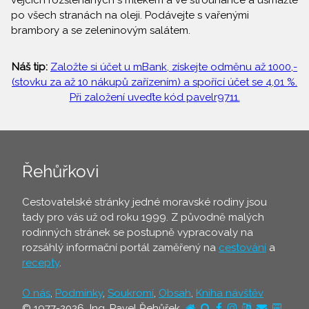
vejcích rozšlehaných s mlékem a ve strouhance a usmažte
po všech stranách na oleji. Podávejte s vařenými
brambory a se zeleninovým salátem.
Náš tip:
Založte si účet u mBank, získejte odměnu až 1000,-
(stovku za až 10 nákupů zařízením) a spořící účet se 4,01 %.
Při založení uveďte kód pavelr9711.
Řehůřkovi
Cestovatelské stránky jedné moravské rodiny jsou
tady pro vás už od roku 1999. Z původně malých
rodinných stránek se postupně vypracovaly na
rozsáhlý informační portál zaměřený na
cestování
a
recepty
.
O nás
,
Podmínky
,
Soukromí
,
Obsah
,
Kniha návštěv
© 1977-2026 Ing. Pavel Řehůřek