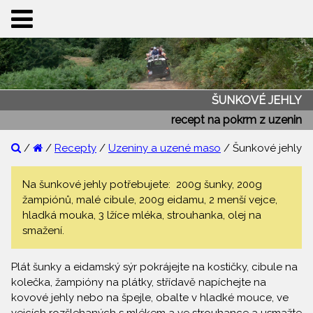
ŠUNKOVÉ JEHLY
recept na pokrm z uzenin
/
/
Recepty
/
Uzeniny a uzené maso
/ Šunkové jehly
Na šunkové jehly potřebujete: 200g šunky, 200g
žampiónů, malé cibule, 200g eidamu, 2 menší vejce,
hladká mouka, 3 lžíce mléka, strouhanka, olej na
smažení.
Plát šunky a eidamský sýr pokrájejte na kostičky, cibule na
kolečka, žampióny na plátky, střídavě napíchejte na
kovové jehly nebo na špejle, obalte v hladké mouce, ve