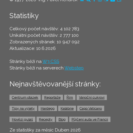
Statistiky
Celkový počet návštěv: 4 102 783
Unikátní počet návštěv: 2 777 100
Zobrazených stránek: 10 947 092
Aktualizace: 10.6.2026
Stránky běží na
W3.CSS
Stránky běží na serverech
Webstep
Nejnavštěvovanější stránky:
Centrum otázek
Reportáže
Řím
Vánoční cukroví
Tipy na výlety
Hardegg
Kalábrie
Capo Vaticano
Hovězí guláš
Recepty
Blog
Půjčení auta ve Francii
Ze statistiky za měsíc Duben 2026