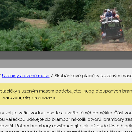
/
Uzeniny a uzené maso
/ Škubánkové placičky s uzeným mas
placičky s uzeným masem potřebujete: 400g oloupaných bramb
tvarování, olej na smažení.
zalijte vařící vodou, osolte a uvařte téměř doměkka. Část vody
u vařečkou udělejte do brambor několik otvorů, brambory za
ařit. Potom brambory rozšťouchejte tak, až bude těsto hladké.