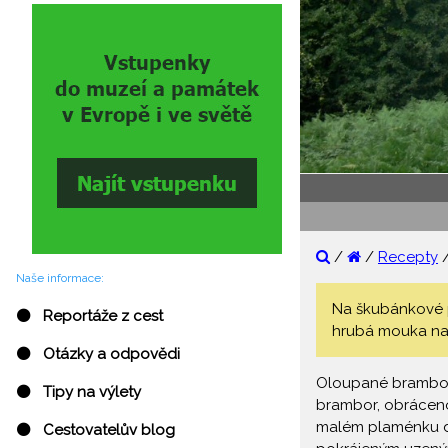
/
/
Recepty
Naše informace:
Na škubánkové 
⚫ Reportáže z cest
hrubá mouka na 
⚫ Otázky a odpovědi
Oloupané brambory 
⚫ Tipy na výlety
brambor, obráceno
malém plaménku dov
⚫ Cestovatelův blog