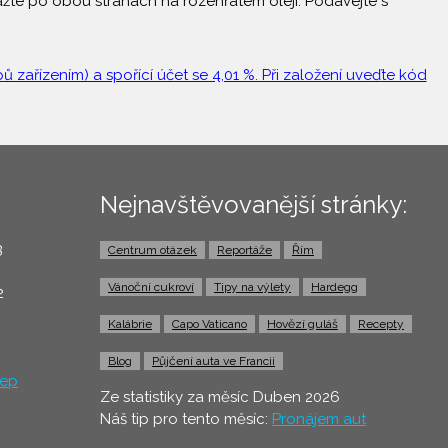
žte po obou stranách na rozehřátém oleji. Podávejte s
 zařízením) a spořící účet se 4,01 %. Při založení uveďte kód
Nejnavštěvovanější stránky:
3
Centrum otázek
Reportáže
Řím
0
Vánoční cukroví
Tipy na výlety
Hardegg
2
Kalábrie
Capo Vaticano
Hovězí guláš
Recepty
Blog
Půjčení auta ve Francii
ep
Ze statistiky za měsíc Duben 2026
Náš tip pro tento měsíc:
Pronájem aut