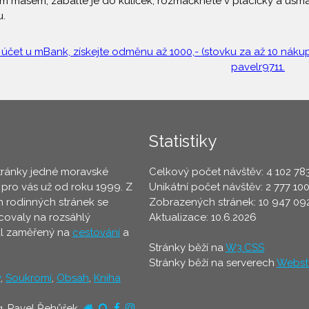
 masem, zabalte je do kuliček, rozmáčkněte v placičky a usma
u.
 účet u mBank, získejte odměnu až 1000,- (stovku za až 10 nákupů
pavelr9711.
Statistiky
tránky jedné moravské
Celkový počet návštěv: 4 102 78
 pro vás už od roku 1999. Z
Unikátní počet návštěv: 2 777 10
 rodinných stránek se
Zobrazených stránek: 10 947 09
ovaly na rozsáhlý
Aktualizace: 10.6.2026
ál zaměřený na
cestování
a
Stránky běží na
W3.CSS
Stránky běží na serverech
Webst
y
,
Soukromí
,
Obsah
,
Kniha
g. Pavel Řehůřek