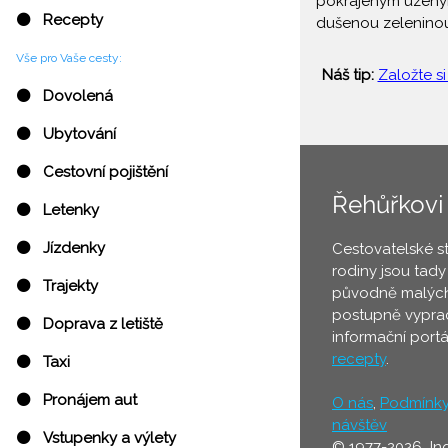
pokrájeným uzeným
⚫ Recepty
dušenou zelenino
Vše pro Vaše cesty:
Náš tip:
Založte si
⚫ Dovolená
⚫ Ubytování
⚫ Cestovní pojištění
Řehůřkovi
⚫ Letenky
⚫ Jízdenky
Cestovatelské s
rodiny jsou tady
⚫ Trajekty
původně malých
postupně vyprac
⚫ Doprava z letiště
informační port
recepty
.
⚫ Taxi
⚫ Pronájem aut
O nás
,
Podmínk
návštěv
⚫ Vstupenky a výlety
© 1977-2026 In