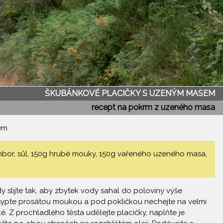
ŠKUBÁNKOVÉ PLACIČKY S UZENÝM MASEM
recept na pokrm z uzeného masa
em
or, sůl, 150g hrubé mouky, 150g vařeného uzeného masa,
 slijte tak, aby zbytek vody sahal do poloviny výše
sypte prosátou moukou a pod pokličkou nechejte na velmi
 Z prochladlého těsta udělejte placičky, naplňte je