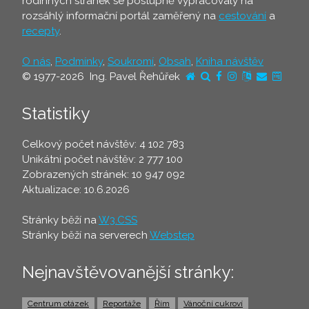
rodinných stránek se postupně vypracovaly na
rozsáhlý informační portál zaměřený na
cestování
a
recepty
.
O nás
,
Podmínky
,
Soukromí
,
Obsah
,
Kniha návštěv
© 1977-2026 Ing. Pavel Řehůřek
Statistiky
Celkový počet návštěv: 4 102 783
Unikátní počet návštěv: 2 777 100
Zobrazených stránek: 10 947 092
Aktualizace: 10.6.2026
Stránky běží na
W3.CSS
Stránky běží na serverech
Webstep
Nejnavštěvovanější stránky:
Centrum otázek
Reportáže
Řím
Vánoční cukroví