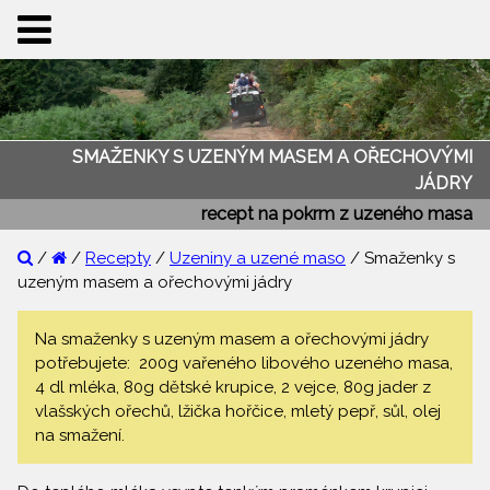
SMAŽENKY S UZENÝM MASEM A OŘECHOVÝMI
JÁDRY
recept na pokrm z uzeného masa
/
/
Recepty
/
Uzeniny a uzené maso
/ Smaženky s
uzeným masem a ořechovými jádry
Na smaženky s uzeným masem a ořechovými jádry
potřebujete: 200g vařeného libového uzeného masa,
4 dl mléka, 80g dětské krupice, 2 vejce, 80g jader z
vlašských ořechů, lžička hořčice, mletý pepř, sůl, olej
na smažení.