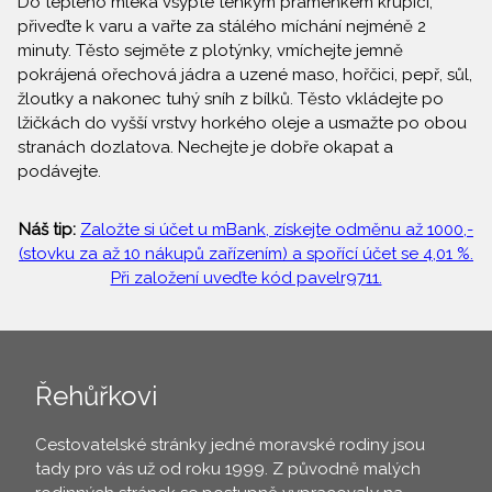
Do teplého mléka vsypte tenkým praménkem krupici,
přiveďte k varu a vařte za stálého míchání nejméně 2
minuty. Těsto sejměte z plotýnky, vmíchejte jemně
pokrájená ořechová jádra a uzené maso, hořčici, pepř, sůl,
žloutky a nakonec tuhý sníh z bílků. Těsto vkládejte po
lžičkách do vyšší vrstvy horkého oleje a usmažte po obou
stranách dozlatova. Nechejte je dobře okapat a
podávejte.
Náš tip:
Založte si účet u mBank, získejte odměnu až 1000,-
(stovku za až 10 nákupů zařízením) a spořící účet se 4,01 %.
Při založení uveďte kód pavelr9711.
Řehůřkovi
Cestovatelské stránky jedné moravské rodiny jsou
tady pro vás už od roku 1999. Z původně malých