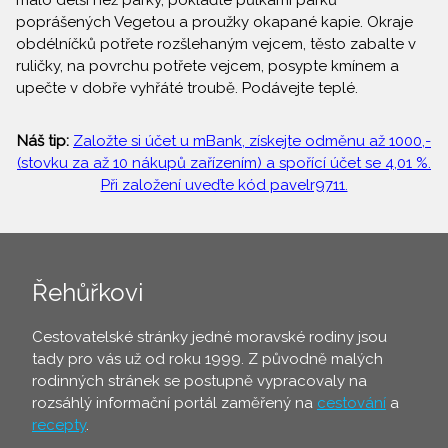
málo delší než párky, poklaďte půlkami párků
poprášených Vegetou a proužky okapané kapie. Okraje
obdélníčků potřete rozšlehaným vejcem, těsto zabalte v
ruličky, na povrchu potřete vejcem, posypte kmínem a
upečte v dobře vyhřáté troubě. Podávejte teplé.
Náš tip:
Založte si účet u mBank, získejte odměnu až 1000,-
(stovku za až 10 nákupů zařízením) a spořící účet se 4,01 %.
Při založení uveďte kód pavelr9711.
Řehůřkovi
Cestovatelské stránky jedné moravské rodiny jsou
tady pro vás už od roku 1999. Z původně malých
rodinných stránek se postupně vypracovaly na
rozsáhlý informační portál zaměřený na
cestování
a
recepty
.