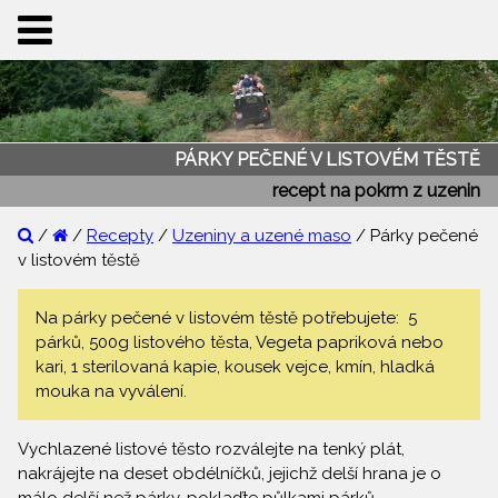
PÁRKY PEČENÉ V LISTOVÉM TĚSTĚ
recept na pokrm z uzenin
/
/
Recepty
/
Uzeniny a uzené maso
/ Párky pečené
v listovém těstě
Na párky pečené v listovém těstě potřebujete: 5
párků, 500g listového těsta, Vegeta papriková nebo
kari, 1 sterilovaná kapie, kousek vejce, kmín, hladká
mouka na vyválení.
Vychlazené listové těsto rozválejte na tenký plát,
nakrájejte na deset obdélníčků, jejichž delší hrana je o