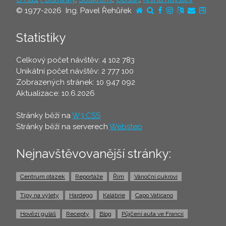
© 1977-2026 Ing. Pavel Řehůřek
Statistiky
Celkový počet návštěv: 4 102 783
Unikátní počet návštěv: 2 777 100
Zobrazených stránek: 10 947 092
Aktualizace: 10.6.2026
Stránky běží na
W3.CSS
Stránky běží na serverech
Webstep
Nejnavštěvovanější stránky:
Centrum otázek
Reportáže
Řím
Vánoční cukroví
Tipy na výlety
Hardegg
Kalábrie
Capo Vaticano
Hovězí guláš
Recepty
Blog
Půjčení auta ve Francii