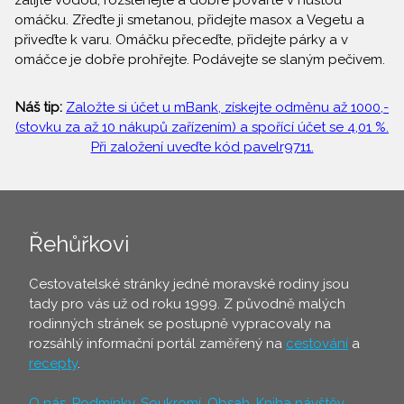
zalijte vodou, rozšlehejte a dobře povařte v hustou
omáčku. Zřeďte ji smetanou, přidejte masox a Vegetu a
přiveďte k varu. Omáčku přeceďte, přidejte párky a v
omáčce je dobře prohřejte. Podávejte se slaným pečivem.
Náš tip:
Založte si účet u mBank, získejte odměnu až 1000,-
(stovku za až 10 nákupů zařízením) a spořící účet se 4,01 %.
Při založení uveďte kód pavelr9711.
Řehůřkovi
Cestovatelské stránky jedné moravské rodiny jsou
tady pro vás už od roku 1999. Z původně malých
rodinných stránek se postupně vypracovaly na
rozsáhlý informační portál zaměřený na
cestování
a
recepty
.
O nás
,
Podmínky
,
Soukromí
,
Obsah
,
Kniha návštěv