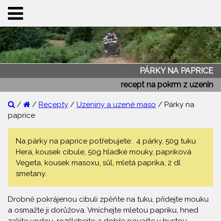
PÁRKY NA PAPRICE
recept na pokrm z uzenin
/
/
Recepty
/
Uzeniny a uzené maso
/ Párky na
paprice
Na párky na paprice potřebujete: 4 párky, 50g tuku
Hera, kousek cibule, 50g hladké mouky, papriková
Vegeta, kousek masoxu, sůl, mletá paprika, 2 dl
smetany.
Drobně pokrájenou cibuli zpěňte na tuku, přidejte mouku
a osmažte ji dorůžova. Vmíchejte mletou papriku, hned