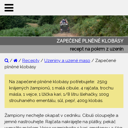
ZAPEČENÉ PLNĚNÉ KLOBÁSY
recept na pokrm z uzenin
/
/
Recepty
/
Uzeniny a uzené maso
/ Zapečené
plněné klobásy
Na zapečené plněné klobásy potřebujete: 250g
krájených žampionů, 1 malá cibule, 4 rajčata, trochu
másla, 1 vejce, 1 lžička kari, 1/8 litru šlehačky, 100g
strouhaného ementálu, sůl, pepř, 400g klobás.
Žampiony nechejte okapat v cedníku. Cibuli oloupejte a
jemně nastrouhejte. Rajčata nakrájejte na plátky, pekáč