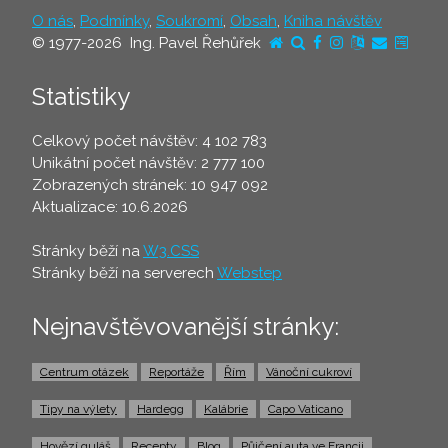
O nás
,
Podmínky
,
Soukromí
,
Obsah
,
Kniha návštěv
© 1977-2026 Ing. Pavel Řehůřek
Statistiky
Celkový počet návštěv: 4 102 783
Unikátní počet návštěv: 2 777 100
Zobrazených stránek: 10 947 092
Aktualizace: 10.6.2026
Stránky běží na
W3.CSS
Stránky běží na serverech
Webstep
Nejnavštěvovanější stránky:
Centrum otázek
Reportáže
Řím
Vánoční cukroví
Tipy na výlety
Hardegg
Kalábrie
Capo Vaticano
Hovězí guláš
Recepty
Blog
Půjčení auta ve Francii