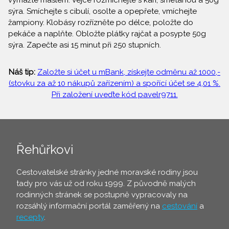
vymažte máslem. Vejce rozmíchejte s kari, smetanou a 50g
sýra. Smíchejte s cibulí, osolte a opepřete, vmíchejte
žampiony. Klobásy rozřízněte po délce, položte do
pekáče a naplňte. Obložte plátky rajčat a posypte 50g
sýra. Zapečte asi 15 minut při 250 stupních.
Náš tip:
Založte si účet u mBank, získejte odměnu až 1000,-
(stovku za až 10 nákupů zařízením) a spořící účet se 4,01 %.
Při založení uveďte kód pavelr9711.
Řehůřkovi
Cestovatelské stránky jedné moravské rodiny jsou
tady pro vás už od roku 1999. Z původně malých
rodinných stránek se postupně vypracovaly na
rozsáhlý informační portál zaměřený na
cestování
a
recepty
.